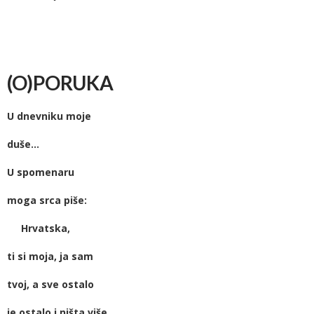
(O)PORUKA
U dnevniku moje
duše…
U spomenaru
moga srca piše:
Hrvatska,
ti si moja, ja sam
tvoj, a sve ostalo
je ostalo i ništa više.