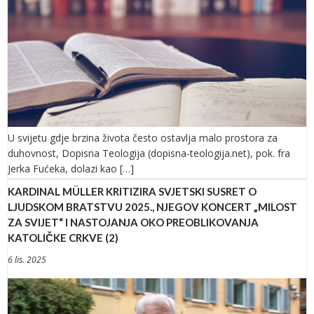
U svijetu gdje brzina života često ostavlja malo prostora za
duhovnost, Dopisna Teologija (dopisna-teologija.net), pok. fra
Jerka Fućeka, dolazi kao […]
KARDINAL MÜLLER KRITIZIRA SVJETSKI SUSRET O
LJUDSKOM BRATSTVU 2025., NJEGOV KONCERT „MILOST
ZA SVIJET“ I NASTOJANJA OKO PREOBLIKOVANJA
KATOLIČKE CRKVE (2)
6 lis. 2025