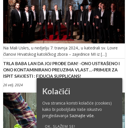
Na Mali Uskrs, u nedjelju 7. travnja 2024., u katedrali sv. Lovre
članovi Hrvatskog katoličkog zbora – zajednice MI iz […]
TRLA BABA LAN DA JOJ PROĐE DAN! -ONO USTRAŠENO I
ONO KONTAMINIRANO PREUZIMA VLAST…-PRIMJER ZA
ISPIT SAVJESTI : FIDUCIA SUPPLICANS!
26 velj. 2024
Kolačići
Ova stranica koristi kolačiće (cookies)
kako bi poboljšala Vaše iskustvo
pregledavanja
Saznajte više.
OK, SLAŽEM SE!