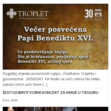
Događaj vrijedan pozornosti! Lijepo…Čestitamo Tropletu i
govornicima! BENEDIKT XVI Rodio se uoči Uskrsa Na Veliku
subotu Umro uoči Nove […]
ŠESTI DOBROTVORNI KONCERT ZA MISIJE U TROGIRU
8 tra. 2024