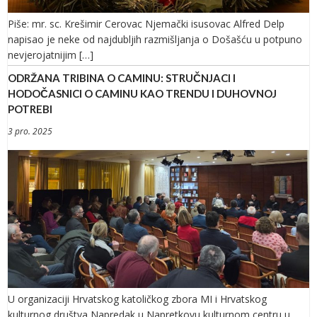
Piše: mr. sc. Krešimir Cerovac Njemački isusovac Alfred Delp
napisao je neke od najdubljih razmišljanja o Došašću u potpuno
nevjerojatnijim […]
ODRŽANA TRIBINA O CAMINU: STRUČNJACI I
HODOČASNICI O CAMINU KAO TRENDU I DUHOVNOJ
POTREBI
3 pro. 2025
U organizaciji Hrvatskog katoličkog zbora MI i Hrvatskog
kulturnog društva Napredak u Napretkovu kulturnom centru u