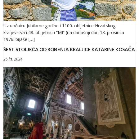
Uz uočnicu Jubilarne godine i 1100. obljetnice Hrvatskog
kraljevstva i 48. obljetnicu “MI” (na današnji dan 18. prosinca
1976. bijaše […]
ŠEST STOLJEĆA OD ROĐENJA KRALJICE KATARINE KOSAČA
25 lis. 2024