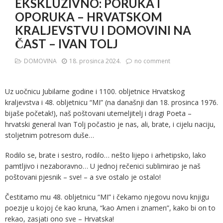
EKSKLUZIVNO: PORUKA I
OPORUKA – HRVATSKOM
KRALJEVSTVU I DOMOVINI NA
ČAST – IVAN TOLJ
DOMOVINA
18. prosinca 2024.
no comment
Uz uočnicu Jubilarne godine i 1100. obljetnice Hrvatskog
kraljevstva i 48. obljetnicu “MI” (na današnji dan 18. prosinca 1976.
bijaše početak!), naš poštovani utemeljitelj i dragi Poeta –
hrvatski general Ivan Tolj počastio je nas, ali, brate, i cijelu naciju,
stoljetnim potresom duše…
Rodilo se, brate i sestro, rodilo… nešto lijepo i arhetipsko, lako
pamtljivo i nezaboravno… U jednoj rečenici sublimirao je naš
poštovani pjesnik – sve! – a sve ostalo je ostalo!
Čestitamo mu 48. obljetnicu “MI” i čekamo njegovu novu knjigu
poezije u kojoj će kao kruna, “kao Amen i znamen”, kako bi on to
rekao, zasjati ono sve – Hrvatska!