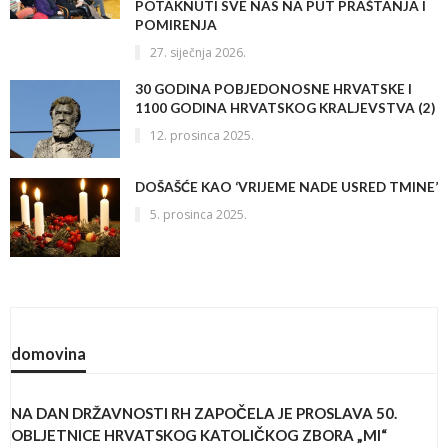
POTAKNUTI SVE NAS NA PUT PRAŠTANJA I
POMIRENJA
27. siječnja 2026.
30 GODINA POBJEDONOSNE HRVATSKE I
1100 GODINA HRVATSKOG KRALJEVSTVA (2)
12. prosinca 2025.
DOŠAŠĆE KAO ‘VRIJEME NADE USRED TMINE’
5. prosinca 2025.
domovina
NA DAN DRŽAVNOSTI RH ZAPOČELA JE PROSLAVA 50.
OBLJETNICE HRVATSKOG KATOLIČKOG ZBORA „MI“