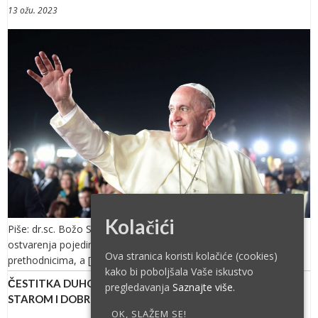
13 ožu. 2023
Kolačići
Piše: dr.sc. Božo Skoko Kako bismo mogli procjenjivati dosege i
ostvarenja pojedinih papa, obično ih uspoređujemo s njihovim
Ova stranica koristi kolačiće (cookies)
prethodnicima, a […]
kako bi poboljšala Vaše iskustvo
ČESTITKA DUHOVNIKA HKZ-a “MI”: SVE MIRIŠE PO
pregledavanja
Saznajte više.
STAROM I DOBROM KRŠĆANSTVU
OK, SLAŽEM SE!