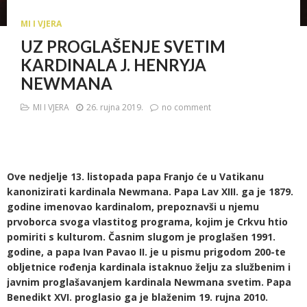
MI I VJERA
UZ PROGLAŠENJE SVETIM
KARDINALA J. HENRYJA
NEWMANA
MI I VJERA
26. rujna 2019.
no comment
Ove nedjelje 13. listopada papa Franjo će u Vatikanu
kanonizirati kardinala Newmana. Papa Lav XIII. ga je 1879.
godine imenovao kardinalom, prepoznavši u njemu
prvoborca svoga vlastitog programa, kojim je Crkvu htio
pomiriti s kulturom. Časnim slugom je proglašen 1991.
godine, a papa Ivan Pavao II. je u pismu prigodom 200-te
obljetnice rođenja kardinala istaknuo želju za službenim i
javnim proglašavanjem kardinala Newmana svetim. Papa
Benedikt XVI. proglasio ga je blaženim 19. rujna 2010.