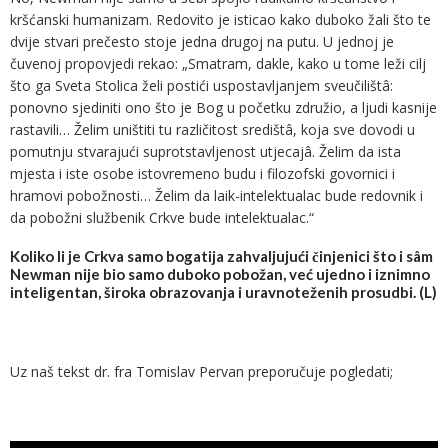
kršćanski humanizam. Redovito je isticao kako duboko žali što te
dvije stvari prečesto stoje jedna drugoj na putu. U jednoj je
čuvenoj propovjedi rekao: „Smatram, dakle, kako u tome leži cilj
što ga Sveta Stolica želi postići uspostavljanjem sveučilištâ:
ponovno sjediniti ono što je Bog u početku združio, a ljudi kasnije
rastavili… Želim uništiti tu različitost središtâ, koja sve dovodi u
pomutnju stvarajući suprotstavljenost utjecajâ. Želim da ista
mjesta i iste osobe istovremeno budu i filozofski govornici i
hramovi pobožnosti… Želim da laik-intelektualac bude redovnik i
da pobožni službenik Crkve bude intelektualac.“
Koliko li je Crkva samo bogatija zahvaljujući činjenici što i sâm
Newman nije bio samo duboko pobožan, već ujedno i iznimno
inteligentan, široka obrazovanja i uravnoteženih prosudbi. (L)
Uz naš tekst dr. fra Tomislav Pervan preporučuje pogledati;