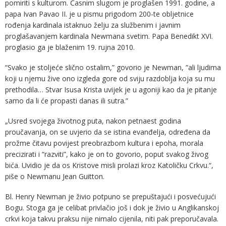
pomiriti s kulturom. Časnim slugom je proglašen 1991. godine, a
papa Ivan Pavao II. je u pismu prigodom 200-te obljetnice
rođenja kardinala istaknuo želju za službenim i javnim
proglašavanjem kardinala Newmana svetim. Papa Benedikt XVI.
proglasio ga je blaženim 19. rujna 2010.
“Svako je stoljeće slično ostalim,” govorio je Newman, ”ali ljudima
koji u njemu žive ono izgleda gore od sviju razdoblja koja su mu
prethodila… Stvar Isusa Krista uvijek je u agoniji kao da je pitanje
samo da li će propasti danas ili sutra.”
„Usred svojega životnog puta, nakon petnaest godina
proučavanja, on se uvjerio da se istina evanđelja, određena da
prožme čitavu povijest preobrazbom kultura i epoha, morala
precizirati i “razviti”, kako je on to govorio, poput svakog živog
bića. Uvidio je da os Kristove misli prolazi kroz Katoličku Crkvu.“,
piše o Newmanu Jean Guitton.
Bl. Henry Newman je živio potpuno se prepuštajući i posvećujući
Bogu. Stoga ga je celibat privlačio još i dok je živio u Anglikanskoj
crkvi koja takvu praksu nije nimalo cijenila, niti pak preporučavala.