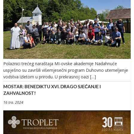
Polaznici trećeg naraštaja MI-ovske akademije Nadahnuće
uspješno su završili višemjesečni program Duhovno utemeljenje
vodstva izletom u prirodu. U prekrasnoj oazi […]
MOSTAR: BENEDIKTU XVI. DRAGO SJEĆANJE I
ZAHVALNOST!
16 tra. 2024