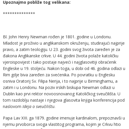
Upoznajmo pobliže tog velikana:
**************
Bl. John Henry Newman rođen je 1801. godine u Londonu.
Mladost je proživio u anglikanskom okruženju, studirajući najprije
pravo, a zatim teologiju. U 23. godini svog života zaređen je za
đakona Anglikanske crkve. U 44. godini života polaže katoličku
vjeroispovijest i tako postaje najveći i najglasovitiji obraćenik
Engleske u 19. stoljeću. Nakon toga, u dobi od 46. godina odlazi u
Rim gdje biva zaređen za svećenika. Po povratku u Englesku
osniva Oratorij Sv. Filipa Nerija, i to najprije u Birminghamu, a
zatim i u Londonu. Na poziv irskih biskupa Newman odlazi u
Dublin kao prvi rektor novoosnovanog Katoličkog sveučilišta. U
tom razdoblju nastaje i njegova glasovita knjiga konferencija pod
naslovom
Ideja o sveučilištu
.
Papa Lav XIII. ga 1879. godine imenuje kardinalom, prepoznavši u
njemu prvoborca svoga vlastitog programa, kojim je Crkvu htio