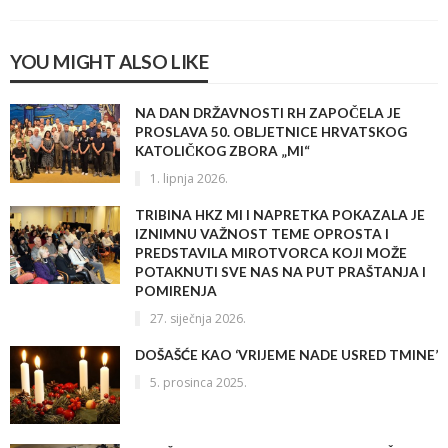
YOU MIGHT ALSO LIKE
NA DAN DRŽAVNOSTI RH ZAPOČELA JE
PROSLAVA 50. OBLJETNICE HRVATSKOG
KATOLIČKOG ZBORA „MI“
1. lipnja 2026.
TRIBINA HKZ MI I NAPRETKA POKAZALA JE
IZNIMNU VAŽNOST TEME OPROSTA I
PREDSTAVILA MIROTVORCA KOJI MOŽE
POTAKNUTI SVE NAS NA PUT PRAŠTANJA I
POMIRENJA
27. siječnja 2026.
DOŠAŠĆE KAO ‘VRIJEME NADE USRED TMINE’
5. prosinca 2025.