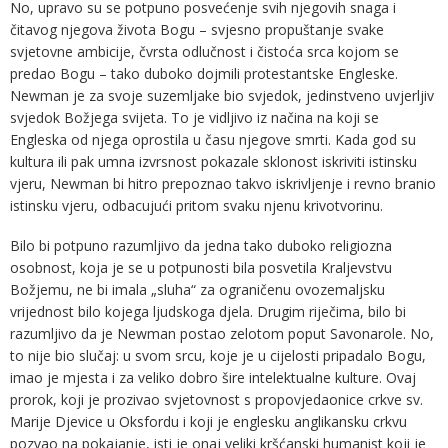
No, upravo su se potpuno posvećenje svih njegovih snaga i
čitavog njegova života Bogu – svjesno propuštanje svake
svjetovne ambicije, čvrsta odlučnost i čistoća srca kojom se
predao Bogu – tako duboko dojmili protestantske Engleske.
Newman je za svoje suzemljake bio svjedok, jedinstveno uvjerljiv
svjedok Božjega svijeta. To je vidljivo iz načina na koji se
Engleska od njega oprostila u času njegove smrti. Kada god su
kultura ili pak umna izvrsnost pokazale sklonost iskriviti istinsku
vjeru, Newman bi hitro prepoznao takvo iskrivljenje i revno branio
istinsku vjeru, odbacujući pritom svaku njenu krivotvorinu.
Bilo bi potpuno razumljivo da jedna tako duboko religiozna
osobnost, koja je se u potpunosti bila posvetila Kraljevstvu
Božjemu, ne bi imala „sluha“ za ograničenu ovozemaljsku
vrijednost bilo kojega ljudskoga djela. Drugim riječima, bilo bi
razumljivo da je Newman postao zelotom poput Savonarole. No,
to nije bio slučaj: u svom srcu, koje je u cijelosti pripadalo Bogu,
imao je mjesta i za veliko dobro šire intelektualne kulture. Ovaj
prorok, koji je prozivao svjetovnost s propovjedaonice crkve sv.
Marije Djevice u Oksfordu i koji je englesku anglikansku crkvu
pozvao na pokajanje, isti je onaj veliki kršćanski humanist koji je