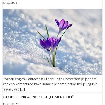
17 sij. 2024
Poznati engleski obraćenik Gilbert Keith Chesterton je jednom
ironično komentirao kako luđak nije samo netko tko je izgubio
razum, već […]
10. OBLJETNICA ENCIKLIKE „LUMEN FIDEI“
11 srp. 2023