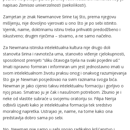
napisao
Zamisao univerzalnosti
(
svekolikosti
).
Zamjetan je znak Newmanove širine taj što, prema njegovu
mišljenju, nije dovoljno vjerovati u ono što je po sebi istinito.
Vjernik, naime, doktrinarnu istinu treba prihvatiti predodžbeno i
iskustveno; drugim riječima – stvarno, a ne samo načelno.
Za Newmana istinska intelektualna kultura nije drugo doli
stanovita širina i ravnoteža uma, stanovito viđenje cjelokupnosti,
sposobnost prenijeti “sliku čitavoga tijela na svaki pojedini ud.”
Imati ispravno formiran i informiran um jest jednostavno imati u
svom intelektualnom životu praksu onog i onakvog razumijevanja
što ga je Newman posjedovao na svim razinama svoga bića.
Newman je jako cijenio takvu intelektualnu formaciju i gorljivo o
njoj pisao. Smatrao ju je čak i nasušnom potrebom. Zbunio je i
neke od vlastite subraće u svojemu oratoriju sv. Filipa Nerija
odbivši izjaviti kako je intelektualna formacija tek sredstvo
moralnog napretka. Ustrajao je, naime, na tome kako ona
predstavlja dobro sama po sebi.
No, Newman nije samo u sebi spojio radikalno kršćanstvo i