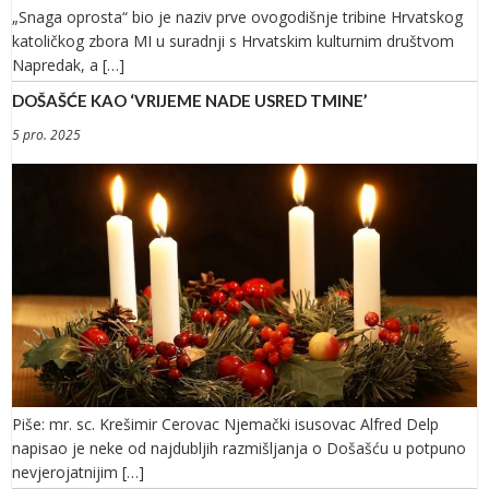
„Snaga oprosta“ bio je naziv prve ovogodišnje tribine Hrvatskog
katoličkog zbora MI u suradnji s Hrvatskim kulturnim društvom
Napredak, a […]
DOŠAŠĆE KAO ‘VRIJEME NADE USRED TMINE’
5 pro. 2025
Piše: mr. sc. Krešimir Cerovac Njemački isusovac Alfred Delp
napisao je neke od najdubljih razmišljanja o Došašću u potpuno
nevjerojatnijim […]