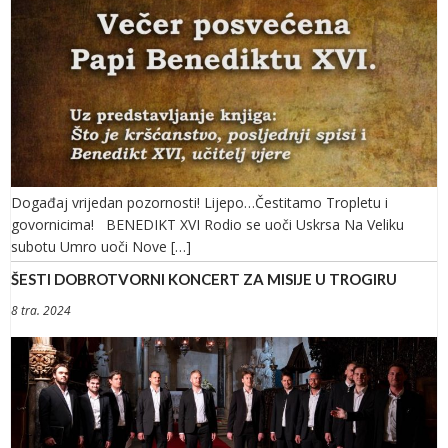
Događaj vrijedan pozornosti! Lijepo…Čestitamo Tropletu i
govornicima! BENEDIKT XVI Rodio se uoči Uskrsa Na Veliku
subotu Umro uoči Nove […]
ŠESTI DOBROTVORNI KONCERT ZA MISIJE U TROGIRU
8 tra. 2024