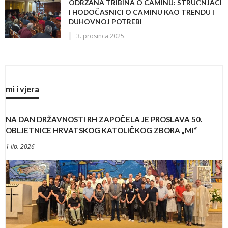
ODRŽANA TRIBINA O CAMINU: STRUČNJACI
I HODOČASNICI O CAMINU KAO TRENDU I
DUHOVNOJ POTREBI
3. prosinca 2025.
mi i vjera
NA DAN DRŽAVNOSTI RH ZAPOČELA JE PROSLAVA 50.
OBLJETNICE HRVATSKOG KATOLIČKOG ZBORA „MI“
1 lip. 2026