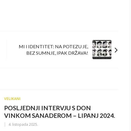
MI I IDENTITET: NA POTEZU JE,
!
BEZ SUMNJE, IPAK DRŽAVA!
VELIKANI
POSLJEDNJI INTERVJU S DON
VINKOM SANADEROM – LIPANJ 2024.
4. listopada 2025.