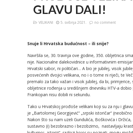
GLAVU DALI!
VELIKANI
5. svibnja 2021.
no comment
Snuje li Hrvatska budućnost – ili snije?
Navršila se, 30. travnja ove godine, 350. obljetnica s
nije. Nacionalne dalekovidnice u informativnim emisijam
Hrvatski sabor, ni političari… A bio je jubilej, visok jub
posvećenih dvojici velikana, no i o tome ni riječi, te
premalo za tako važan i visok jubilej, da bi, primjerice
obljetnice rođenja u središnjem dnevniku HTV-a dobio pr
Frankopan nisu dobili ni sekundu.
Tako u Hrvatskoj prođoše velikani koji su za nju i glavu
je „Bartolomej Georgijević“ „srpski istoričar“ (neobično
Nakon što su nam uzeli Gundulića, Boškovića i Držića, d
sustavno (i) bezobrazno i bezobzirno, nastavljaju krasti 
kulturnoj „istoriji“, razlozi kojoj su poznati, mogu možd