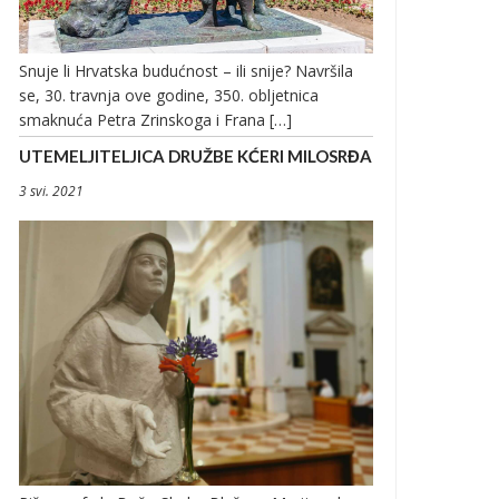
Snuje li Hrvatska budućnost – ili snije? Navršila
se, 30. travnja ove godine, 350. obljetnica
smaknuća Petra Zrinskoga i Frana […]
UTEMELJITELJICA DRUŽBE KĆERI MILOSRĐA
3 svi. 2021