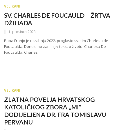
VELIKANI
SV. CHARLES DE FOUCAULD – ŽRTVA
DŽIHADA
1. prosinca 2023.
Papa Franjo je u svibnju 2022. proglasio svetim Charlesa de
Foucaulda. Donosimo zanimljiv tekst o životu Charlesa De
Foucaulda: Charles...
VELIKANI
ZLATNA POVELJA HRVATSKOG
KATOLIČKOG ZBORA „MI“
DODIJELJENA DR. FRA TOMISLAVU
PERVANU