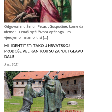
Odgovori mu Šimun Petar: „Gospodine, kome da
idemo? Ti imaš riječi života vječnoga! I mi
vjerujemo i znamo: ti si […]
MI I IDENTITET: TAKO U HRVATSKOJ
PROĐOŠE VELIKANI KOJI SU ZA NJU I GLAVU
DALI!
5 svi. 2021