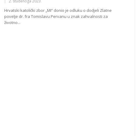
2. studenoga 2023.
Hrvatski katolički zbor „MI“ donio je odluku o dodjeli Zlatne
povelje dr. fra Tomislavu Pervanu u znak zahvalnosti za
životno...