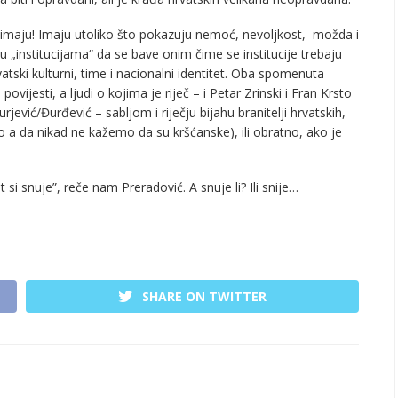
 imaju! Imaju utoliko što pokazuju nemoć, nevoljkost, možda i
 u „institucijama“ da se bave onim čime se institucije trebaju
vatski kulturni, time i nacionalni identitet. Oba spomenuta
ijesti, a ljudi o kojima je riječ – i Petar Zrinski i Fran Krsto
ević/Đurđević – sabljom i riječju bijahu branitelji hrvatskih,
 a da nikad ne kažemo da su kršćanske), ili obratno, ako je
i snuje”, reče nam Preradović. A snuje li? Ili snije…
SHARE ON TWITTER