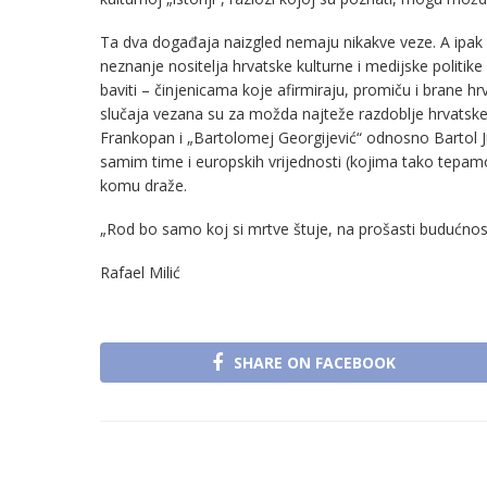
Ta dva događaja naizgled nemaju nikakve veze. A ipak
neznanje nositelja hrvatske kulturne i medijske politike
baviti – činjenicama koje afirmiraju, promiču i brane hr
slučaja vezana su za možda najteže razdoblje hrvatske pov
Frankopan i „Bartolomej Georgijević“ odnosno Bartol Jurj
samim time i europskih vrijednosti (kojima tako tepamo
komu draže.
„Rod bo samo koj si mrtve štuje, na prošasti budućnost s
Rafael Milić
SHARE ON FACEBOOK