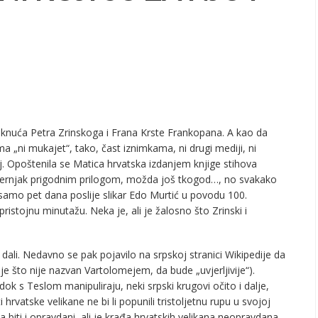
maknuća Petra Zrinskoga i Frana Krste Frankopana. A kao da
a „ni mukajet“, tako, čast iznimkama, ni drugi mediji, ni
ilej. Opoštenila se Matica hrvatska izdanjem knjige stihova
 Večernjak prigodnim prilogom, možda još tkogod…, no svakako
, samo pet dana poslije slikar Edo Murtić u povodu 100.
istojnu minutažu. Neka je, ali je žalosno što Zrinski i
 dali. Nedavno se pak pojavilo na srpskoj stranici Wikipedije da
 je što nije nazvan Vartolomejem, da bude „uvjerljivije“).
ok s Teslom manipuliraju, neki srpski krugovi očito i dalje,
hrvatske velikane ne bi li popunili tristoljetnu rupu u svojoj
a biti i opravdani, ali je krađa hrvatskih velikana neopravdana.