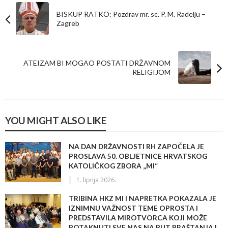
BISKUP RATKO: Pozdrav mr. sc. P. M. Radelju –
Zagreb
ATEIZAM BI MOGAO POSTATI DRŽAVNOM
RELIGIJOM
YOU MIGHT ALSO LIKE
NA DAN DRŽAVNOSTI RH ZAPOČELA JE
PROSLAVA 50. OBLJETNICE HRVATSKOG
KATOLIČKOG ZBORA „MI“
1. lipnja 2026.
TRIBINA HKZ MI I NAPRETKA POKAZALA JE
IZNIMNU VAŽNOST TEME OPROSTA I
PREDSTAVILA MIROTVORCA KOJI MOŽE
POTAKNUTI SVE NAS NA PUT PRAŠTANJA I