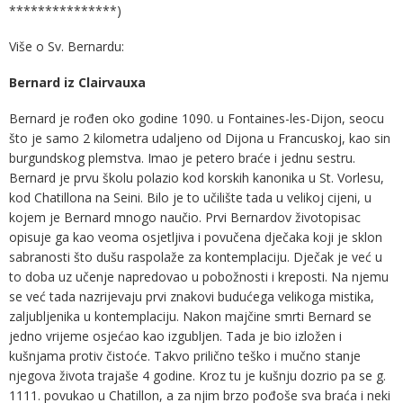
***************)
Više o Sv. Bernardu:
Bernard iz Clairvauxa
Bernard je rođen oko godine 1090. u Fontaines-les-Dijon, seocu
što je samo 2 kilometra udaljeno od Dijona u Francuskoj, kao sin
burgundskog plemstva. Imao je petero braće i jednu sestru.
Bernard je prvu školu polazio kod korskih kanonika u St. Vorlesu,
kod Chatillona na Seini. Bilo je to učilište tada u velikoj cijeni, u
kojem je Bernard mnogo naučio. Prvi Bernardov životopisac
opisuje ga kao veoma osjetljiva i povučena dječaka koji je sklon
sabranosti što dušu raspolaže za kontemplaciju. Dječak je već u
to doba uz učenje napredovao u pobožnosti i kreposti. Na njemu
se već tada nazrijevaju prvi znakovi budućega velikoga mistika,
zaljubljenika u kontemplaciju. Nakon majčine smrti Bernard se
jedno vrijeme osjećao kao izgubljen. Tada je bio izložen i
kušnjama protiv čistoće. Takvo prilično teško i mučno stanje
njegova života trajaše 4 godine. Kroz tu je kušnju dozrio pa se g.
1111. povukao u Chatillon, a za njim brzo pođoše sva braća i neki