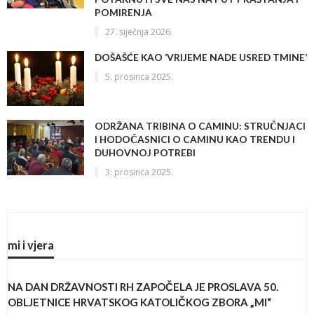
POMIRENJA
27. siječnja 2026.
DOŠAŠĆE KAO ‘VRIJEME NADE USRED TMINE’
5. prosinca 2025.
ODRŽANA TRIBINA O CAMINU: STRUČNJACI
I HODOČASNICI O CAMINU KAO TRENDU I
DUHOVNOJ POTREBI
3. prosinca 2025.
mi i vjera
NA DAN DRŽAVNOSTI RH ZAPOČELA JE PROSLAVA 50.
OBLJETNICE HRVATSKOG KATOLIČKOG ZBORA „MI“