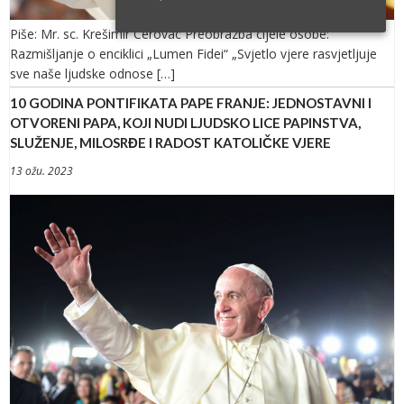
Piše: Mr. sc. Krešimir Cerovac Preobrazba cijele osobe:
Razmišljanje o enciklici „Lumen Fidei“ „Svjetlo vjere rasvjetljuje
sve naše ljudske odnose […]
10 GODINA PONTIFIKATA PAPE FRANJE: JEDNOSTAVNI I
OTVORENI PAPA, KOJI NUDI LJUDSKO LICE PAPINSTVA,
SLUŽENJE, MILOSRĐE I RADOST KATOLIČKE VJERE
13 ožu. 2023