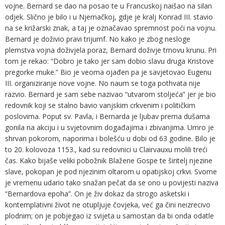
vojne. Bernard se dao na posao te u Francuskoj naišao na silan
odjek. Slično je bilo i u Njemačkoj, gdje je kralj Konrad III. stavio
na se križarski znak, a taj je označavao spremnost poći na vojnu.
Bernard je doživio pravi trijumf. No kako je zbog nesloge
plemstva vojna doživjela poraz, Bernard doživje trnovu krunu. Pri
tom je rekao: “Dobro je tako jer sam dobio slavu druga Kristove
pregorke muke.” Bio je veoma ojađen pa je savjetovao Eugenu
III. organiziranje nove vojne. No naum se toga pothvata nije
razvio. Bernard je sam sebe nazivao “utvarom stoljeća” jer je bio
redovnik koji se stalno bavio vanjskim crkvenim i političkim
poslovima. Poput sv. Pavla, i Bernarda je ljubav prema dušama
gonila na akciju i u svjetovnim događajima i zbivanjima. Umro je
shrvan pokorom, naporima i bolešću u dobi od 63 godine. Bilo je
to 20. kolovoza 1153., kad su redovnici u Clairvauxu molili treći
čas. Kako bijaše veliki pobožnik Blažene Gospe te širitelj njezine
slave, pokopan je pod njezinim oltarom u opatijskoj crkvi. Svome
je vremenu udario tako snažan pečat da se ono u povijesti naziva
“Bernardova epoha”. On je živ dokaz da strogo asketski i
kontemplativni život ne otupljuje čovjeka, već ga čini neizrecivo
plodnim; on je pobjegao iz svijeta u samostan da bi onda odatle