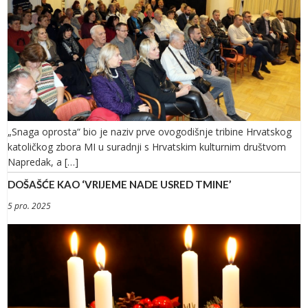
„Snaga oprosta“ bio je naziv prve ovogodišnje tribine Hrvatskog
katoličkog zbora MI u suradnji s Hrvatskim kulturnim društvom
Napredak, a […]
DOŠAŠĆE KAO ‘VRIJEME NADE USRED TMINE’
5 pro. 2025