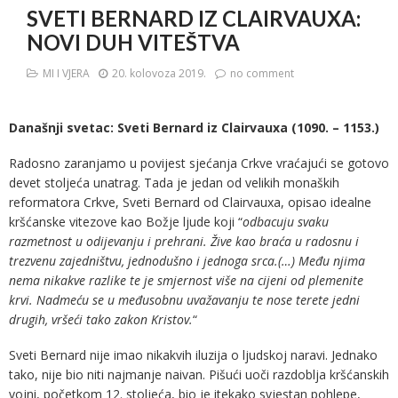
SVETI BERNARD IZ CLAIRVAUXA:
NOVI DUH VITEŠTVA
MI I VJERA
20. kolovoza 2019.
no comment
Današnji svetac: Sveti Bernard iz Clairvauxa (1090. – 1153.)
Radosno zaranjamo u povijest sjećanja Crkve vraćajući se gotovo
devet stoljeća unatrag. Tada je jedan od velikih monaških
reformatora Crkve, Sveti Bernard od Clairvauxa, opisao idealne
kršćanske vitezove kao Božje ljude koji “
odbacuju svaku
razmetnost u odijevanju i prehrani. Žive kao braća u radosnu i
trezvenu zajedništvu, jednodušno i jednoga srca.(…) Među njima
nema nikakve razlike te je smjernost više na cijeni od plemenite
krvi. Nadmeću se u međusobnu uvažavanju te nose terete jedni
drugih, vršeći tako zakon Kristov.
“
Sveti Bernard nije imao nikakvih iluzija o ljudskoj naravi. Jednako
tako, nije bio niti najmanje naivan. Pišući uoči razdoblja kršćanskih
vojni, početkom 12. stoljeća, bio je itekako svjestan pohlepe,