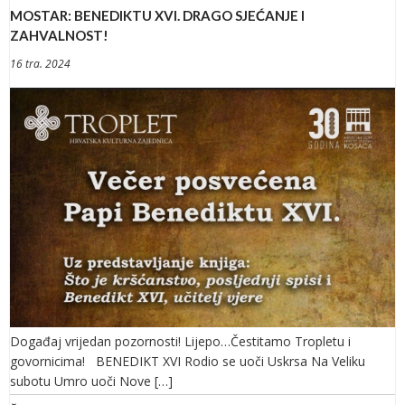
MOSTAR: BENEDIKTU XVI. DRAGO SJEĆANJE I
ZAHVALNOST!
16 tra. 2024
Događaj vrijedan pozornosti! Lijepo…Čestitamo Tropletu i
govornicima! BENEDIKT XVI Rodio se uoči Uskrsa Na Veliku
subotu Umro uoči Nove […]