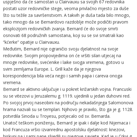
uspješno da će samostan u Clairvauxu sa svojih 67 redovnika
postati uzor redovničke stege, veoma privlačno mjesto za duše
što su težile za savršenstvom. A takvih je duša tada bilo mnogo,
tako mnogo da se Bernardovo razdoblje može podičiti pravom
eksplozijom redovničkih zvanja. Bernard će do svoje smrti
osnovati 68 podružnih samostana, koji su se svi smatrali kao
“kćerke” opatije u Clairvauxu.
Međutim, Bernard nije ograničio svoju djelatnost na svoje
redovnike. Svojim propovijedima on će vršiti silan utjecaj na
mnoge redovnike, svećenike i laike svoga vremena, gotovo u
svim zemljama Europe. L. Grill kaže da je njegova
korespondencija bila veća nego i samih papa i careva onoga
vremena.
Bernard se aktivno uključuje i u pokret križarskih vojna. Francuski
su se vitezovi u Jeruzalemu g. 1119. ujedinili u jedan duhovni red.
Po svojoj prvoj naseobini na području nekadašnjega Salomonova
hrama nazvali su se templari. Njihovo je pravilo, što ga je g. 1128.
potvrdila Sinoda u Troyesu, potjecalo od sv. Bernarda.
Unatoč teškom poniženju, Bernard je ipak i dalje kod Nijemaca i
kod Francuza vršio izvanrednu apostolsku djelatnost: knezovi,
biskupi pa i sami pape slijedili su njegove savjete. Kad je u Crkvi g.