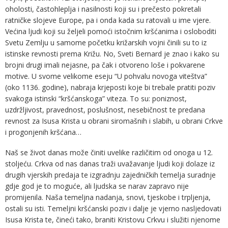
oholosti, častohleplja i nasilnosti koji su i prečesto pokretali
ratničke slojeve Europe, pa i onda kada su ratovali u ime vjere.
Većina ljudi koji su željeli pomoći istočnim kršćanima i osloboditi
Svetu Zemlju u samome početku križarskih vojni činili su to iz
istinske revnosti prema Križu. No, Sveti Bernard je znao i kako su
brojni drugi imali nejasne, pa čak i otvoreno loše i pokvarene
motive. U svome velikome eseju “U pohvalu novoga viteštva”
(oko 1136. godine), nabraja krjeposti koje bi trebale pratiti poziv
svakoga istinski “kršćanskoga” viteza. To su: poniznost,
uzdržljivost, pravednost, poslušnost, nesebičnost te predana
revnost za Isusa Krista u obrani siromašnih i slabih, u obrani Crkve
i progonjenih kršćana…
Naš se život danas može činiti uvelike različitim od onoga u 12.
stoljeću. Crkva od nas danas traži uvažavanje ljudi koji dolaze iz
drugih vjerskih predaja te izgradnju zajedničkih temelja suradnje
gdje god je to moguće, ali ljudska se narav zapravo nije
promijenila. Naša temeljna nadanja, snovi, tjeskobe i trpljenja,
ostali su isti. Temeljni kršćanski poziv i dalje je vjerno nasljedovati
Isusa Krista te, čineći tako, braniti Kristovu Crkvu i služiti njenome