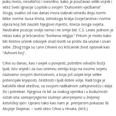
puku revno, nesebično i svesrdno, kako je poučavao veliki vojnik i
vitez Sveti Ignacije Lojolski u svojim “Duhovnim vježbama”.
Stoga, svatko od nas danas mora izabrati između dviju normi
bitke: norme Isusa Krista, istinskoga Kralja čovječanstva i norme
uljeza koji želi zauzeti Njegovo mjesto, Kneza ovoga svijeta.
Neutralne pozicije ovdje nema i ne smije biti. C.S. Lewis jednom je
rekao kako je kršćanstvo “borbena religija.” Pritom je mislio kako
biti Kristov učenik oduvijek znači boriti se protiv zla unutar i izvan
sebe. Zbog toga su i prvi Crkveni oci kršćanski život opisivali kao
“duhovni boj”.
Crkvi su danas, kao i uvijek u povijesti, potrebni odvažni Božji
ljudi. Isto vrijedi i za ovu iznimnu zemlju koju na ovome svijetu
nazivamo svojom domovinom, a koja još uvijek krije velike
potencijale krjeposti, čestitosti i ljudi dobre volje. Radi toga je
katolički ideal viteštva, sa svojom radikalnom zahtjevnošću i dalje
živ i potreban. Njegova će bit za svakog vjernika i u budućnosti
ostati ista:
samoprijegorno služenje ukorijenjeno u življenoj
katoličkoj vjeri
. Upravo tako kao nam je primjerom pokazao Bl.
Alojzije Stepinac – sveti vitez Crkve u Hrvata. (M.K.)