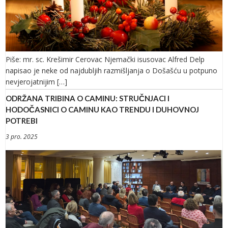
Piše: mr. sc. Krešimir Cerovac Njemački isusovac Alfred Delp
napisao je neke od najdubljih razmišljanja o Došašću u potpuno
nevjerojatnijim […]
ODRŽANA TRIBINA O CAMINU: STRUČNJACI I
HODOČASNICI O CAMINU KAO TRENDU I DUHOVNOJ
POTREBI
3 pro. 2025