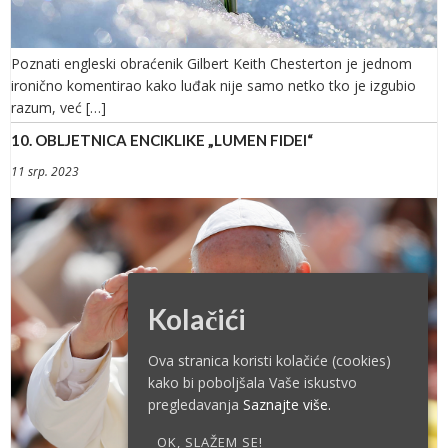
Poznati engleski obraćenik Gilbert Keith Chesterton je jednom
ironično komentirao kako luđak nije samo netko tko je izgubio
razum, već […]
10. OBLJETNICA ENCIKLIKE „LUMEN FIDEI“
11 srp. 2023
Kolačići
Ova stranica koristi kolačiće (cookies)
kako bi poboljšala Vaše iskustvo
pregledavanja
Saznajte više.
OK, SLAŽEM SE!