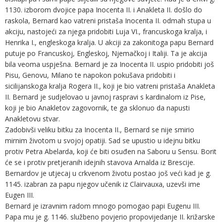
1130. izborom dvojice papa Inocenta II. i Anakleta II. došlo do
raskola, Bernard kao vatreni pristaša Inocenta II. odmah stupa u
akciju, nastojeći za njega pridobiti Luja VI., francuskoga kralja, i
Henrika I., engleskoga kralja. U akciji za zakonitoga papu Bernard
putuje po Francuskoj, Engleskoj, Njemačkoj i Italiji. Ta je akcija
bila veoma uspješna. Bernard je za Inocenta II. uspio pridobiti još
Pisu, Genovu, Milano te napokon pokušava pridobiti i
sicilijanskoga kralja Rogera II., koji je bio vatreni pristaša Anakleta
II. Bernard je sudjelovao u javnoj raspravi s kardinalom iz Pise,
koji je bio Anakletov zagovornik, te ga sklonuo da napusti
Anakletovu stvar.
Zadobivši veliku bitku za Inocenta II., Bernard se nije smirio
mirnim životom u svojoj opatiji. Sad se upustio u idejnu bitku
protiv Petra Abelarda, koji će biti osuđen na Saboru u Sensu. Borit
će se i protiv pretjeranih idejnih stavova Arnalda iz Brescije.
Bernardov je utjecaj u crkvenom životu postao još veći kad je g.
1145. izabran za papu njegov učenik iz Clairvauxa, uzevši ime
Eugen III.
Bernard je izravnim radom mnogo pomogao papi Eugenu III.
Papa mu je g. 1146. službeno povjerio propovijedanje II. križarske