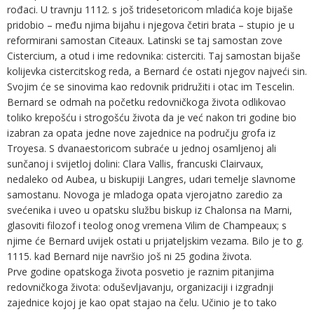
rođaci. U travnju 1112. s još tridesetoricom mladića koje bijaše
pridobio – među njima bijahu i njegova četiri brata – stupio je u
reformirani samostan Citeaux. Latinski se taj samostan zove
Cistercium, a otud i ime redovnika: cisterciti. Taj samostan bijaše
kolijevka cistercitskog reda, a Bernard će ostati njegov najveći sin.
Svojim će se sinovima kao redovnik pridružiti i otac im Tescelin.
Bernard se odmah na početku redovničkoga života odlikovao
toliko krepošću i strogošću života da je već nakon tri godine bio
izabran za opata jedne nove zajednice na području grofa iz
Troyesa. S dvanaestoricom subraće u jednoj osamljenoj ali
sunčanoj i svijetloj dolini: Clara Vallis, francuski Clairvaux,
nedaleko od Aubea, u biskupiji Langres, udari temelje slavnome
samostanu. Novoga je mladoga opata vjerojatno zaredio za
svećenika i uveo u opatsku službu biskup iz Chalonsa na Marni,
glasoviti filozof i teolog onog vremena Vilim de Champeaux; s
njime će Bernard uvijek ostati u prijateljskim vezama. Bilo je to g.
1115. kad Bernard nije navršio još ni 25 godina života.
Prve godine opatskoga života posvetio je raznim pitanjima
redovničkoga života: oduševljavanju, organizaciji i izgradnji
zajednice kojoj je kao opat stajao na čelu. Učinio je to tako