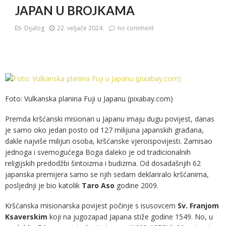
JAPAN U BROJKAMA
Dijalog
22. veljače 2024.
no comment
Foto: Vulkanska planina Fuji u Japanu (pixabay.com)
Premda kršćanski misionari u Japanu imaju dugu povijest, danas
je samo oko jedan posto od 127 milijuna japanskih građana,
dakle najviše milijun osoba, kršćanske vjeroispovijesti. Zamisao
jednoga i svemogućega Boga daleko je od tradicionalnih
religijskih predodžbi šintoizma i budizma. Od dosadašnjih 62
japanska premijera samo se njih sedam deklariralo kršćanima,
posljednji je bio katolik
Taro Aso
godine 2009.
Kršćanska misionarska povijest počinje s isusovcem
Sv. Franjom
Ksaverskim
koji na jugozapad Japana stiže godine 1549. No, u