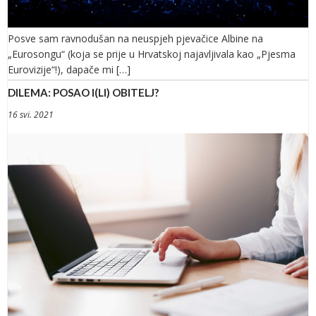
Posve sam ravnodušan na neuspjeh pjevačice Albine na
„Eurosongu“ (koja se prije u Hrvatskoj najavljivala kao „Pjesma
Eurovizije“!), dapače mi […]
DILEMA: POSAO I(LI) OBITELJ?
16 svi. 2021