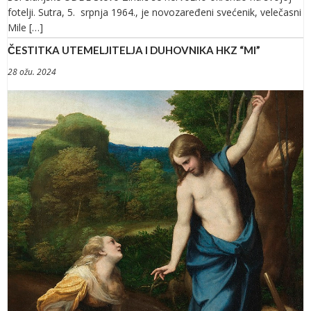
fotelji. Sutra, 5. srpnja 1964., je novozaređeni svećenik, velečasni
Mile […]
ČESTITKA UTEMELJITELJA I DUHOVNIKA HKZ “MI”
28 ožu. 2024