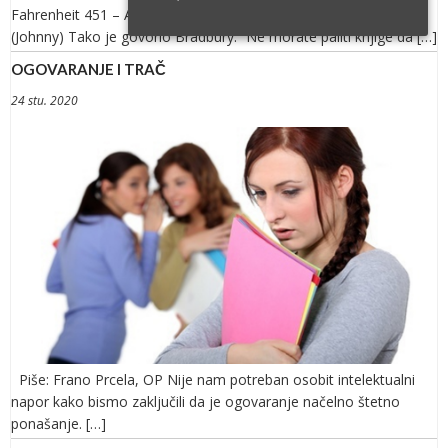
Fahrenheit 451 – Anno Domini 2022 + Autor: Ivan Remeta
(Johnny) Tako je govorio Bradbury: “Ne morate paliti knjige da […]
OGOVARANJE I TRAČ
24 stu. 2020
Piše: Frano Prcela, OP Nije nam potreban osobit intelektualni
napor kako bismo zaključili da je ogovaranje načelno štetno
ponašanje. […]