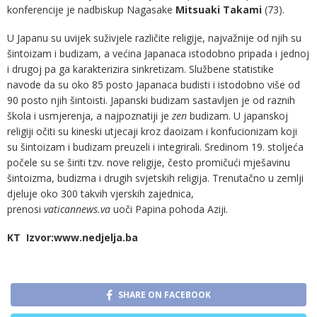
konferencije je nadbiskup Nagasake
Mitsuaki Takami
(73).
U Japanu su uvijek suživjele različite religije, najvažnije od njih su
šintoizam i budizam, a većina Japanaca istodobno pripada i jednoj
i drugoj pa ga karakterizira sinkretizam. Službene statistike
navode da su oko 85 posto Japanaca budisti i istodobno više od
90 posto njih šintoisti. Japanski budizam sastavljen je od raznih
škola i usmjerenja, a najpoznatiji je
zen
budizam. U japanskoj
religiji očiti su kineski utjecaji kroz daoizam i konfucionizam koji
su šintoizam i budizam preuzeli i integrirali. Sredinom 19. stoljeća
počele su se širiti tzv. nove religije, često promičući mješavinu
šintoizma, budizma i drugih svjetskih religija. Trenutačno u zemlji
djeluje oko 300 takvih vjerskih zajednica,
prenosi
vaticannews.va
uoči Papina pohoda Aziji.
KT Izvor:www.nedjelja.ba
SHARE ON FACEBOOK