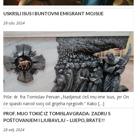
USKRSLI ISUS I BUNTOVNI EMIGRANT MOJSIJE
28 ožu. 2024
Piše: dr. fra Tomislav Pervan „Nadjenut ćeš mu ime Isus, jer On
će spasiti narod svoj od grijeha njegovih.“ Kako […]
PROF. MIJO TOKIĆ IZ TOMISLAVGRADA: ZADRU S
POŠTOVANJEM I LJUBAVLJU – LIJEPO, BRATE!!
28 velj. 2024