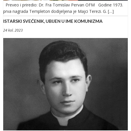
Preveo i priredio: Dr. Fra Tomislav Pervan OFM Godine 1973.
prva nagrada Templeton dodijeljena je Majci Terezi. G. […]
ISTARSKI SVEĆENIK, UBIJEN U IME KOMUNIZMA
24 kol. 2023