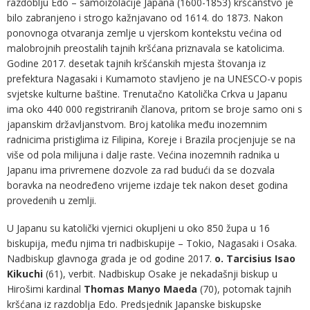
razdoblju Edo – samoizolacije Japana (1600-1853) kršćanstvo je
bilo zabranjeno i strogo kažnjavano od 1614. do 1873. Nakon
ponovnoga otvaranja zemlje u vjerskom kontekstu većina od
malobrojnih preostalih tajnih kršćana priznavala se katolicima.
Godine 2017. desetak tajnih kršćanskih mjesta štovanja iz
prefektura Nagasaki i Kumamoto stavljeno je na UNESCO-v popis
svjetske kulturne baštine. Trenutačno Katolička Crkva u Japanu
ima oko 440 000 registriranih članova, pritom se broje samo oni s
japanskim državljanstvom. Broj katolika među inozemnim
radnicima pristiglima iz Filipina, Koreje i Brazila procjenjuje se na
više od pola milijuna i dalje raste. Većina inozemnih radnika u
Japanu ima privremene dozvole za rad budući da se dozvala
boravka na neodređeno vrijeme izdaje tek nakon deset godina
provedenih u zemlji.
U Japanu su katolički vjernici okupljeni u oko 850 župa u 16
biskupija, među njima tri nadbiskupije – Tokio, Nagasaki i Osaka.
Nadbiskup glavnoga grada je od godine 2017.
o. Tarcisius Isao
Kikuchi
(61), verbit. Nadbiskup Osake je nekadašnji biskup u
Hirošimi kardinal
Thomas Manyo Maeda
(70), potomak tajnih
kršćana iz razdoblja Edo. Predsjednik Japanske biskupske