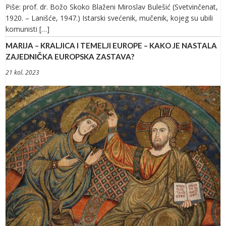
Piše: prof. dr. Božo Skoko Blaženi Miroslav Bulešić (Svetvinčenat,
1920. – Lanišće, 1947.) Istarski svećenik, mučenik, kojeg su ubili
komunisti […]
MARIJA – KRALJICA I TEMELJI EUROPE – KAKO JE NASTALA
ZAJEDNIČKA EUROPSKA ZASTAVA?
21 kol. 2023