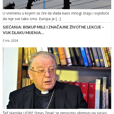
U vremenu u kojem se čini da vlada kaos mnogi znaju i svjedoče
da nije sve tako crno. Europa je […]
SJEĆANJA: BISKUP MILE I ZNAČAJNE ŽIVOTNE LEKCIJE –
VUK DLAKU MIJENJA…
5 tra. 2024
Šef slunjske UDBE Stevo Zinaić se nervozno okrenuo na svojoj