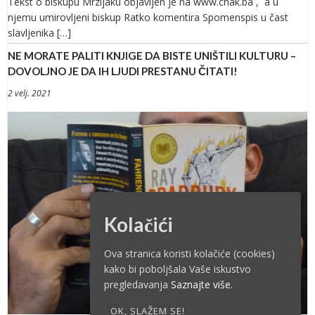
Tekst o biskupu Mrzljaku objavljen je na www.cnak.ba , a u
njemu umirovljeni biskup Ratko komentira Spomenspis u čast
slavljenika […]
NE MORATE PALITI KNJIGE DA BISTE UNIŠTILI KULTURU –
DOVOLJNO JE DA IH LJUDI PRESTANU ČITATI!
2 velj. 2021
Kolačići
Ova stranica koristi kolačiće (cookies)
kako bi poboljšala Vaše iskustvo
pregledavanja
Saznajte više.
OK, SLAŽEM SE!