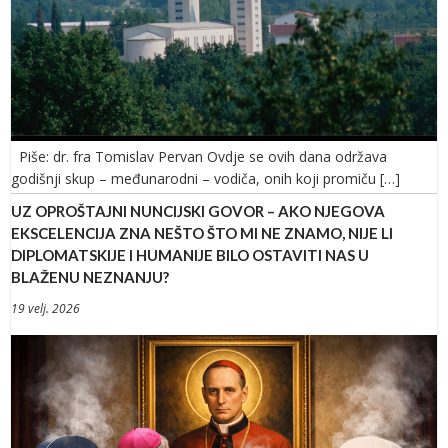
Piše: dr. fra Tomislav Pervan Ovdje se ovih dana održava
godišnji skup – međunarodni – vodiča, onih koji promiču […]
UZ OPROŠTAJNI NUNCIJSKI GOVOR – AKO NJEGOVA
EKSCELENCIJA ZNA NEŠTO ŠTO MI NE ZNAMO, NIJE LI
DIPLOMATSKIJE I HUMANIJE BILO OSTAVITI NAS U
BLAŽENU NEZNANJU?
19 velj. 2026