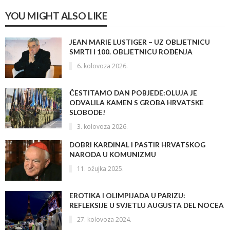
YOU MIGHT ALSO LIKE
JEAN MARIE LUSTIGER – UZ OBLJETNICU
SMRTI I 100. OBLJETNICU ROĐENJA
6. kolovoza 2026.
ČESTITAMO DAN POBJEDE:OLUJA JE
ODVALILA KAMEN S GROBA HRVATSKE
SLOBODE!
3. kolovoza 2026.
DOBRI KARDINAL I PASTIR HRVATSKOG
NARODA U KOMUNIZMU
11. ožujka 2025.
EROTIKA I OLIMPIJADA U PARIZU:
REFLEKSIJE U SVJETLU AUGUSTA DEL NOCEA
27. kolovoza 2024.