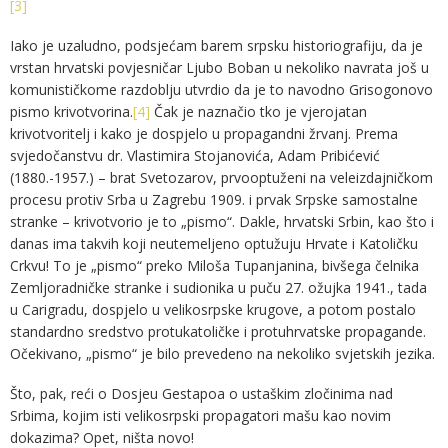
[3]
Iako je uzaludno, podsjećam barem srpsku historiografiju, da je
vrstan hrvatski povjesničar Ljubo Boban u nekoliko navrata još u
komunističkome razdoblju utvrdio da je to navodno Grisogonovo
pismo krivotvorina.
[4]
Čak je naznačio tko je vjerojatan
krivotvoritelj i kako je dospjelo u propagandni žrvanj. Prema
svjedočanstvu dr. Vlastimira Stojanovića, Adam Pribićević
(1880.-1957.) – brat Svetozarov, prvooptuženi na veleizdajničkom
procesu protiv Srba u Zagrebu 1909. i prvak Srpske samostalne
stranke – krivotvorio je to „pismo“. Dakle, hrvatski Srbin, kao što i
danas ima takvih koji neutemeljeno optužuju Hrvate i Katoličku
Crkvu! To je „pismo“ preko Miloša Tupanjanina, bivšega čelnika
Zemljoradničke stranke i sudionika u puču 27. ožujka 1941., tada
u Carigradu, dospjelo u velikosrpske krugove, a potom postalo
standardno sredstvo protukatoličke i protuhrvatske propagande.
Očekivano, „pismo“ je bilo prevedeno na nekoliko svjetskih jezika.
Što, pak, reći o Dosjeu Gestapoa o ustaškim zločinima nad
Srbima, kojim isti velikosrpski propagatori mašu kao novim
dokazima? Opet, ništa novo!