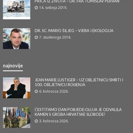
PRIČA IZ ŽIVOTA – DR. FRA TOMISLAV PERVAN
14. svibnja 2019.
DR. SC. MARIO ŠILJEG – VJERA I EKOLOGIJA
7. studenoga 2018.
najnovije
JEAN MARIE LUSTIGER – UZ OBLJETNICU SMRTI I
100. OBLJETNICU ROĐENJA
6. kolovoza 2026.
ČESTITAMO DAN POBJEDE:OLUJA JE ODVALILA
KAMEN S GROBA HRVATSKE SLOBODE!
3. kolovoza 2026.