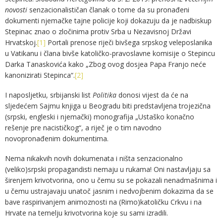
novosti
senzacionalističan članak o tome da su pronađeni
dokumenti njemačke tajne policije koji dokazuju da je nadbiskup
Stepinac znao o zločinima protiv Srba u Nezavisnoj Državi
Hrvatskoj.
[1]
Portali prenose riječi bivšega srpskog veleposlanika
u Vatikanu i člana bivše katoličko-pravoslavne komisije o Stepincu
Darka Tanaskovića kako „Zbog ovog dosjea Papa Franjo neće
kanonizirati Stepinca“.
[2]
I naposljetku, srbijanski list
Politika
donosi vijest da će na
sljedećem Sajmu knjiga u Beogradu biti predstavljena trojezična
(srpski, engleski i njemački) monografija „Ustaško konačno
rešenje pre nacističkog“, a riječ je o tim navodno
novopronađenim dokumentima.
Nema nikakvih novih dokumenata i ništa senzacionalno
(veliko)srpski propagandisti nemaju u rukama! Oni nastavljaju sa
širenjem krivotvorina, ono u čemu su se pokazali nenadmašnima i
u čemu ustrajavaju unatoč jasnim i nedvojbenim dokazima da se
bave raspirivanjem animoznosti na (Rimo)katoličku Crkvu i na
Hrvate na temelju krivotvorina koje su sami izradili.