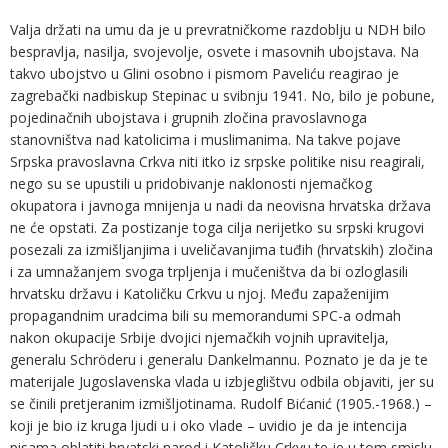
Valja držati na umu da je u prevratničkome razdoblju u NDH bilo
bespravlja, nasilja, svojevolje, osvete i masovnih ubojstava. Na
takvo ubojstvo u Glini osobno i pismom Paveliću reagirao je
zagrebački nadbiskup Stepinac u svibnju 1941. No, bilo je pobune,
pojedinačnih ubojstava i grupnih zločina pravoslavnoga
stanovništva nad katolicima i muslimanima. Na takve pojave
Srpska pravoslavna Crkva niti itko iz srpske politike nisu reagirali,
nego su se upustili u pridobivanje naklonosti njemačkog
okupatora i javnoga mnijenja u nadi da neovisna hrvatska država
ne će opstati. Za postizanje toga cilja nerijetko su srpski krugovi
posezali za izmišljanjima i uveličavanjima tuđih (hrvatskih) zločina
i za umnažanjem svoga trpljenja i mučeništva da bi ozloglasili
hrvatsku državu i Katoličku Crkvu u njoj. Među zapaženijim
propagandnim uradcima bili su memorandumi SPC-a odmah
nakon okupacije Srbije dvojici njemačkih vojnih upravitelja,
generalu Schröderu i generalu Dankelmannu. Poznato je da je te
materijale Jugoslavenska vlada u izbjeglištvu odbila objaviti, jer su
se činili pretjeranim izmišljotinama. Rudolf Bićanić (1905.-1968.) –
koji je bio iz kruga ljudi u i oko vlade – uvidio je da je intencija
pisama oblatiti hrvatski narod i Katoličku Crkvu te je u tom smislu