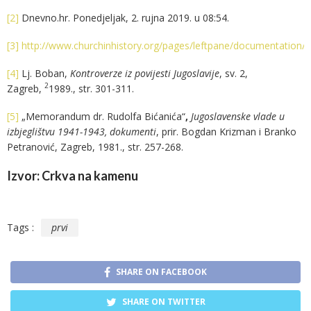
[2]
Dnevno.hr. Ponedjeljak, 2. rujna 2019. u 08:54.
[3]
http://www.churchinhistory.org/pages/leftpane/documentation/
[4]
Lj. Boban,
Kontroverze iz povijesti Jugoslavije
, sv. 2,
2
Zagreb,
1989., str. 301-311.
[5]
„Memorandum dr. Rudolfa Bićanića“
,
Jugoslavenske vlade u
izbjeglištvu 1941-1943, dokumenti
, prir. Bogdan Krizman i Branko
Petranović, Zagreb, 1981., str. 257-268.
Izvor: Crkva na kamenu
Tags :
prvi
SHARE ON FACEBOOK
SHARE ON TWITTER