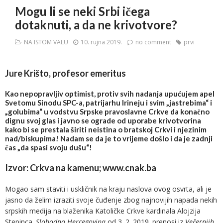
Mogu li se neki Srbi ičega
dotaknuti, a da ne krivotvore?
NA ISTOM VALU
10. rujna 2019.
no comment
prvi
Jure Krišto, profesor emeritus
Kao nepopravljiv optimist, protiv svih nadanja upućujem apel
Svetomu Sinodu SPC-a, patrijarhu Irineju i svim „jastrebima“ i
„golubima“ u vodstvu Srpske pravoslavne Crkve da konačno
dignu svoj glas i javno se ograde od uporabe krivotvorina
kako bi se prestala širiti neistina o bratskoj Crkvi i njezinim
nad/biskupima! Nadam se da je to vrijeme došlo i da je zadnji
čas „da spasi svoju dušu“!
Izvor: Crkva na kamenu; www.cnak.ba
Mogao sam staviti i uskličnik na kraju naslova ovog osvrta, ali je
jasno da želim izraziti svoje čuđenje zbog najnovijih napada nekih
srpskih medija na blaženika Katoličke Crkve kardinala Alojzija
Stepinca.
Slobodna Hercegovina
od 3. 2. 2019. prenosi iz
Večernjih