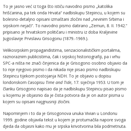
To je jasno već iz toga što ističu navodno pismo „katolika
hrišćanina, pa tek onda Hrvata“ nadbiskupu Stepincu, u kojem su
bolesno-detaljno opisani izmaštani zločini nad „nevinim Srbima i
srpskom nejači“. To navodno pismo datirano „Zemun, 8. II. 1942.“
pripisano je hrvatskom političaru i ministru iz doba Kraljevine
Jugoslavije Prvislavu Grisogonu (1879.-1969.).
Velikosrpskim propagandistima, senzacionalističkim portalima,
raznoraznim publicistima, čak i srpskoj historiografiji, pa i vrhu
SPC-a ništa ne znači činjenica da je Grisogono osobno objavio da
to nije njegovo pismo i da nikada nije pisao pismo nadbiskupu
Stepincu tijekom postojanja NDH. To je objavio u dopisu
londonskom časopisu
Time and Tide
, 17. siječnja 1953. U tom je
članku Grisogono napisao da je nadbiskupu Stepincu pisao pismo
u kojemu je objasnio da je čista potvora da je on autor pisma u
kojem su opisani najgnusniji zločini.
Napominjem i to da je Grisogonova unuka Vivian u Londonu
1999. godine objavila tekst u kojem je protumačila napore svoga
djeda da objasni kako mu je srpska krivotvorina bila podmetnuta.