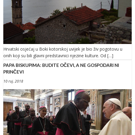
Hrvatski osjećaj u Boki kotorskoj uvijek je bio živ pogotovu u
onih koji su bili glavni predstavnici njezine kulture. Od […]
PAPA BISKUPIMA: BUDITE OČEVI, A NE GOSPODARI NI
PRINČEVI
10 ruj. 2018