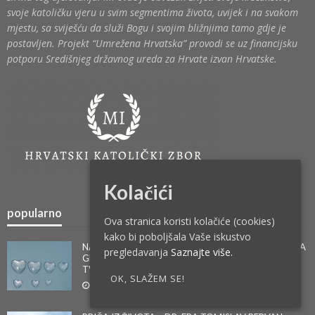
svoje katoličku vjeru u svim segmentima života, uvijek i na svakom
mjestu, sa sviješću da služi Bogu i svojim bližnjima tamo gdje je
postavljen. Projekt “Umrežena Hrvatska” provodi se uz financijsku
potporu Središnjeg državnog ureda za Hrvate izvan Hrvatske.
Kolačići
popularno
Ova stranica koristi kolačiće (cookies)
kako bi poboljšala Vaše iskustvo
NAJČITANIJI TEKST 2023. – INTERVJU KĆERI BILLYJA
pregledavanja
Saznajte više.
GRAHAMA – KONAČNO ISTINA NA NACIONALNOJ
TV
OK, SLAŽEM SE!
1. veljače 2024.