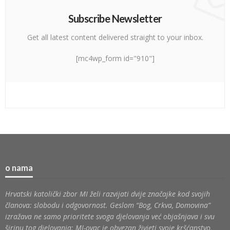
Subscribe Newsletter
Get all latest content delivered straight to your inbox.
[mc4wp_form id="910"]
o nama
Hrvatski katolički zbor MI želi razvijati dvije značajke kod svojih
članova: slobodu i odgovornost. Geslom “Bog, Crkva, Domovina”
izražava ne samo prioritete svoga djelovanja već objašnjava i svu
širinu tog djelovanja: MI-ovac je obvezan živjeti svoje kršćanstvo,