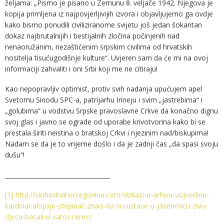
željama: „Pismo je pisano u Zemunu 8. veljače 1942. Njegova je
kopija primljena iz najpovjerljivijih izvora i objavljujemo ga ovdje
kako bismo ponudili civiliziranome svijetu još jedan šokantan
dokaz najbrutalnijih i bestijalnih zločina počinjenih nad
nenaoružanim, nezaštićenim srpskim civilima od hrvatskih
nositelja tisućugodišnje kulture“. Uvjeren sam da će mi na ovoj
informaciji zahvaliti i oni Srbi koji me ne citiraju!
Kao nepopravljiv optimist, protiv svih nadanja upućujem apel
Svetomu Sinodu SPC-a, patrijarhu Irineju i svim „jastrebima“ i
„golubima“ u vodstvu Srpske pravoslavne Crkve da konačno dignu
svoj glas i javno se ograde od uporabe krivotvorina kako bi se
prestala širiti neistina o bratskoj Crkvi i njezinim nad/biskupima!
Nadam se da je to vrijeme došlo i da je zadnji čas „da spasi svoju
dušu“!
___________________________________
[1]
http://slobodnahercegovina.com/dokazi-u-arhivu-vojvodine-
kardinal-alojzije-stepinac-znao-da-su-ustase-u-jasenovcu-zivu-
djecu-bacali-u-vatru-i-krec/