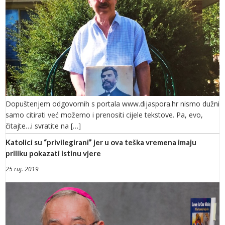
Dopuštenjem odgovornih s portala www.dijaspora.hr nismo dužni
samo citirati već možemo i prenositi cijele tekstove. Pa, evo,
čitajte…i svratite na […]
Katolici su “privilegirani” jer u ova teška vremena imaju
priliku pokazati istinu vjere
25 ruj. 2019