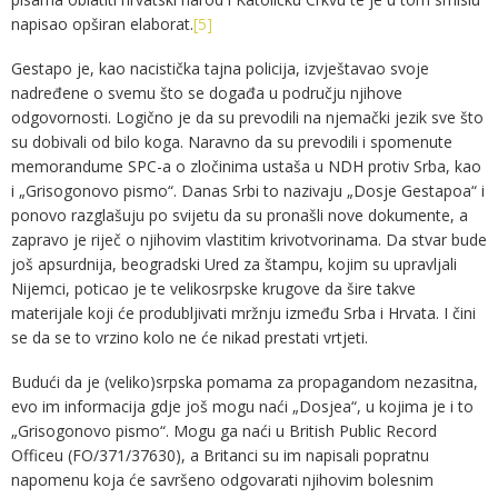
napisao opširan elaborat.
[5]
Gestapo je, kao nacistička tajna policija, izvještavao svoje
nadređene o svemu što se događa u području njihove
odgovornosti. Logično je da su prevodili na njemački jezik sve što
su dobivali od bilo koga. Naravno da su prevodili i spomenute
memorandume SPC-a o zločinima ustaša u NDH protiv Srba, kao
i „Grisogonovo pismo“. Danas Srbi to nazivaju „Dosje Gestapoa“ i
ponovo razglašuju po svijetu da su pronašli nove dokumente, a
zapravo je riječ o njihovim vlastitim krivotvorinama. Da stvar bude
još apsurdnija, beogradski Ured za štampu, kojim su upravljali
Nijemci, poticao je te velikosrpske krugove da šire takve
materijale koji će produbljivati mržnju između Srba i Hrvata. I čini
se da se to vrzino kolo ne će nikad prestati vrtjeti.
Budući da je (veliko)srpska pomama za propagandom nezasitna,
evo im informacija gdje još mogu naći „Dosjea“, u kojima je i to
„Grisogonovo pismo“. Mogu ga naći u British Public Record
Officeu (FO/371/37630), a Britanci su im napisali popratnu
napomenu koja će savršeno odgovarati njihovim bolesnim