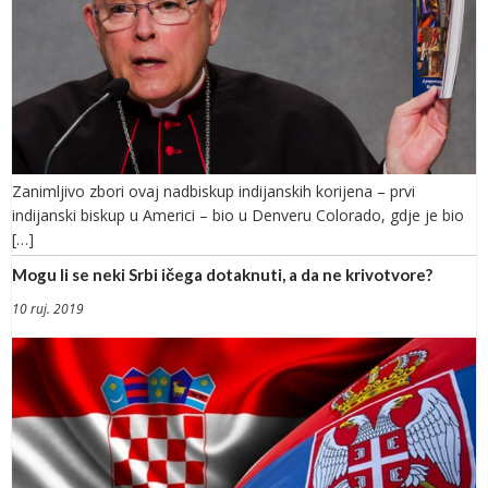
Zanimljivo zbori ovaj nadbiskup indijanskih korijena – prvi
indijanski biskup u Americi – bio u Denveru Colorado, gdje je bio
[…]
Mogu li se neki Srbi ičega dotaknuti, a da ne krivotvore?
10 ruj. 2019