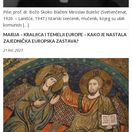
Piše: prof. dr. Božo Skoko Blaženi Miroslav Bulešić (Svetvinčenat,
1920. – Lanišće, 1947.) Istarski svećenik, mučenik, kojeg su ubili
komunisti […]
MARIJA – KRALJICA I TEMELJI EUROPE – KAKO JE NASTALA
ZAJEDNIČKA EUROPSKA ZASTAVA?
21 kol. 2023