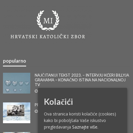
popularno
NAJČITANIJI TEKST 2023. – INTERVJU KĆERI BILLYJA
GRAHAMA – KONAČNO ISTINA NA NACIONALNOJ
TV
1. veljače 2024.
Kolačići
PRIČA IZ ŽIVOTA – DR. FRA TOMISLAV PERVAN
14. svibnja 2019.
Ova stranica koristi kolačiće (cookies)
kako bi poboljšala Vaše iskustvo
pregledavanja
Saznajte više.