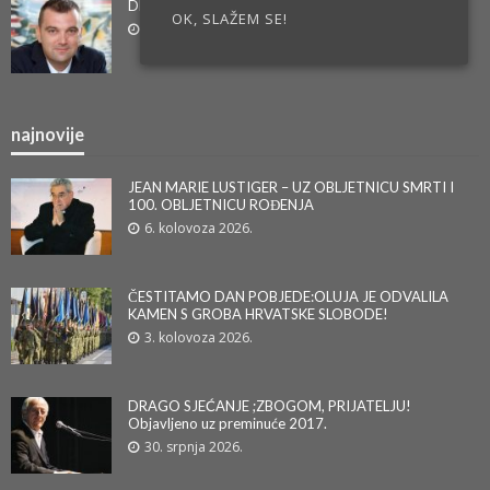
DR. SC. MARIO ŠILJEG – VJERA I EKOLOGIJA
OK, SLAŽEM SE!
7. studenoga 2018.
najnovije
JEAN MARIE LUSTIGER – UZ OBLJETNICU SMRTI I
100. OBLJETNICU ROĐENJA
6. kolovoza 2026.
ČESTITAMO DAN POBJEDE:OLUJA JE ODVALILA
KAMEN S GROBA HRVATSKE SLOBODE!
3. kolovoza 2026.
DRAGO SJEĆANJE ;ZBOGOM, PRIJATELJU!
Objavljeno uz preminuće 2017.
30. srpnja 2026.