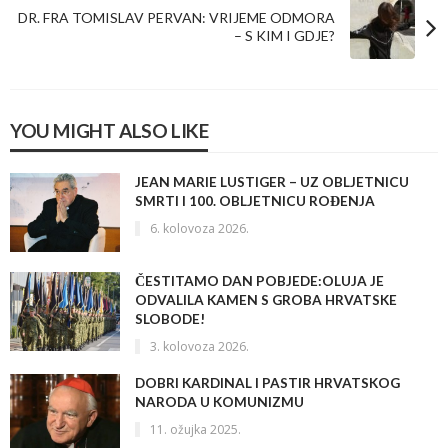
DR. FRA TOMISLAV PERVAN: VRIJEME ODMORA
– S KIM I GDJE?
YOU MIGHT ALSO LIKE
JEAN MARIE LUSTIGER – UZ OBLJETNICU
SMRTI I 100. OBLJETNICU ROĐENJA
6. kolovoza 2026.
ČESTITAMO DAN POBJEDE:OLUJA JE
ODVALILA KAMEN S GROBA HRVATSKE
SLOBODE!
3. kolovoza 2026.
DOBRI KARDINAL I PASTIR HRVATSKOG
NARODA U KOMUNIZMU
11. ožujka 2025.