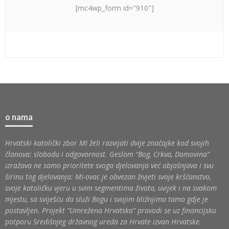
[mc4wp_form id="910"]
o nama
Hrvatski katolički zbor MI želi razvijati dvije značajke kod svojih
članova: slobodu i odgovornost. Geslom “Bog, Crkva, Domovina”
izražava ne samo prioritete svoga djelovanja već objašnjava i svu
širinu tog djelovanja: MI-ovac je obvezan živjeti svoje kršćanstvo,
svoje katoličku vjeru u svim segmentima života, uvijek i na svakom
mjestu, sa sviješću da služi Bogu i svojim bližnjima tamo gdje je
postavljen. Projekt “Umrežena Hrvatska” provodi se uz financijsku
potporu Središnjeg državnog ureda za Hrvate izvan Hrvatske.