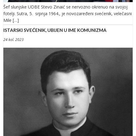
Šef slunjske UDBE Stevo Zinaić se nervozno okrenuo na svojoj
fotelji. Sutra, 5. srpnja 1964., je novozaređeni svećenik, velečasni
Mile […]
ISTARSKI SVEĆENIK, UBIJEN U IME KOMUNIZMA
24 kol. 2023