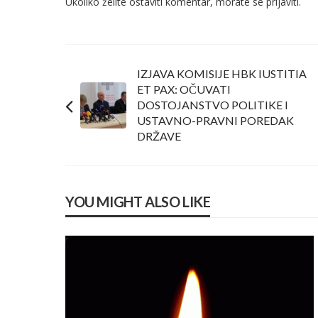
Ukoliko želite ostaviti komentar, morate se
prijaviti
.
IZJAVA KOMISIJE HBK IUSTITIA
ET PAX: OČUVATI
DOSTOJANSTVO POLITIKE I
USTAVNO-PRAVNI POREDAK
DRŽAVE
YOU MIGHT ALSO LIKE