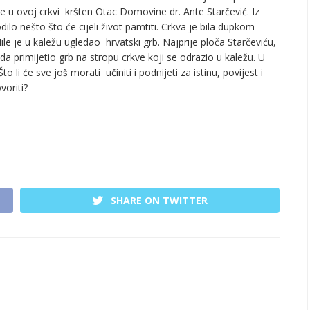
a je u ovoj crkvi kršten Otac Domovine dr. Ante Starčević. Iz
o nešto što će cijeli život pamtiti. Crkva je bila dupkom
le je u kaležu ugledao hrvatski grb. Najprije ploča Starčeviću,
nda primijetio grb na stropu crkve koji se odrazio u kaležu. U
 li će sve još morati učiniti i podnijeti za istinu, povijest i
voriti?
SHARE ON TWITTER