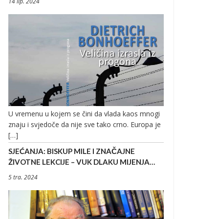
14 lip. 2024
U vremenu u kojem se čini da vlada kaos mnogi
znaju i svjedoče da nije sve tako crno. Europa je
[…]
SJEĆANJA: BISKUP MILE I ZNAČAJNE
ŽIVOTNE LEKCIJE – VUK DLAKU MIJENJA…
5 tra. 2024