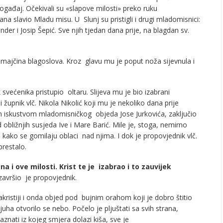
događaj. Očekivali su «slapove milosti» preko ruku
a slavio Mladu misu. U Slunj su pristigli i drugi mladomisnici:
er i Josip Šepić. Sve njih tjedan dana prije, na blagdan sv.
majčina blagoslova. Kroz glavu mu je poput noža sijevnula i
k svećenika pristupio oltaru. Slijeva mu je bio izabrani
župnik vlč. Nikola Nikolić koji mu je nekoliko dana prije
en iskustvom mladomisničkog objeda Jose Jurkovića, zaključio
ližnjih susjeda Ive i Mare Barić. Mile je, stoga, nemirno
 kako se gomilaju oblaci nad njima. I dok je propovjednik vlč.
prestalo.
na i ove milosti. Krist te je izabrao i to zauvijek
završio je propovjednik.
sakristiji i onda objed pod bujnim orahom koji je dobro štitio
juha otvorilo se nebo. Počelo je pljuštati sa svih strana,
zaznati iz kojeg smjera dolazi kiša, sve je