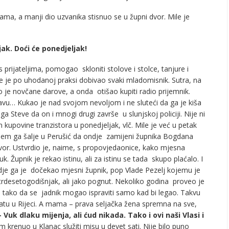
ćama, a manji dio uzvanika stisnuo se u župni dvor. Mile je
ak. Doći će ponedjeljak!
ijateljima, pomogao skloniti stolove i stolce, tanjure i
je je po uhodanoj praksi dobivao svaki mladomisnik. Sutra, na
 je novčane darove, a onda otišao kupiti radio prijemnik.
vu… Kukao je nad svojom nevoljom i ne sluteći da ga je kiša
ga Steve da on i mnogi drugi završe u slunjskoj policiji. Nije ni
n kupovine tranzistora u ponedjeljak, vlč. Mile je već u petak
ojem ga šalje u Perušić da ondje zamijeni župnika Bogdana
vor. Ustvrdio je, naime, s propovjedaonice, kako mjesna
uk. Župnik je rekao istinu, ali za istinu se tada skupo plaćalo. I
e ga je dočekao mjesni župnik, pop Vlade Pezelj kojemu je
trdesetogodišnjak, ali jako pognut. Nekoliko godina proveo je
, tako da se jadnik mogao ispraviti samo kad bi legao. Takvu
tu u Rijeci. A mama – prava seljačka žena spremna na sve,
– Vuk dlaku mijenja, ali ćud nikada. Tako i ovi naši Vlasi i
m krenuo u Klanac služiti misu u devet sati. Nije bilo puno