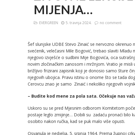
MIJENJA…
EVERGREEN
5. travnja 2024.
no comment
Šef slunjske UDBE Stevo Zinaić se nervozno okrenuo na 
svećenik, velečasni Mile Bogović, trebao slaviti Mladu mi
njegovo izvješće o sudbini Mije Bogovića, oca sutrašn
novim zločinačkim zanosom i mržnjom. Vratio je misli u
brižljivo frizirani zapisnik koji je donosio samo šture 
njegovih ubojica. Pravu istinu o onome što se tada
Cerovcu znao je samo Zinaić i nekoliko njegovih vojnik
– Budite kod mene za pola sata. Očekuje nas va
Uskoro su se pred Mjesnim odborom Komitetom počeli okupl
postaje leglo zmijinje… Dobili su zadaću pronaći bilo ka
osobito nakon ručka, kad se puk malo više opusti.
Osvanula je nedjelja, 5. srpnja 1964. Prema župnoj crkvi 