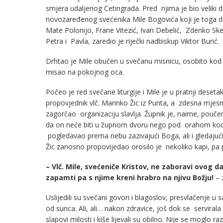
smjera udaljenog Cetingrada. Pred njima je bio veliki 
novozaređenog svećenika Mile Bogovića koji je toga dan
Mate Polonijo, Frane Vitezić, Ivan Debelić, Zdenko Skend
Petra i Pavla, zaredio je riječki nadbiskup Viktor Burić.
Drhtao je Mile obučen u svečanu misnicu, osobito kod 
misao na pokojnog oca.
Počeo je red svečane liturgije i Mile je u pratnji deseta
propovjednik vlč. Marinko Žic iz Punta, a zdesna mjesni 
zagorčao organizaciju slavlja. Župnik je, naime, pouč
da on neće biti u župnom dvoru nego pod orahom kod ob
pogledavao prema nebu zazivajući Boga, ali i gledajući
Žic zanosno propovijedao orosilo je nekoliko kapi, pa 
– Vlč. Mile, svećeniče Kristov, ne zaboravi ovog da
zapamti pa s njime kreni hrabro na njivu Božju!
– 
Uslijedili su svečani govori i blagoslov, presvlačenje u 
od sunca. Ali, ali… nakon zdravice, još dok se servirala 
slapovi milosti i kiše lijevali su obilno. Nije se moglo ra