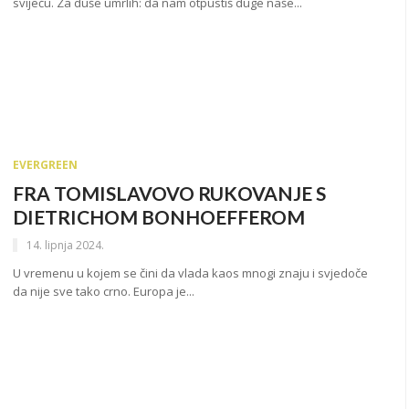
svijeću. Za duše umrlih: da nam otpustiš duge naše...
EVERGREEN
FRA TOMISLAVOVO RUKOVANJE S
DIETRICHOM BONHOEFFEROM
14. lipnja 2024.
U vremenu u kojem se čini da vlada kaos mnogi znaju i svjedoče
da nije sve tako crno. Europa je...