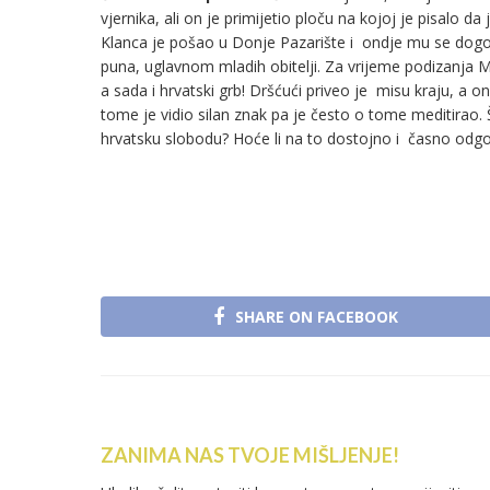
vjernika, ali on je primijetio ploču na kojoj je pisalo d
Klanca je pošao u Donje Pazarište i ondje mu se dogodil
puna, uglavnom mladih obitelji. Za vrijeme podizanja Mi
a sada i hrvatski grb! Dršćući priveo je misu kraju, a o
tome je vidio silan znak pa je često o tome meditirao. Što
hrvatsku slobodu? Hoće li na to dostojno i časno odgo
SHARE ON FACEBOOK
ZANIMA NAS TVOJE MIŠLJENJE!