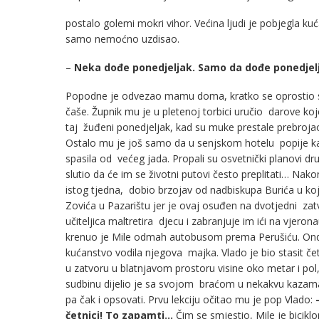
postalo golemi mokri vihor. Većina ljudi je pobjegla ku
samo nemoćno uzdisao.
–
Neka dođe ponedjeljak. Samo da dođe ponedjelj
Popodne je odvezao mamu doma, kratko se oprostio s pr
čaše. Župnik mu je u pletenoj torbici uručio darove ko
taj žuđeni ponedjeljak, kad su muke prestale prebrojao
Ostalo mu je još samo da u senjskom hotelu popije ka
spasila od većeg jada. Propali su osvetnički planovi dru
slutio da će im se životni putovi često preplitati… Nako
istog tjedna, dobio brzojav od nadbiskupa Burića u k
Zovića u Pazarištu jer je ovaj osuđen na dvotjedni zat
učiteljica maltretira djecu i zabranjuje im ići na vjerona
krenuo je Mile odmah autobusom prema Perušiću. Ondj
kućanstvo vodila njegova majka. Vlado je bio stasit če
u zatvoru u blatnjavom prostoru visine oko metar i pol
sudbinu dijelio je sa svojom braćom u nekakvu kazama
pa čak i opsovati. Prvu lekciju očitao mu je pop Vlado:
četnici! To zapamti…
Čim se smjestio, Mile je biciklo