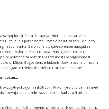
svojoj fotelji. Sutra, 5. srpnja 1964., je novozaređeni
su. Stevo je s police na zidu izvadio požutjeli spis. Bilo je to
jeg mladomisnika. Zaronio je u papire spreman natopiti se
 konac ožujka i početak travnja 1945. godine. Bio je to
činjenice potrebne za političku bezgrešnost i neodgovornost
 dogodilo s Mijom Bogovićem, mladomisnikovim ocem, u malom
a. Podigao je telefonsku slušalicu i kratko odbrusio:
žan posao…
jati policajci i različiti žbiri. Nitko nije slutio da mali ured
kvu krivnju i po potrebi izazvati nered, kad završi misa i
u Slunju koračali su vjernici iz svih okolnih sela pa čak i oni iz