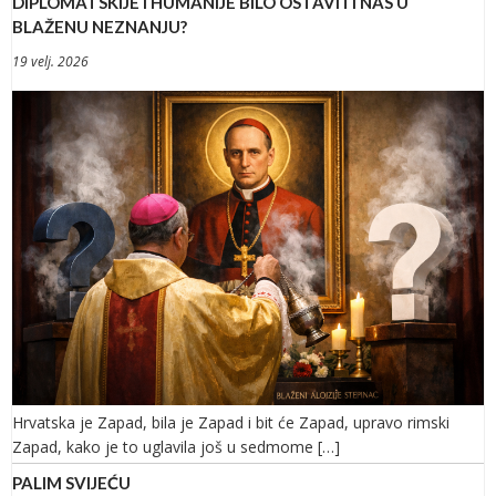
DIPLOMATSKIJE I HUMANIJE BILO OSTAVITI NAS U
BLAŽENU NEZNANJU?
19 velj. 2026
Hrvatska je Zapad, bila je Zapad i bit će Zapad, upravo rimski
Zapad, kako je to uglavila još u sedmome […]
PALIM SVIJEĆU