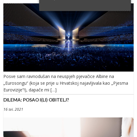
Posve sam ravnodušan na neuspjeh pjevačice Albine na
„Eurosongu“ (koja se prije u Hrvatskoj najavljivala kao „Pjesma
Eurovizije“!), dapače mi […]
DILEMA: POSAO I(LI) OBITELJ?
16 svi. 2021