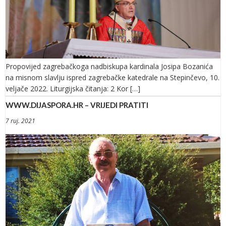
Propovijed zagrebačkoga nadbiskupa kardinala Josipa Bozanića
na misnom slavlju ispred zagrebačke katedrale na Stepinčevo, 10.
veljače 2022. Liturgijska čitanja: 2 Kor […]
WWW.DIJASPORA.HR – VRIJEDI PRATITI
7 ruj. 2021