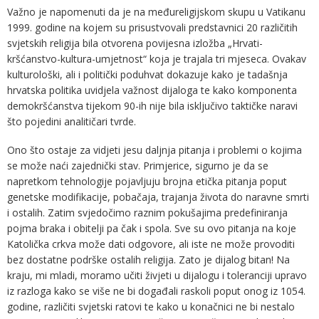
Važno je napomenuti da je na međureligijskom skupu u Vatikanu
1999. godine na kojem su prisustvovali predstavnici 20 različitih
svjetskih religija bila otvorena povijesna izložba „Hrvati-
kršćanstvo-kultura-umjetnost“ koja je trajala tri mjeseca. Ovakav
kulturološki, ali i politički poduhvat dokazuje kako je tadašnja
hrvatska politika uvidjela važnost dijaloga te kako komponenta
demokršćanstva tijekom 90-ih nije bila isključivo taktičke naravi
što pojedini analitičari tvrde.
Ono što ostaje za vidjeti jesu daljnja pitanja i problemi o kojima
se može naći zajednički stav. Primjerice, sigurno je da se
napretkom tehnologije pojavljuju brojna etička pitanja poput
genetske modifikacije, pobačaja, trajanja života do naravne smrti
i ostalih. Zatim svjedočimo raznim pokušajima predefiniranja
pojma braka i obitelji pa čak i spola. Sve su ovo pitanja na koje
Katolička crkva može dati odgovore, ali iste ne može provoditi
bez dostatne podrške ostalih religija. Zato je dijalog bitan! Na
kraju, mi mladi, moramo učiti živjeti u dijalogu i toleranciji upravo
iz razloga kako se više ne bi događali raskoli poput onog iz 1054.
godine, različiti svjetski ratovi te kako u konačnici ne bi nestalo