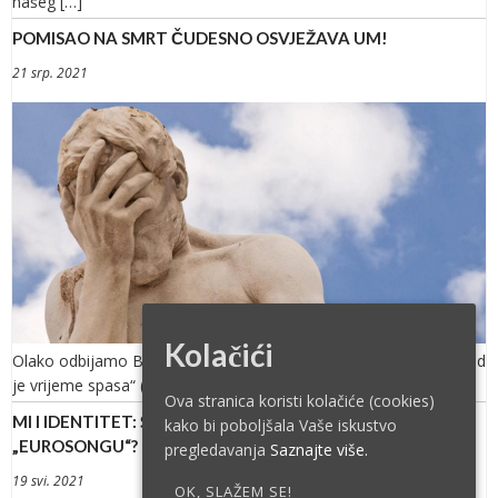
našeg […]
POMISAO NA SMRT ČUDESNO OSVJEŽAVA UM!
21 srp. 2021
Kolačići
Olako odbijamo Božji poziv: „Evo sad je vrijeme milosno, evo sad
je vrijeme spasa“ (2 Kor 6,2). Ujedno zaboravljamo i […]
Ova stranica koristi kolačiće (cookies)
MI I IDENTITET: ŠTO JE HRVATSKO I EUROPSKO NA
kako bi poboljšala Vaše iskustvo
„EUROSONGU“? NIŠTA!
pregledavanja
Saznajte više.
19 svi. 2021
OK, SLAŽEM SE!