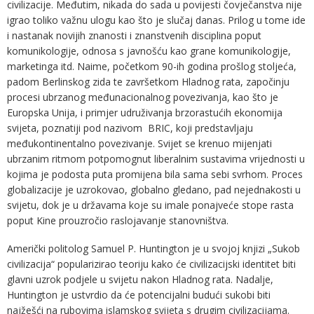
civilizacije. Međutim, nikada do sada u povijesti čovječanstva nije
igrao toliko važnu ulogu kao što je slučaj danas. Prilog u tome ide
i nastanak novijih znanosti i znanstvenih disciplina poput
komunikologije, odnosa s javnošću kao grane komunikologije,
marketinga itd. Naime, početkom 90-ih godina prošlog stoljeća,
padom Berlinskog zida te završetkom Hladnog rata, započinju
procesi ubrzanog međunacionalnog povezivanja, kao što je
Europska Unija, i primjer udruživanja brzorastućih ekonomija
svijeta, poznatiji pod nazivom BRIC, koji predstavljaju
međukontinentalno povezivanje. Svijet se krenuo mijenjati
ubrzanim ritmom potpomognut liberalnim sustavima vrijednosti u
kojima je podosta puta promijena bila sama sebi svrhom. Proces
globalizacije je uzrokovao, globalno gledano, pad nejednakosti u
svijetu, dok je u državama koje su imale ponajveće stope rasta
poput Kine prouzročio raslojavanje stanovništva.
Američki politolog Samuel P. Huntington je u svojoj knjizi „Sukob
civilizacija“ popularizirao teoriju kako će civilizacijski identitet biti
glavni uzrok podjele u svijetu nakon Hladnog rata. Nadalje,
Huntington je ustvrdio da će potencijalni budući sukobi biti
najžešći na rubovima islamskog svijeta s drugim civilizacijama.