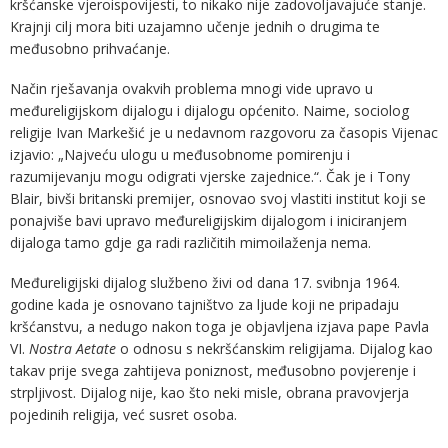
kršćanske vjeroispovijesti, to nikako nije zadovoljavajuće stanje.
Krajnji cilj mora biti uzajamno učenje jednih o drugima te
međusobno prihvaćanje.
Način rješavanja ovakvih problema mnogi vide upravo u
međureligijskom dijalogu i dijalogu općenito. Naime, sociolog
religije Ivan Markešić je u nedavnom razgovoru za časopis Vijenac
izjavio: „Najveću ulogu u međusobnome pomirenju i
razumijevanju mogu odigrati vjerske zajednice.“. Čak je i Tony
Blair, bivši britanski premijer, osnovao svoj vlastiti institut koji se
ponajviše bavi upravo međureligijskim dijalogom i iniciranjem
dijaloga tamo gdje ga radi različitih mimoilaženja nema.
Međureligijski dijalog službeno živi od dana 17. svibnja 1964.
godine kada je osnovano tajništvo za ljude koji ne pripadaju
kršćanstvu, a nedugo nakon toga je objavljena izjava pape Pavla
VI.
Nostra Aetate
o odnosu s nekršćanskim religijama. Dijalog kao
takav prije svega zahtijeva poniznost, međusobno povjerenje i
strpljivost. Dijalog nije, kao što neki misle, obrana pravovjerja
pojedinih religija, već susret osoba.