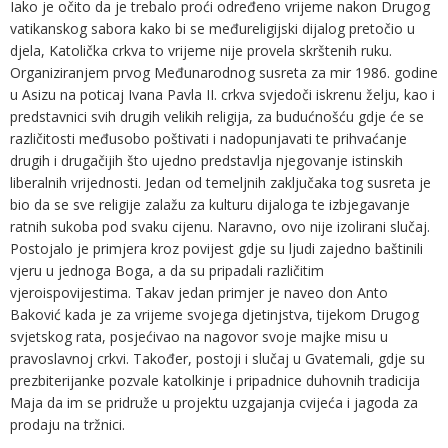
Iako je očito da je trebalo proći određeno vrijeme nakon Drugog
vatikanskog sabora kako bi se međureligijski dijalog pretočio u
djela, Katolička crkva to vrijeme nije provela skrštenih ruku.
Organiziranjem prvog Međunarodnog susreta za mir 1986. godine
u Asizu na poticaj Ivana Pavla II. crkva svjedoči iskrenu želju, kao i
predstavnici svih drugih velikih religija, za budućnošću gdje će se
različitosti međusobo poštivati i nadopunjavati te prihvaćanje
drugih i drugačijih što ujedno predstavlja njegovanje istinskih
liberalnih vrijednosti. Jedan od temeljnih zaključaka tog susreta je
bio da se sve religije zalažu za kulturu dijaloga te izbjegavanje
ratnih sukoba pod svaku cijenu. Naravno, ovo nije izolirani slučaj.
Postojalo je primjera kroz povijest gdje su ljudi zajedno baštinili
vjeru u jednoga Boga, a da su pripadali različitim
vjeroispovijestima. Takav jedan primjer je naveo don Anto
Baković kada je za vrijeme svojega djetinjstva, tijekom Drugog
svjetskog rata, posjećivao na nagovor svoje majke misu u
pravoslavnoj crkvi. Također, postoji i slučaj u Gvatemali, gdje su
prezbiterijanke pozvale katolkinje i pripadnice duhovnih tradicija
Maja da im se pridruže u projektu uzgajanja cvijeća i jagoda za
prodaju na tržnici.