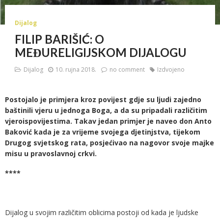
Dijalog
FILIP BARIŠIĆ: O
MEĐURELIGIJSKOM DIJALOGU
Dijalog
10. rujna 2018.
no comment
Izdvojeno
Postojalo je primjera kroz povijest gdje su ljudi zajedno
baštinili vjeru u jednoga Boga, a da su pripadali različitim
vjeroispovijestima. Takav jedan primjer je naveo don Anto
Baković kada je za vrijeme svojega djetinjstva, tijekom
Drugog svjetskog rata, posjećivao na nagovor svoje majke
misu u pravoslavnoj crkvi.
****
Dijalog u svojim različitim oblicima postoji od kada je ljudske