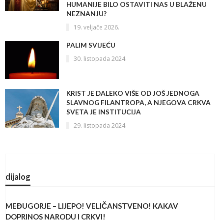
HUMANIJE BILO OSTAVITI NAS U BLAŽENU
NEZNANJU?
19. veljače 2026.
PALIM SVIJEĆU
30. listopada 2024.
KRIST JE DALEKO VIŠE OD JOŠ JEDNOGA
SLAVNOG FILANTROPA, A NJEGOVA CRKVA
SVETA JE INSTITUCIJA
29. listopada 2024.
dijalog
MEĐUGORJE – LIJEPO! VELIČANSTVENO! KAKAV
DOPRINOS NARODU I CRKVI!