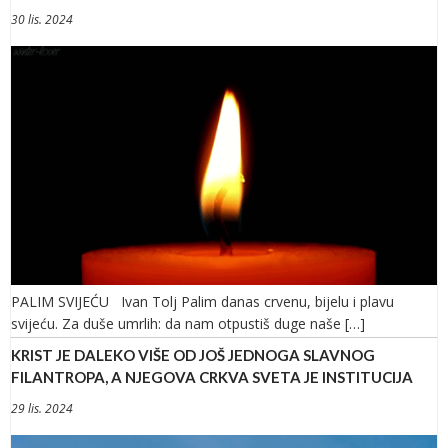
30 lis. 2024
PALIM SVIJEĆU Ivan Tolj Palim danas crvenu, bijelu i plavu
svijeću. Za duše umrlih: da nam otpustiš duge naše […]
KRIST JE DALEKO VIŠE OD JOŠ JEDNOGA SLAVNOG
FILANTROPA, A NJEGOVA CRKVA SVETA JE INSTITUCIJA
29 lis. 2024