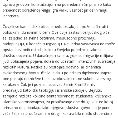
Upravo je ovom konstatacijom na posredan način priznao kako
pripadnost određenoj religiji igra veliku važnost pri definiranju
identiteta.
Čovjek se kao ljudsko biće, između ostaloga, može definirati i
političkim i duhovnim bićem. Ove dvije sastavnice ljudskog bića
se, zajedno sa svima ostalima, međusobno prožimaju,
nadopunjuju, u konačnici izgrađuju. Niti jedna sastavnica ne može
opstati bez onih ostalih, kako u čovjeku pojedincu, tako i u
društvu općenito. U današnjem svijetu, gdje su migracije milijuna
ljudi uobičajena pojava, dolazi do učestalih i intenzivnih susretanja
različitih kultura. Razlike su postojale odavno, ali dinamika
svakodnevnog života učinila je da u pojedinim dijelovima svijeta
one postaju neizdržive te su uzrokovale i ratne sukobe vjerskog
karaktera. Čak je i poznati isusovac Samir Khalil Samir,
predavajući katoličku teologiju i islamske studije u Bejrutu,
zamjetio različite količine zainteresiranosti studenata, kršćanske i
islamske vjeroispovijesti, za proučavanje one druge kulture kojoj
primarno ne pripadaju. Iako njegovo iskustvo govori da je puno
veća želja za proučavanjem drugih kultura bila među studentima