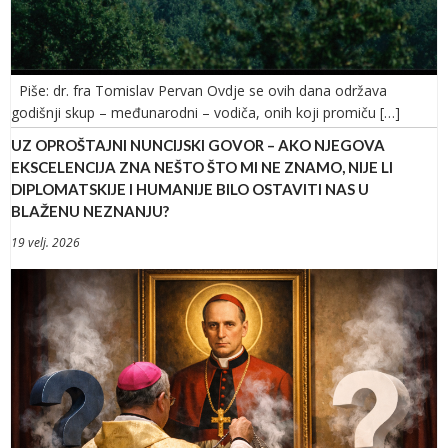
Piše: dr. fra Tomislav Pervan Ovdje se ovih dana održava
godišnji skup – međunarodni – vodiča, onih koji promiču […]
UZ OPROŠTAJNI NUNCIJSKI GOVOR – AKO NJEGOVA
EKSCELENCIJA ZNA NEŠTO ŠTO MI NE ZNAMO, NIJE LI
DIPLOMATSKIJE I HUMANIJE BILO OSTAVITI NAS U
BLAŽENU NEZNANJU?
19 velj. 2026