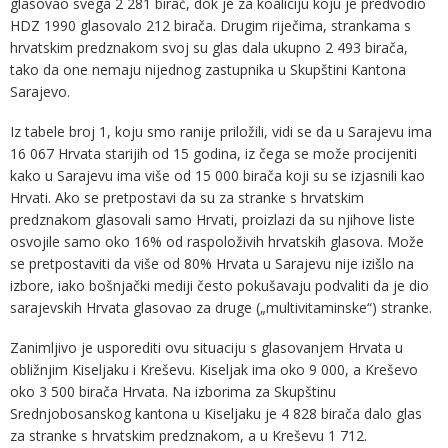
glasovao svega 2 281 birač, dok je za koaliciju koju je predvodio
HDZ 1990 glasovalo 212 birača. Drugim riječima, strankama s
hrvatskim predznakom svoj su glas dala ukupno 2 493 birača,
tako da one nemaju nijednog zastupnika u Skupštini Kantona
Sarajevo.
Iz tabele broj 1, koju smo ranije priložili, vidi se da u Sarajevu ima
16 067 Hrvata starijih od 15 godina, iz čega se može procijeniti
kako u Sarajevu ima više od 15 000 birača koji su se izjasnili kao
Hrvati. Ako se pretpostavi da su za stranke s hrvatskim
predznakom glasovali samo Hrvati, proizlazi da su njihove liste
osvojile samo oko 16% od raspoloživih hrvatskih glasova. Može
se pretpostaviti da više od 80% Hrvata u Sarajevu nije izišlo na
izbore, iako bošnjački mediji često pokušavaju podvaliti da je dio
sarajevskih Hrvata glasovao za druge („multivitaminske“) stranke.
Zanimljivo je usporediti ovu situaciju s glasovanjem Hrvata u
obližnjim Kiseljaku i Kreševu. Kiseljak ima oko 9 000, a Kreševo
oko 3 500 birača Hrvata. Na izborima za Skupštinu
Srednjobosanskog kantona u Kiseljaku je 4 828 birača dalo glas
za stranke s hrvatskim predznakom, a u Kreševu 1 712.