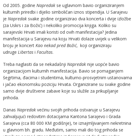
Od 2005. godine
Napredak
se uglavnom bavio organiziranjem
kulturnih priredbi i dijelio simboličan iznos stipendija. U Sarajevu
je
Napredak
svake godine organizirao dva koncerta i dvije izložbe
(za Uskrs i za Božić) i nekoliko promocija knjiga. Koliko su
sarajevski Hrvati imali koristi od ovih manifestacija? Jedina
manifestacija u Sarajevu na koju Hrvati dolaze uvijek u velikom
broju je koncert
Kao nekad pred Božić
, koji organiziraju
udruge
Libertas
i
Facultas
.
Treba naglasiti da se nekadašnji
Napredak
nije uopće bavio
organizacijom kulturnih manifestacija. Bavio se pomaganjem
šegrtima, đacima i studentima, kulturno-prosvjetnim ustanovama
i jačao ekonomsku poziciju Hrvata. Organizirane su svake godine
samo dvije društvene zabave koje su služile za prikupljanje
prihoda.
Danas
Napredak
većinu svojih prihoda ostvaruje u Sarajevu
zahvaljujući redovitim dotacijama Kantona Sarajevo i Grada
Sarajeva (cca 80 000 KM godišnje), te iznajmljivanjem nekretnina
u glavnom bh. gradu. Međutim, samo mali dio tog prihoda se