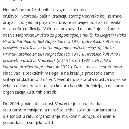
Neupućene može zbuniti sintagma „kulturno
društvo“.
Napredak
baštini tradiciju starog
Napretka
koji je imao
drugačiji pogled na pojam kulture, te se uvijek podrazumijevala
njezina šira definicija. Važno je poznavati nekadašnje službene
nazive Napretka:
Društvo za potpomaganje naučnika (šegrta) i đaka
Hrvata-Katolika za BiH Napredak
(do 1915.),
Hrvatsko kulturno i
prosvjetno društvo za potpomaganje naučnika (šegrta) i đaka
Hrvata-Katolika za BiH Napredak
(do 1916.),
Hrvatsko kulturno i
prosvjetno društvo Napredak
(od 1917. do 1922.),
Hrvatsko
kulturno društvo Napredak
(od 1922.). Dakle, naziv se vremenom
skraćivao iz praktičnih razloga, a na kraju je preostala samo
sintagma „kulturno društvo“. Međutim, iz Statuta društva uvijek se
vidjelo da se podrazumijeva kultura kao šira definicija, a ne samo
organizacija kulturnih priredbi.
Do 2004. godine djelatnost
Napretka
je bila u skladu sa
statutarnom misijom, a naročito treba istaknuti humanitarnu
djelatnost u ratu, organiziranje strukovnih udruga, osnivanje
gospodarskih subjekata itd.