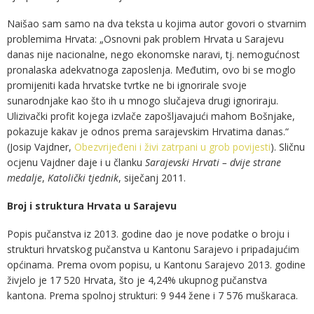
Naišao sam samo na dva teksta u kojima autor govori o stvarnim
problemima Hrvata: „Osnovni pak problem Hrvata u Sarajevu
danas nije nacionalne, nego ekonomske naravi, tj. nemogućnost
pronalaska adekvatnoga zaposlenja. Međutim, ovo bi se moglo
promijeniti kada hrvatske tvrtke ne bi ignorirale svoje
sunarodnjake kao što ih u mnogo slučajeva drugi ignoriraju.
Ulizivački profit kojega izvlače zapošljavajući mahom Bošnjake,
pokazuje kakav je odnos prema sarajevskim Hrvatima danas.“
(Josip Vajdner,
Obezvrijeđeni i živi zatrpani u grob povijesti
). Sličnu
ocjenu Vajdner daje i u članku
Sarajevski Hrvati – dvije strane
medalje
,
Katolički tjednik
, siječanj 2011.
Broj i struktura Hrvata u Sarajevu
Popis pučanstva iz 2013. godine dao je nove podatke o broju i
strukturi hrvatskog pučanstva u Kantonu Sarajevo i pripadajućim
općinama. Prema ovom popisu, u Kantonu Sarajevo 2013. godine
živjelo je 17 520 Hrvata, što je 4,24% ukupnog pučanstva
kantona. Prema spolnoj strukturi: 9 944 žene i 7 576 muškaraca.