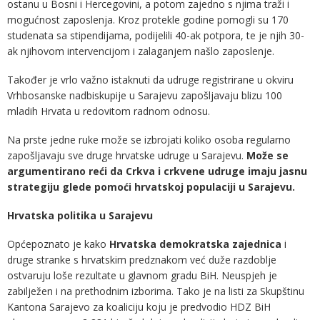
ostanu u Bosni i Hercegovini, a potom zajedno s njima traži i
mogućnost zaposlenja. Kroz protekle godine pomogli su 170
studenata sa stipendijama, podijelili 40-ak potpora, te je njih 30-
ak njihovom intervencijom i zalaganjem našlo zaposlenje.
Također je vrlo važno istaknuti da udruge registrirane u okviru
Vrhbosanske nadbiskupije u Sarajevu zapošljavaju blizu 100
mladih Hrvata u redovitom radnom odnosu.
Na prste jedne ruke može se izbrojati koliko osoba regularno
zapošljavaju sve druge hrvatske udruge u Sarajevu.
Može se
argumentirano reći da Crkva i crkvene udruge imaju jasnu
strategiju glede pomoći hrvatskoj populaciji u Sarajevu.
Hrvatska politika u Sarajevu
Općepoznato je kako
Hrvatska demokratska zajednica
i
druge stranke s hrvatskim predznakom već duže razdoblje
ostvaruju loše rezultate u glavnom gradu BiH. Neuspjeh je
zabilježen i na prethodnim izborima. Tako je na listi za Skupštinu
Kantona Sarajevo za koaliciju koju je predvodio HDZ BiH