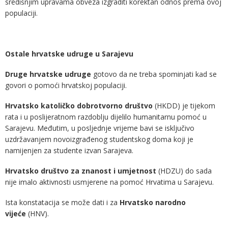
središnjim upravama obveza izgraditi korektan odnos prema ovoj
populaciji.
Ostale hrvatske udruge u Sarajevu
Druge hrvatske udruge
gotovo da ne treba spominjati kad se
govori o pomoći hrvatskoj populaciji.
Hrvatsko katoličko dobrotvorno društvo
(HKDD) je tijekom
rata i u poslijeratnom razdoblju dijelilo humanitarnu pomoć u
Sarajevu. Međutim, u posljednje vrijeme bavi se isključivo
uzdržavanjem novoizgrađenog studentskog doma koji je
namijenjen za studente izvan Sarajeva.
Hrvatsko društvo za znanost i umjetnost
(HDZU) do sada
nije imalo aktivnosti usmjerene na pomoć Hrvatima u Sarajevu.
Ista konstatacija se može dati i za
Hrvatsko narodno
vijeće
(HNV).