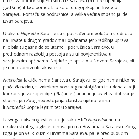
utroši za pomoć stipendistima iz Sarajeva (4 do 5 stipendija
godišnje) ili kao pomoć bilo kojoj drugoj skupini Hrvata u
Sarajevu. Pomažu se podružnice, a velika većina stipendija ide
izvan Sarajeva.
U okviru
Napretka
Sarajlije su u podređenom položaju u odnosu
na Hrvate u drugim gradovima i općinama jer Središnja uprava
nije bila suglasna da se utemelji podružnica Sarajevo. U
prethodnom razdoblju postojala su tri povjereništva u
sarajevskim općinama. Najduže je opstalo u Novom Sarajevu, ali
je i ono zamrznulo aktivnosti.
Napredak
faktički nema članstva u Sarajevu jer godinama nitko ne
plaća članarinu, s iznimkom ponekog nostalgičara i studenata koji
konkuriraju za stipendije. (Plaćanje članarine je uvjet za dobivanje
stipendije.) Zbog nepostojanja članstva upitno je ima
li
Napredak
uopće legitimitet u Sarajevu.
Iz svega opisanog evidentno je kako HKD
Napredak
nema
nikakvu strategiju glede odnosa prema Hrvatima u Sarajevu. Zbog
toga je on veliki dužnik Hrvatima Sarajeva, pa je pred budućim