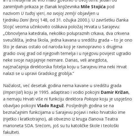
zanimljivih prikaza je članak književnika
Mile Stojića
pod
nazivom
U tuđoj vjeri, na svojoj zemlji
objavljen u
tjedniku
Dani
(broj 148, od 31. ožujka 2000.). U završetku članka
Stojić veoma učinkovito oslikava položaj Hrvata u Sarajevu:
„Obnovljena katedrala, nekoliko polupraznih crkava, dva crkvena
sveučilišta, jedna škola, jedna kavana u središtu grada – to je ono
što je danas ostalo od naroda koji je ravnopravno s drugima
gradio ovaj grad od njegovih temelja i u njegovu povijest ugradio
neke svoje najsjajnije neimare. Danas, veli anegdota,
najznačajnija direktorska fotelja koju u Sarajevu ima neki Hrvat
nalazi se u upravi Gradskog groblja.“
Nažalost, već desetak godina nema kavane u središtu grada
(
Imperijal
) koju je 1995. adaptirao i vodio pokojni
Damir Križan
,
a nemaju Hrvati više ni funkciju direktora
Pokopa
koju je uspješno
obavljao pokojni
Vlado Raguž
. Posljednjih godina se na
beznačajnim funkcijama u Sarajevu pojavi i neko hrvatsko ime
(rijetko i kratkotrajno), ali obvezno iz kruga članova Teatra
marioneta SDA. Srećom, još su tu katoličke škole i teološki
fakulteti.