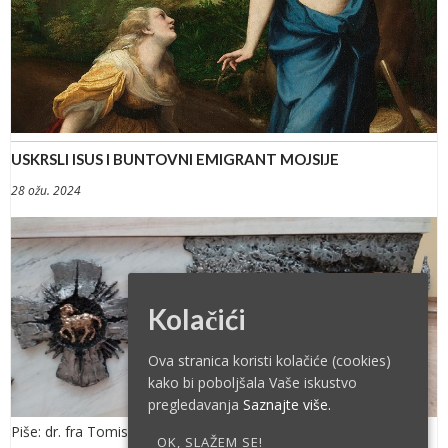
USKRSLI ISUS I BUNTOVNI EMIGRANT MOJSIJE
28 ožu. 2024
Kolačići
Ova stranica koristi kolačiće (cookies)
kako bi poboljšala Vaše iskustvo
pregledavanja
Saznajte više.
Piše: dr. fra Tomislav Pervan „Nadjenut ćeš mu ime Isus, jer On
OK, SLAŽEM SE!