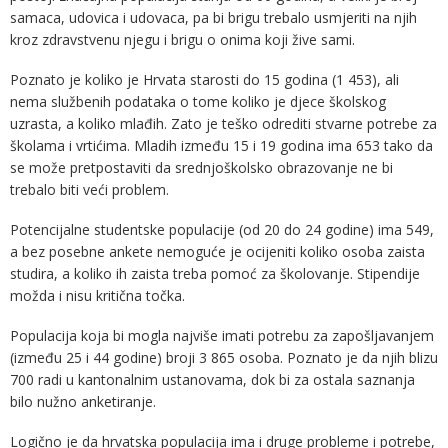
samaca, udovica i udovaca, pa bi brigu trebalo usmjeriti na njih
kroz zdravstvenu njegu i brigu o onima koji žive sami.
Poznato je koliko je Hrvata starosti do 15 godina (1 453), ali
nema službenih podataka o tome koliko je djece školskog
uzrasta, a koliko mlađih. Zato je teško odrediti stvarne potrebe za
školama i vrtićima. Mladih između 15 i 19 godina ima 653 tako da
se može pretpostaviti da srednjoškolsko obrazovanje ne bi
trebalo biti veći problem.
Potencijalne studentske populacije (od 20 do 24 godine) ima 549,
a bez posebne ankete nemoguće je ocijeniti koliko osoba zaista
studira, a koliko ih zaista treba pomoć za školovanje. Stipendije
možda i nisu kritična točka.
Populacija koja bi mogla najviše imati potrebu za zapošljavanjem
(između 25 i 44 godine) broji 3 865 osoba. Poznato je da njih blizu
700 radi u kantonalnim ustanovama, dok bi za ostala saznanja
bilo nužno anketiranje.
Logično je da hrvatska populacija ima i druge probleme i potrebe,