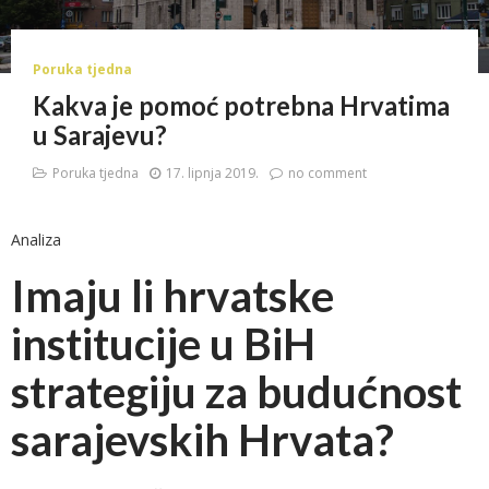
Poruka tjedna
Kakva je pomoć potrebna Hrvatima
u Sarajevu?
Poruka tjedna
17. lipnja 2019.
no comment
Analiza
Imaju li hrvatske
institucije u BiH
strategiju za budućnost
sarajevskih Hrvata?