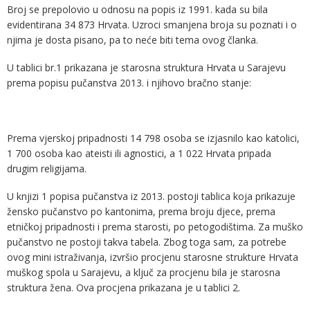
Broj se prepolovio u odnosu na popis iz 1991. kada su bila
evidentirana 34 873 Hrvata. Uzroci smanjena broja su poznati i o
njima je dosta pisano, pa to neće biti tema ovog članka.
U tablici br.1 prikazana je starosna struktura Hrvata u Sarajevu
prema popisu pučanstva 2013. i njihovo bračno stanje:
Prema vjerskoj pripadnosti 14 798 osoba se izjasnilo kao katolici,
1 700 osoba kao ateisti ili agnostici, a 1 022 Hrvata pripada
drugim religijama.
U knjizi 1 popisa pučanstva iz 2013. postoji tablica koja prikazuje
žensko pučanstvo po kantonima, prema broju djece, prema
etničkoj pripadnosti i prema starosti, po petogodištima. Za muško
pučanstvo ne postoji takva tabela. Zbog toga sam, za potrebe
ovog mini istraživanja, izvršio procjenu starosne strukture Hrvata
muškog spola u Sarajevu, a ključ za procjenu bila je starosna
struktura žena. Ova procjena prikazana je u tablici 2.