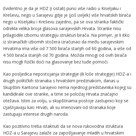
Evidentno je da je HDZ (i ostali) puno više radio u Kiseljaku i
Kreševu, nego u Sarajevu gdje je (još uvijek) više hrvatskih birača
nego u Kiseljaku i Kreševu zajedno, pa se ova stranka faktički
odrekla velika broja glasova sarajevskih Hrvata. Stranke nisu
prilagodile izbornu strategiju strukturi birača. Na primjer, je li itko
iz stranačkih izbornih stožera izračunao da među sarajevskim
Hrvatima ima više od 7 500 birača starijih od 60 godina, a više od
4 500 birača starijih od 70 godina. Možda mnogi od ovih birača
nisu mogli fizički doći na glasovanje bez tuđe pomoći.
Kao posljedica nepostojanja strategije (ili loše strategije) HDZ-a i
drugih političkih stranaka s hrvatskim predznakom, danas u
Skupštini Kantona Sarajevo nema nijednog predstavnika kojeg su
kandidirale ove stranke, a time se položaj Hrvata značajno
otežava. Istini za volju, u skupštinama postoje zastupnici koji se
izjašnjavaju kao Hrvati, ali su imenovani od stranaka koje
zastupaju interese drugih naroda.
Kao pozitivno treba istaknuti da se nova rukovodna struktura
HDZ-a u Sarajevu zalaže za zapošljavanje mladih u hrvatskim