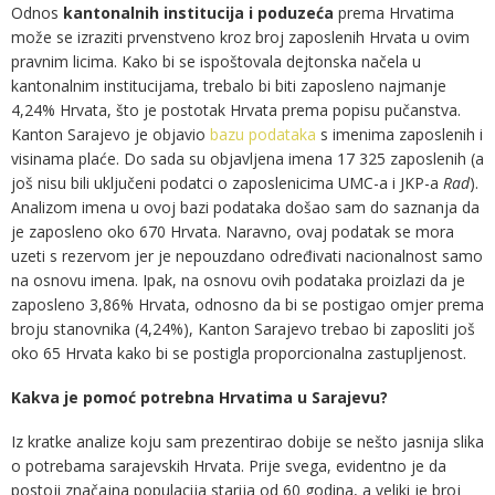
Odnos
kantonalnih institucija i poduzeća
prema Hrvatima
može se izraziti prvenstveno kroz broj zaposlenih Hrvata u ovim
pravnim licima. Kako bi se ispoštovala dejtonska načela u
kantonalnim institucijama, trebalo bi biti zaposleno najmanje
4,24% Hrvata, što je postotak Hrvata prema popisu pučanstva.
Kanton Sarajevo je objavio
bazu podataka
s imenima zaposlenih i
visinama plaće. Do sada su objavljena imena 17 325 zaposlenih (a
još nisu bili uključeni podatci o zaposlenicima UMC-a i JKP-a
Rad
).
Analizom imena u ovoj bazi podataka došao sam do saznanja da
je zaposleno oko 670 Hrvata. Naravno, ovaj podatak se mora
uzeti s rezervom jer je nepouzdano određivati nacionalnost samo
na osnovu imena. Ipak, na osnovu ovih podataka proizlazi da je
zaposleno 3,86% Hrvata, odnosno da bi se postigao omjer prema
broju stanovnika (4,24%), Kanton Sarajevo trebao bi zaposliti još
oko 65 Hrvata kako bi se postigla proporcionalna zastupljenost.
Kakva je pomoć potrebna Hrvatima u Sarajevu?
Iz kratke analize koju sam prezentirao dobije se nešto jasnija slika
o potrebama sarajevskih Hrvata. Prije svega, evidentno je da
postoji značajna populacija starija od 60 godina, a veliki je broj