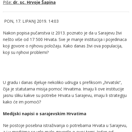
Piše:
dr. sc. Hrvoje Šapina
PON, 17. LIPANJ 2019. 14:03
Nakon popisa pučanstva iz 2013. poznato je da u Sarajevu živi
nešto više od 17 500 Hrvata. Sve je manje institucija i pojedinaca
koji govore o njihovu položaju. Kako danas živi ova populacija,
koji su njihovi problemi?
U gradu i danas djeluje nekoliko udruga s prefiksom „hrvatski“,
čija je statutarna misija pomoć Hrvatima. Imaju li ove institucije
jasnu sliku kakve su potrebe Hrvata u Sarajevu, imaju li strategiju
kako će im pomoći?
Medijski napisi o sarajevskim Hrvatima
Ne postoje posebna istraživanja o potrebama Hrvata u Sarajevu,
a i u medijima se vrlo malo govorilo o ovoj temi. Jedan od