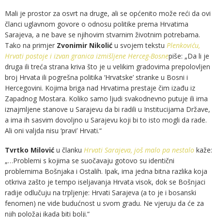
Mali je prostor za osvrt na druge, ali se općenito može reći da ovi
članci uglavnom govore o odnosu politike prema Hrvatima
Sarajeva, a ne bave se njihovim stvarnim životnim potrebama.
Tako na primjer
Zvonimir Nikolić
u svojem tekstu
Plenkoviću,
Hrvati postoje i izvan granica izmišljene Herceg-Bosne
piše: „Da li je
druga ili treća strana kriva što je u velikim gradovima prepolovljen
broj Hrvata ili pogrešna politika ‘Hrvatske’ stranke u Bosni i
Hercegovini. Kojima briga nad Hrvatima prestaje čim izađu iz
Zapadnog Mostara. Koliko samo ljudi svakodnevno putuje ili ima
iznajmljene stanove u Sarajevu da bi radili u Institucijama Države,
a ima ih sasvim dovoljno u Sarajevu koji bi to isto mogli da rade.
Ali oni valjda nisu ‘pravi’ Hrvati.“
Tvrtko
Milović
u članku
Hrvati Sarajeva, još malo pa nestalo
kaže:
„…Problemi s kojima se suočavaju gotovo su identični
problemima Bošnjaka i Ostalih. Ipak, ima jedna bitna razlika koja
otkriva zašto je tempo iseljavanja Hrvata visok, dok se Bošnjaci
radije odlučuju na trpljenje: Hrvati Sarajeva (a to je i bosanski
fenomen) ne vide budućnost u svom gradu. Ne vjeruju da će za
njih položaj ikada biti bolji.“