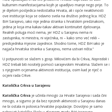
kulturnim manifestacijama kojih je upadljivo manje nego prije. To
je dijelom posljedica nedostatka Hrvata, ali i opće neaktivnosti
ove institucije koja se odavno svela na društvo jednog lica. HDZ
BiH Sarajevo, iako nije jedina stranka s hrvatskim predznakom,
jedina je koja ima kakav-takav aktivan kontinuitet djelovanja.
Realnih poluga moći nema, jer HDZ u Sarajevu nema ni
zastupnika, ni ministra, ni vijećnika, ni – kako smo već rekli –
predsjednika mjesne zajednice. Shodno tome, HDZ BiH iako je
najjača hrvatska stranka u Sarajevu, nema ustvari ništa.“
U potpunosti se slažem s gosp. Milovićem da bi Crkva,
Napredak
i
HDZ trebali biti nositelji pomoći sarajevskim Hrvatima. Slažem se i
s njegovim ocjenama aktivnosti institucija, osim kad je riječ o
ocjeni rada Crkve.
Katolička Crkva u Sarajevu
Katolička Crkva
je učinila mnogo za Hrvate Sarajeva i sada čini
mnogo, a sigurno je da bez njezinih aktivnosti u Sarajevu danas
ne bi ostala ni polovica hrvatske populacije. Dovoljno je samo
nabrojati katoličke škole u glavnom gradu BiH (osnovne,