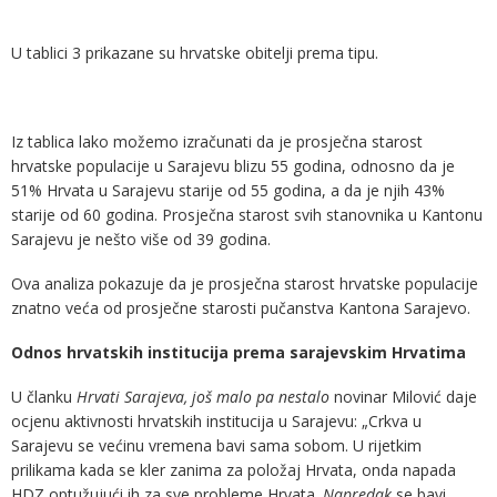
U tablici 3 prikazane su hrvatske obitelji prema tipu.
Iz tablica lako možemo izračunati da je prosječna starost
hrvatske populacije u Sarajevu blizu 55 godina, odnosno da je
51% Hrvata u Sarajevu starije od 55 godina, a da je njih 43%
starije od 60 godina. Prosječna starost svih stanovnika u Kantonu
Sarajevu je nešto više od 39 godina.
Ova analiza pokazuje da je prosječna starost hrvatske populacije
znatno veća od prosječne starosti pučanstva Kantona Sarajevo.
Odnos hrvatskih institucija prema sarajevskim Hrvatima
U članku
Hrvati Sarajeva, još malo pa nestalo
novinar Milović daje
ocjenu aktivnosti hrvatskih institucija u Sarajevu: „Crkva u
Sarajevu se većinu vremena bavi sama sobom. U rijetkim
prilikama kada se kler zanima za položaj Hrvata, onda napada
HDZ optužujući ih za sve probleme Hrvata.
Napredak
se bavi