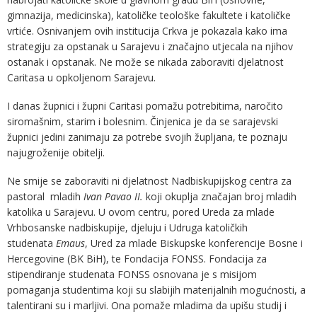
gimnazija, medicinska), katoličke teološke fakultete i katoličke
vrtiće. Osnivanjem ovih institucija Crkva je pokazala kako ima
strategiju za opstanak u Sarajevu i značajno utjecala na njihov
ostanak i opstanak. Ne može se nikada zaboraviti djelatnost
Caritasa u opkoljenom Sarajevu.
I danas župnici i župni Caritasi pomažu potrebitima, naročito
siromašnim, starim i bolesnim. Činjenica je da se sarajevski
župnici jedini zanimaju za potrebe svojih župljana, te poznaju
najugroženije obitelji.
Ne smije se zaboraviti ni djelatnost Nadbiskupijskog centra za
pastoral mladih
Ivan Pavao II.
koji okuplja značajan broj mladih
katolika u Sarajevu. U ovom centru, pored Ureda za mlade
Vrhbosanske nadbiskupije, djeluju i Udruga katoličkih
studenata
Emaus
, Ured za mlade Biskupske konferencije Bosne i
Hercegovine (BK BiH), te Fondacija FONSS. Fondacija za
stipendiranje studenata FONSS osnovana je s misijom
pomaganja studentima koji su slabijih materijalnih mogućnosti, a
talentirani su i marljivi. Ona pomaže mladima da upišu studij i