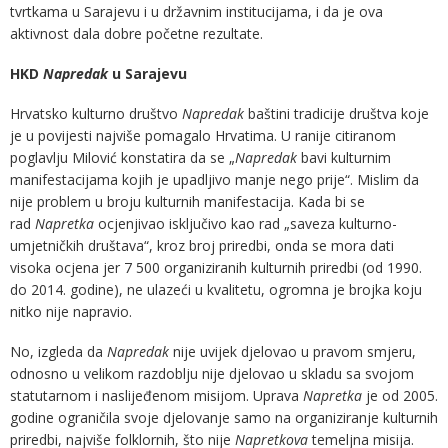
tvrtkama u Sarajevu i u državnim institucijama, i da je ova
aktivnost dala dobre početne rezultate.
HKD
Napredak
u Sarajevu
Hrvatsko kulturno društvo
Napredak
baštini tradicije društva koje
je u povijesti najviše pomagalo Hrvatima. U ranije citiranom
poglavlju Milović konstatira da se „
Napredak
bavi kulturnim
manifestacijama kojih je upadljivo manje nego prije“. Mislim da
nije problem u broju kulturnih manifestacija. Kada bi se
rad
Napretka
ocjenjivao isključivo kao rad „saveza kulturno-
umjetničkih društava“, kroz broj priredbi, onda se mora dati
visoka ocjena jer 7 500 organiziranih kulturnih priredbi (od 1990.
do 2014. godine), ne ulazeći u kvalitetu, ogromna je brojka koju
nitko nije napravio.
No, izgleda da
Napredak
nije uvijek djelovao u pravom smjeru,
odnosno u velikom razdoblju nije djelovao u skladu sa svojom
statutarnom i naslijeđenom misijom. Uprava
Napretka
je od 2005.
godine ograničila svoje djelovanje samo na organiziranje kulturnih
priredbi, najviše folklornih, što nije
Napretkova
temeljna misija.