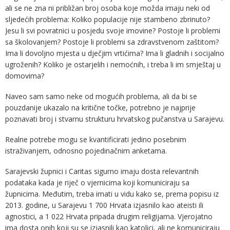
ali se ne zna ni približan broj osoba koje možda imaju neki od
sljedećih problema: Koliko populacije nije stambeno zbrinuto?
Jesu li svi povratnici u posjedu svoje imovine? Postoje li problemi
sa školovanjem? Postoje li problemi sa zdravstvenom zaštitom?
Ima li dovoljno mjesta u dječjim vrtićima? Ima li gladnih i socijalno
ugroženih? Koliko je ostarjelih i nemoćnih, i treba li im smještaj u
domovima?
Naveo sam samo neke od mogućih problema, ali da bi se
pouzdanije ukazalo na kritične točke, potrebno je najprije
poznavati broj i stvarnu strukturu hrvatskog pučanstva u Sarajevu.
Realne potrebe mogu se kvantificirati jedino posebnim
istraživanjem, odnosno pojedinačnim anketama.
Sarajevski župnici i Caritas sigurno imaju dosta relevantnih
podataka kada je riječ o vjernicima koji komuniciraju sa
župnicima. Međutim, treba imati u vidu kako se, prema popisu iz
2013. godine, u Sarajevu 1 700 Hrvata izjasnilo kao ateisti ili
agnostici, a 1 022 Hrvata pripada drugim religijama. Vjerojatno
ima dosta onih koji su se izjasnili kao katolici, ali ne komuniciraju