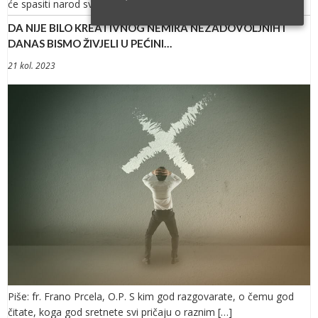
će spasiti narod svoj od grijeha njegovih.“ Kako […]
DA NIJE BILO KREATIVNOG NEMIRA NEZADOVOLJNIH I
DANAS BISMO ŽIVJELI U PEĆINI…
21 kol. 2023
Piše: fr. Frano Prcela, O.P. S kim god razgovarate, o čemu god
čitate, koga god sretnete svi pričaju o raznim […]