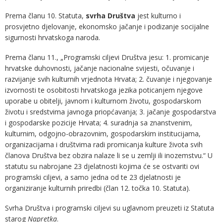
Prema članu 10. Statuta,
svrha Društva
jest kulturno i
prosvjetno djelovanje, ekonomsko jačanje i podizanje socijalne
sigurnosti hrvatskoga naroda.
Prema članu 11., „Programski ciljevi Društva jesu: 1. promicanje
hrvatske duhovnosti, jačanje nacionalne svijesti, očuvanje i
razvijanje svih kulturnih vrjednota Hrvata; 2. čuvanje i njegovanje
izvornosti te osobitosti hrvatskoga jezika poticanjem njegove
uporabe u obitelji, javnom i kulturnom životu, gospodarskom
životu i sredstvima javnoga priopćavanja; 3. jačanje gospodarstva
i gospodarske pozicije Hrvata; 4. suradnja sa znanstvenim,
kulturnim, odgojno-obrazovnim, gospodarskim institucijama,
organizacijama i društvima radi promicanja kulture života svih
članova Društva bez obzira nalaze li se u zemlji ili inozemstvu.“ U
statutu su nabrojane 23 djelatnosti kojima će se ostvariti ovi
programski ciljevi, a samo jedna od te 23 djelatnosti je
organiziranje kulturnih priredbi (član 12. točka 10. Statuta).
Svrha Društva i programski ciljevi su uglavnom preuzeti iz Statuta
starog
Napretka
.