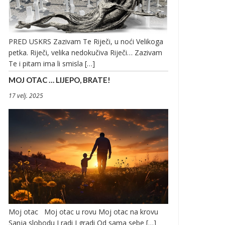
PRED USKRS Zazivam Te Riječi, u noći Velikoga
petka. Riječi, velika nedokučiva Riječi… Zazivam
Te i pitam ima li smisla […]
MOJ OTAC … LIJEPO, BRATE!
17 velj. 2025
Moj otac Moj otac u rovu Moj otac na krovu
Sanja slobodu I radi I gradi Od sama sebe […]