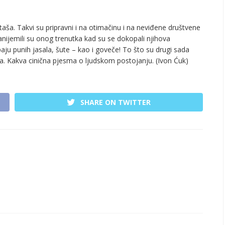
taša. Takvi su pripravni i na otimačinu i na neviđene društvene
zanijemili su onog trenutka kad su se dokopali njihova
aju punih jasala, šute – kao i goveče! To što su drugi sada
ja. Kakva cinična pjesma o ljudskom postojanju. (Ivon Ćuk)
SHARE ON TWITTER