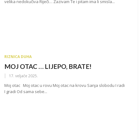
velika nedokučiva Riječi… Zazivam Te i pitam ima li smisla...
RIZNICA DUHA
MOJ OTAC … LIJEPO, BRATE!
17. veljače 2025.
Moj otac Moj otac u rovu Moj otac na krovu Sanja slobodu I radi
I gradi Od sama sebe...