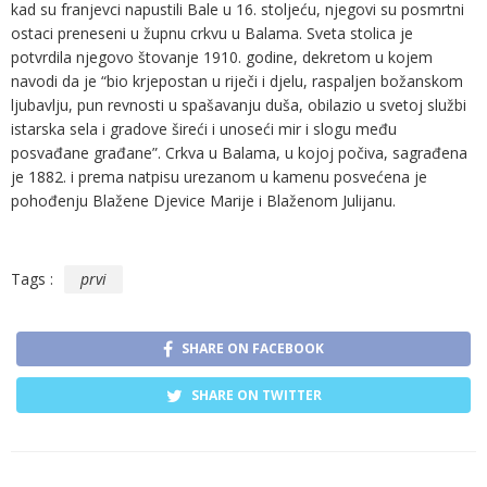
kad su franjevci napustili Bale u 16. stoljeću, njegovi su posmrtni
ostaci preneseni u župnu crkvu u Balama. Sveta stolica je
potvrdila njegovo štovanje 1910. godine, dekretom u kojem
navodi da je “bio krjepostan u riječi i djelu, raspaljen božanskom
ljubavlju, pun revnosti u spašavanju duša, obilazio u svetoj službi
istarska sela i gradove šireći i unoseći mir i slogu među
posvađane građane”. Crkva u Balama, u kojoj počiva, sagrađena
je 1882. i prema natpisu urezanom u kamenu posvećena je
pohođenju Blažene Djevice Marije i Blaženom Julijanu.
Tags :
prvi
SHARE ON FACEBOOK
SHARE ON TWITTER