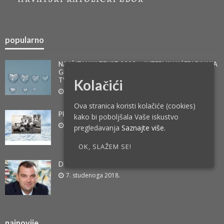
popularno
NAJČITANIJI TEKST 2023. – INTERVJU KĆERI BILLYJA
GRAHAMA – KONAČNO ISTINA NA NACIONALNOJ
TV
Kolačići
1. veljače 2024.
Ova stranica koristi kolačiće (cookies)
PRIČA IZ ŽIVOTA – DR. FRA TOMISLAV PERVAN
kako bi poboljšala Vaše iskustvo
14. svibnja 2019.
pregledavanja
Saznajte više.
OK, SLAŽEM SE!
DR. SC. MARIO ŠILJEG – VJERA I EKOLOGIJA
7. studenoga 2018.
najnovije