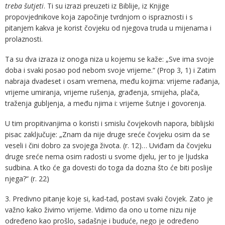
treba šutjeti
. Ti su izrazi preuzeti iz Biblije, iz Knjige
propovjednikove koja započinje tvrdnjom o ispraznosti i s
pitanjem kakva je korist čovjeku od njegova truda u mijenama i
prolaznosti.
Ta su dva izraza iz onoga niza u kojemu se kaže: „Sve ima svoje
doba i svaki posao pod nebom svoje vrijeme.“ (Prop 3, 1) i Zatim
nabraja dvadeset i osam vremena, među kojima: vrijeme rađanja,
vrijeme umiranja, vrijeme rušenja, građenja, smijeha, plača,
traženja gubljenja, a među njima i: vrijeme šutnje i govorenja.
U tim propitivanjima o koristi i smislu čovjekovih napora, biblijski
pisac zaključuje: „Znam da nije druge sreće čovjeku osim da se
veseli i čini dobro za svojega života. (r. 12)… Uviđam da čovjeku
druge sreće nema osim radosti u svome djelu, jer to je ljudska
sudbina. A tko će ga dovesti do toga da dozna što će biti poslije
njega?“ (r. 22)
3. Predivno pitanje koje si, kad-tad, postavi svaki čovjek. Zato je
važno kako živimo vrijeme. Vidimo da ono u tome nizu nije
određeno kao prošlo, sadašnje i buduće, nego je određeno