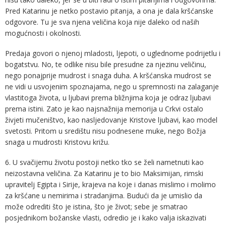
Pred Katarinu je netko postavio pitanja, a ona je dala kršćanske
odgovore. Tu je sva njena veličina koja nije daleko od naših
mogućnosti i okolnosti.
Predaja govori o njenoj mladosti, ljepoti, o uglednome podrijetlu i
bogatstvu. No, te odlike nisu bile presudne za njezinu veličinu,
nego ponajprije mudrost i snaga duha. A kršćanska mudrost se
ne vidi u usvojenim spoznajama, nego u spremnosti na zalaganje
vlastitoga života, u ljubavi prema bližnjima koja je odraz ljubavi
prema istini. Zato je kao najsnažnija memorija u Crkvi ostalo
živjeti mučeništvo, kao nasljedovanje Kristove ljubavi, kao model
svetosti. Pritom u središtu nisu podnesene muke, nego Božja
snaga u mudrosti Kristovu križu.
6. U svačijemu životu postoji netko tko se želi nametnuti kao
neizostavna veličina. Za Katarinu je to bio Maksimijan, rimski
upravitelj Egipta i Sirije, krajeva na koje i danas mislimo i molimo
za kršćane u nemirima i stradanjima. Budući da je umislio da
može odrediti što je istina, što je život; sebe je smatrao
posjednikom božanske vlasti, odredio je i kako valja iskazivati