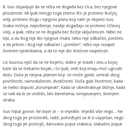
8. Isus objavljuje da se ništa ne događa bez Oca, bez njegove
prisutnosti. Mi ljudi mnogo toga činimo što je protivno Božjoj
volji, protivno Bogu i njegovu planu koji nam je objavio Isus.
Svaka mržnja, nepoštenje, nasilje događaju se protivno Očevoj
volji, a ipak, ništa se ne događa bez Božje uključenosti. Nitko ne
trpi, a da Bog nije dio njegove muke; nitko nije odbačen, ponižen,
a da pritom i Bog nije odbačen i „ponižen“; nitko nije razapet
životnim tjeskobama, a da to nije dio Kristove raspetosti.
Uz Isusovu riječ da se ne bojimo, dobro je staviti i onu u kojoj
kaže da se trebamo bojati, i to ljudi, onih koji imaju moć ugroziti
dušu. Duša je ranjiva; plamen koji se može gasiti, umirati zbog
površnosti, ravnodušnosti, dvoličnosti. Duša gubi životnost, kada
se netko dopusti „korumpirati“; kada se obeshrabruje bližnje, kada
se radi da bi se uništilo, bilo klevetama, ismijavanjem, širenjem
straha.
Isus triput govori:
Ne bojte se
– vi vrijedite. Vrijediš više nego… Ne
zbog toga jer proizvodiš, radiš, potvrđuješ se ili si uspješan, nego
zbog toga jer postojiš, darovano poput vrabaca, slabašno poput