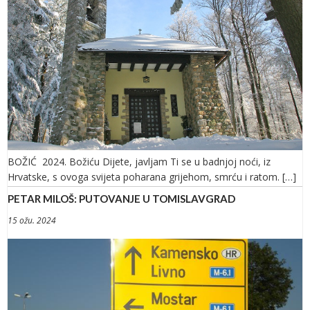
BOŽIĆ 2024. Božiću Dijete, javljam Ti se u badnjoj noći, iz
Hrvatske, s ovoga svijeta poharana grijehom, smrću i ratom. […]
PETAR MILOŠ: PUTOVANJE U TOMISLAVGRAD
15 ožu. 2024