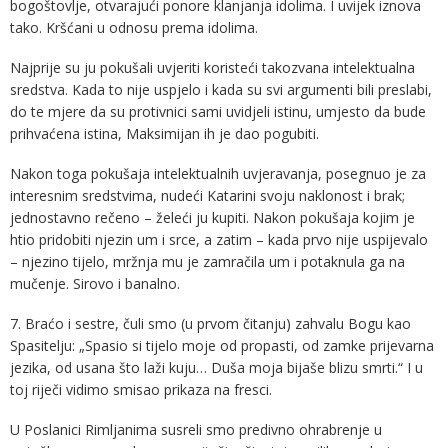
bogoštovlje, otvarajući ponore klanjanja idolima. I uvijek iznova
tako. Kršćani u odnosu prema idolima.
Najprije su ju pokušali uvjeriti koristeći takozvana intelektualna
sredstva. Kada to nije uspjelo i kada su svi argumenti bili preslabi,
do te mjere da su protivnici sami uvidjeli istinu, umjesto da bude
prihvaćena istina, Maksimijan ih je dao pogubiti.
Nakon toga pokušaja intelektualnih uvjeravanja, posegnuo je za
interesnim sredstvima, nudeći Katarini svoju naklonost i brak;
jednostavno rečeno – želeći ju kupiti. Nakon pokušaja kojim je
htio pridobiti njezin um i srce, a zatim – kada prvo nije uspijevalo
– njezino tijelo, mržnja mu je zamračila um i potaknula ga na
mučenje. Sirovo i banalno.
7. Braćo i sestre, čuli smo (u prvom čitanju) zahvalu Bogu kao
Spasitelju: „Spasio si tijelo moje od propasti, od zamke prijevarna
jezika, od usana što laži kuju… Duša moja bijaše blizu smrti.“ I u
toj riječi vidimo smisao prikaza na fresci.
U Poslanici Rimljanima susreli smo predivno ohrabrenje u