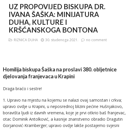
UZ PROPOVIJED BISKUPA DR.
IVANA ŠAŠKA: MINIJATURA
DUHA, KULTURE I
KRŠĆANSKOGA BONTONA
RIZNICA DUHA
30. studenoga 2021.
no comment
Homilija biskupa Šaška na proslavi 380. obljetnice
djelovanja franjevaca u Krapini
Draga braćo i sestre!
1. Upravo na mjestu na kojemu se nalazi ovaj samostan i crkva;
upravo ovdje u Krapini, u neposrednoj blizini pećine Hušnjakovo,
boravišta ljudi iz davnih vremena, koje je prvi otkrio baš franjevac,
otac Dominik Antolković, a kasnije znanstveno obradio Dragutin
Gorjanović-Kramberger; upravo ovdje lakše postajemo svjesni