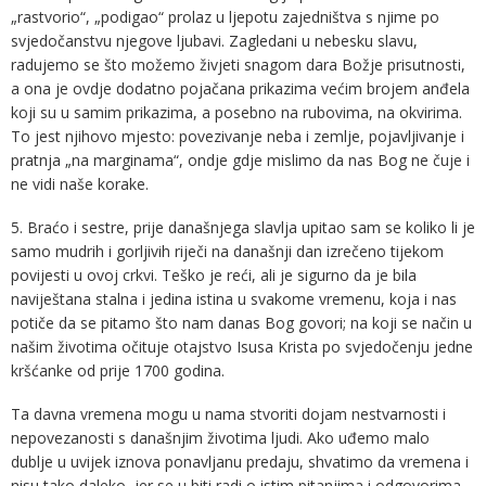
„rastvorio“, „podigao“ prolaz u ljepotu zajedništva s njime po
svjedočanstvu njegove ljubavi. Zagledani u nebesku slavu,
radujemo se što možemo živjeti snagom dara Božje prisutnosti,
a ona je ovdje dodatno pojačana prikazima većim brojem anđela
koji su u samim prikazima, a posebno na rubovima, na okvirima.
To jest njihovo mjesto: povezivanje neba i zemlje, pojavljivanje i
pratnja „na marginama“, ondje gdje mislimo da nas Bog ne čuje i
ne vidi naše korake.
5. Braćo i sestre, prije današnjega slavlja upitao sam se koliko li je
samo mudrih i gorljivih riječi na današnji dan izrečeno tijekom
povijesti u ovoj crkvi. Teško je reći, ali je sigurno da je bila
naviještana stalna i jedina istina u svakome vremenu, koja i nas
potiče da se pitamo što nam danas Bog govori; na koji se način u
našim životima očituje otajstvo Isusa Krista po svjedočenju jedne
kršćanke od prije 1700 godina.
Ta davna vremena mogu u nama stvoriti dojam nestvarnosti i
nepovezanosti s današnjim životima ljudi. Ako uđemo malo
dublje u uvijek iznova ponavljanu predaju, shvatimo da vremena i
nisu tako daleko, jer se u biti radi o istim pitanjima i odgovorima.