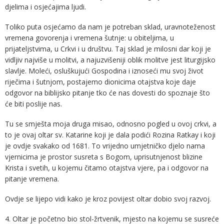
djelima i osjećajima ljudi.
Toliko puta osjećamo da nam je potreban sklad, uravnoteženost
vremena govorenja i vremena šutnje: u obiteljima, u
prijateljstvima, u Crkvi i u društvu. Taj sklad je milosni dar koji je
vidljiv najviše u molitvi, a najuzvišeniji oblik molitve jest liturgijsko
slavlje. Moleći, osluškujući Gospodina i iznoseći mu svoj život
riječima i šutnjom, postajemo dionicima otajstva koje daje
odgovor na biblijsko pitanje tko će nas dovesti do spoznaje što
će biti poslije nas.
Tu se smješta moja druga misao, odnosno pogled u ovoj crkvi, a
to je ovaj oltar sv. Katarine koji je dala podići Rozina Ratkay i koji
je ovdje svakako od 1681. To vrijedno umjetničko djelo nama
vjernicima je prostor susreta s Bogom, uprisutnjenost blizine
Krista i svetih, u kojemu čitamo otajstva vjere, pa i odgovor na
pitanje vremena.
Ovdje se lijepo vidi kako je kroz povijest oltar dobio svoj razvoj.
4. Oltar je početno bio stol-žrtvenik, mjesto na kojemu se susreće