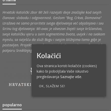
Hrvatski katolički zbor MI želi razvijati dvije značajke kod svojih
članova: slobodu i odgovornost. Geslom “Bog, Crkva, Domovina”
izražava ne samo prioritete svoga djelovanja već objašnjava i svu
širinu tog djelovanja: MI-ovac je obvezan živjeti svoje kršćanstvo,
svoje katoličku vjeru u svim segmentima života, uvijek i na svakom
mjestu, sa sviješću da služi Bogu i svojim bližnjima tamo gdje je
postavljen. Projekt “Umrežena Hrvatska” provodi se uz financijsku
potporu Središnjeg državnog ureda za Hrvate izvan Hrvatske.
Kolačići
Ova stranica koristi kolačiće (cookies)
kako bi poboljšala Vaše iskustvo
pregledavanja
Saznajte više.
OK, SLAŽEM SE!
popularno