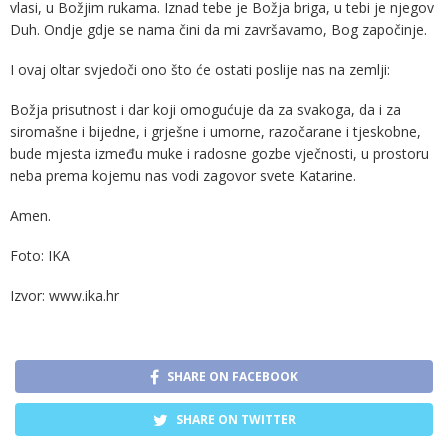
vlasi, u Božjim rukama. Iznad tebe je Božja briga, u tebi je njegov
Duh. Ondje gdje se nama čini da mi završavamo, Bog započinje.
I ovaj oltar svjedoči ono što će ostati poslije nas na zemlji:
Božja prisutnost i dar koji omogućuje da za svakoga, da i za
siromašne i bijedne, i grješne i umorne, razočarane i tjeskobne,
bude mjesta između muke i radosne gozbe vječnosti, u prostoru
neba prema kojemu nas vodi zagovor svete Katarine.
Amen.
Foto: IKA
Izvor: www.ika.hr
SHARE ON FACEBOOK
SHARE ON TWITTER