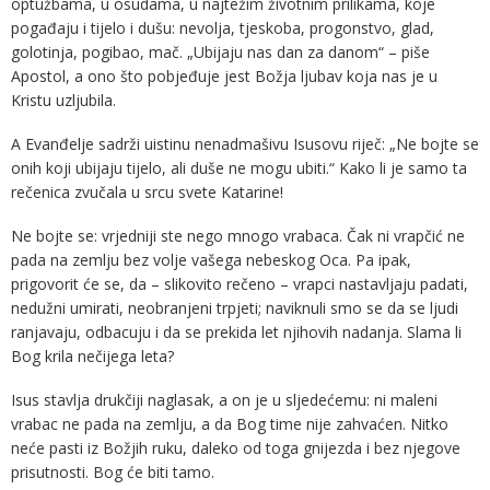
optužbama, u osudama, u najtežim životnim prilikama, koje
pogađaju i tijelo i dušu: nevolja, tjeskoba, progonstvo, glad,
golotinja, pogibao, mač. „Ubijaju nas dan za danom“ – piše
Apostol, a ono što pobjeđuje jest Božja ljubav koja nas je u
Kristu uzljubila.
A Evanđelje sadrži uistinu nenadmašivu Isusovu riječ: „Ne bojte se
onih koji ubijaju tijelo, ali duše ne mogu ubiti.“ Kako li je samo ta
rečenica zvučala u srcu svete Katarine!
Ne bojte se: vrjedniji ste nego mnogo vrabaca. Čak ni vrapčić ne
pada na zemlju bez volje vašega nebeskog Oca. Pa ipak,
prigovorit će se, da – slikovito rečeno – vrapci nastavljaju padati,
nedužni umirati, neobranjeni trpjeti; naviknuli smo se da se ljudi
ranjavaju, odbacuju i da se prekida let njihovih nadanja. Slama li
Bog krila nečijega leta?
Isus stavlja drukčiji naglasak, a on je u sljedećemu: ni maleni
vrabac ne pada na zemlju, a da Bog time nije zahvaćen. Nitko
neće pasti iz Božjih ruku, daleko od toga gnijezda i bez njegove
prisutnosti. Bog će biti tamo.