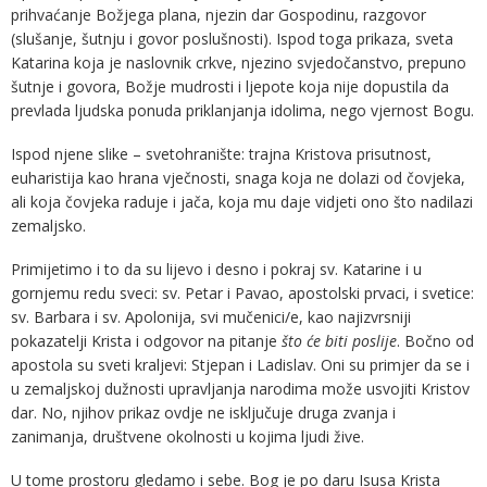
prihvaćanje Božjega plana, njezin dar Gospodinu, razgovor
(slušanje, šutnju i govor poslušnosti). Ispod toga prikaza, sveta
Katarina koja je naslovnik crkve, njezino svjedočanstvo, prepuno
šutnje i govora, Božje mudrosti i ljepote koja nije dopustila da
prevlada ljudska ponuda priklanjanja idolima, nego vjernost Bogu.
Ispod njene slike – svetohranište: trajna Kristova prisutnost,
euharistija kao hrana vječnosti, snaga koja ne dolazi od čovjeka,
ali koja čovjeka raduje i jača, koja mu daje vidjeti ono što nadilazi
zemaljsko.
Primijetimo i to da su lijevo i desno i pokraj sv. Katarine i u
gornjemu redu sveci: sv. Petar i Pavao, apostolski prvaci, i svetice:
sv. Barbara i sv. Apolonija, svi mučenici/e, kao najizvrsniji
pokazatelji Krista i odgovor na pitanje
što će biti poslije
. Bočno od
apostola su sveti kraljevi: Stjepan i Ladislav. Oni su primjer da se i
u zemaljskoj dužnosti upravljanja narodima može usvojiti Kristov
dar. No, njihov prikaz ovdje ne isključuje druga zvanja i
zanimanja, društvene okolnosti u kojima ljudi žive.
U tome prostoru gledamo i sebe. Bog je po daru Isusa Krista