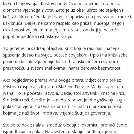
blizina blagovanja i Kristov prinos Ocu po kojemu smo postali
dionicima vječnoga života. Zato je uz oltar ubrzo bio stavljen i
križ, ali tako urešen da je izvanjski upućivao na povezanost muke i
uskrsnuća. Dakle, ne samo raspelo kao prikaz mučenja, nego i
ukrašenost vrijednim materijalima, s Kristom koji je na križu
poput pobjednika i istinskoga kralja.
To je temeljni sadržaj otajstva: Krist koji je radi nas i našega
spasenja došao na svijet, postao čovjekom, trpio i na križu sebe
prinio da bi ljubavlju pobijedio smrt, a uskrsnućem i svojom
prisutnošću u svetim znakovima i nama darovao besmrtnost.
Ako pogledamo prema vrhu ovoga oltara, vidjet ćemo prikaz
Kristova raspeća, s likovima Blažene Djevice Marije i apostola
Ivana. To je početak razvoja. Dakle, stol-žrtvenik i Krist na križu.
Što želim reći. Sve što je između zapravo je obogaćivanje toga
polazišta, vjera izražena na umjetnički način u prikazima pred
kojima je naš život i molitva, vrijeme šutnje i govorenja.
Što se to dakle nalazi između? Gledajući okomicu, pronaći ćemo
ispod Raspeća prikaz Naviještenja: Mariju i anđela, njezino