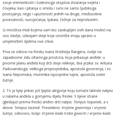
svoje vremenitosti i čudesnoga otajstva stvaranja svijeta i
čovjeka, kao i pitanja o smislu i svrsi ne samo ljudskoga
postojanja, nego i upućenosti jednih na druge, međusobne
povezanosti, suosjećanja, ljubavi, čežnje za neprolaznim.
Iz mnoštva misli kojima sam bio zaokupljen ovih dana misleći na
ovo slavlje, izdvajam dvije koje izvorište imaju upravo u
umjetničkim djelima ove crkve.
Prva se odnosi na fresku Ivana Krstitelja Rangera, ovdje na
zapadnome zidu oltarnoga prostora, koja prikazuje anđele: u
prvome planu anđela koji drži dvije relikvije, dva jezika: sv. Antuna
Padovanskoga, velikoga propovjednika, apostola govorenja, i sv.
Ivana Nepomuka, mučenika ispovjedne tajne, apostola svete
šutnje.
2. To je lijep prikaz još ljepše alegorije koju tumače latinski natpisi
u rukama anđela u gornjemu dijelu freske. S lijeve strane
(gledajući prema freski) anđeo drži natpis:
Tempus loquendi
, a s
desne:
Tempus tacendi
. Prevedeno:
Vrijeme govorenja i vrijeme
šutnje
, odnosno, bolje:
Vrijeme kada treba govoriti i vrijeme kada