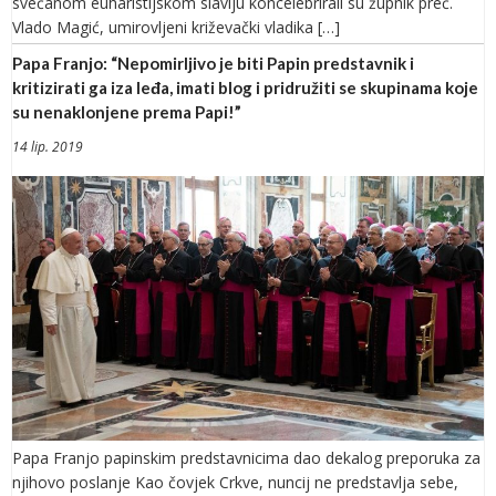
svečanom euharistijskom slavlju koncelebrirali su župnik preč.
Vlado Magić, umirovljeni križevački vladika […]
Papa Franjo: “Nepomirljivo je biti Papin predstavnik i
kritizirati ga iza leđa, imati blog i pridružiti se skupinama koje
su nenaklonjene prema Papi!”
14 lip. 2019
Papa Franjo papinskim predstavnicima dao dekalog preporuka za
njihovo poslanje Kao čovjek Crkve, nuncij ne predstavlja sebe,