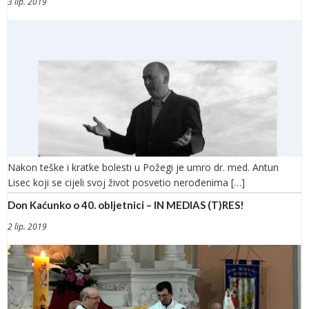
3 lip. 2019
Nakon teške i kratke bolesti u Požegi je umro dr. med. Antun
Lisec koji se cijeli svoj život posvetio nerođenima […]
Don Kaćunko o 40. obljetnici – IN MEDIAS (T)RES!
2 lip. 2019