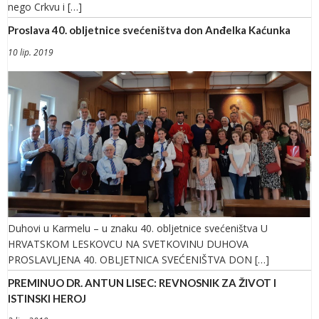
nego Crkvu i […]
Proslava 40. obljetnice svećeništva don Anđelka Kaćunka
10 lip. 2019
Duhovi u Karmelu – u znaku 40. obljetnice svećeništva U
HRVATSKOM LESKOVCU NA SVETKOVINU DUHOVA
PROSLAVLJENA 40. OBLJETNICA SVEĆENIŠTVA DON […]
PREMINUO DR. ANTUN LISEC: REVNOSNIK ZA ŽIVOT I
ISTINSKI HEROJ