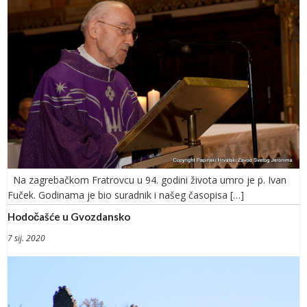
Na zagrebačkom Fratrovcu u 94. godini života umro je p. Ivan
Fuček. Godinama je bio suradnik i našeg časopisa […]
Hodočašće u Gvozdansko
7 sij. 2020