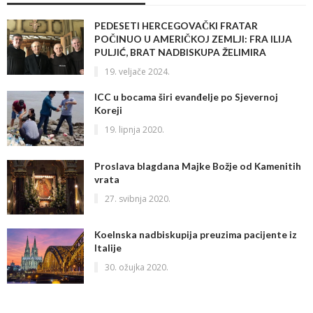
PEDESETI HERCEGOVAČKI FRATAR
POČINUO U AMERIČKOJ ZEMLJI: FRA ILIJA
PULJIĆ, BRAT NADBISKUPA ŽELIMIRA
19. veljače 2024.
ICC u bocama širi evanđelje po Sjevernoj
Koreji
19. lipnja 2020.
Proslava blagdana Majke Božje od Kamenitih
vrata
27. svibnja 2020.
Koelnska nadbiskupija preuzima pacijente iz
Italije
30. ožujka 2020.