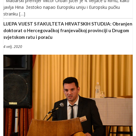
Mađarski premijer Viktor Orban jučer je 4. veljače u Rimu, kako
javlja Hina žestoko napao Europsku uniju i Europsku pučku
stranku […]
LIJEPA VIJEST S FAKULTETA HRVATSKIH STUDIJA: Obranjen
doktorat o Hercegovačkoj franjevačkoj provinciji u Drugom
svjetskom ratu i poraću
4 velj. 2020