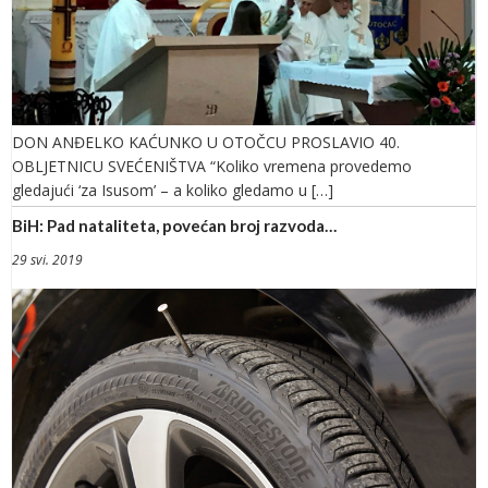
DON ANĐELKO KAĆUNKO U OTOČCU PROSLAVIO 40.
OBLJETNICU SVEĆENIŠTVA “Koliko vremena provedemo
gledajući ‘za Isusom’ – a koliko gledamo u […]
BiH: Pad nataliteta, povećan broj razvoda…
29 svi. 2019