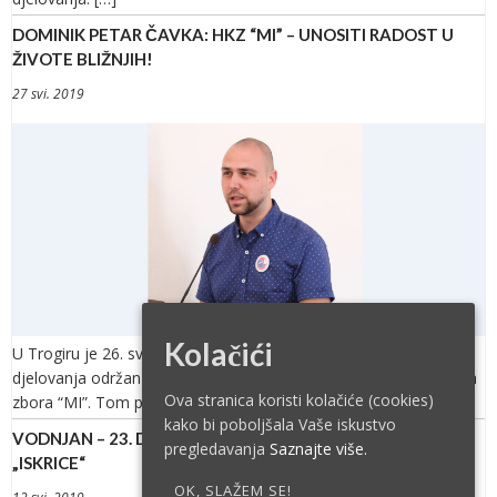
DOMINIK PETAR ČAVKA: HKZ “MI” – UNOSITI RADOST U
ŽIVOTE BLIŽNJIH!
27 svi. 2019
Kolačići
U Trogiru je 26. svibnja 2019. povodom četvrte obljetnice
djelovanja održan sabor Zajednice mladih Hrvatskog katoličkoga
Ova stranica koristi kolačiće (cookies)
zbora “MI”. Tom prigodom […]
kako bi poboljšala Vaše iskustvo
VODNJAN – 23. DJEČJI FESTIVAL DUHOVNE GLAZBE
pregledavanja
Saznajte više.
„ISKRICE“
OK, SLAŽEM SE!