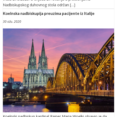
Nadbiskupskog duhovnog stola održan […]
Koelnska nadbiskupija preuzima pacijente iz Italije
30 ožu. 2020
Koelnski nadbiskup kardinal Rainer Maria Woelki objavio je da