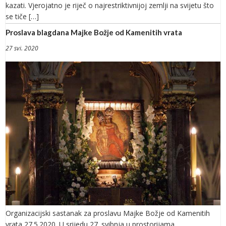
kazati. Vjerojatno je riječ o najrestriktivnijoj zemlji na svijetu što
se tiče […]
Proslava blagdana Majke Božje od Kamenitih vrata
27 svi. 2020
Organizacijski sastanak za proslavu Majke Božje od Kamenitih
vrata 27.5.2020. U srijedu 27. svibnja u prostorijama