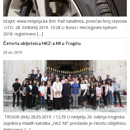
čitajte: www.nedjelja.ba BiH: Pad nataliteta, povećan broj razvoda
UTO, 28. SVIBANJ 2019. 10:28 U Bosni i Hercegovini tijekom
2018. registrirano […]
Četvrta obljetnica HKZ-a MI u Trogiru
28 svi. 2019
TROGIR (IKA) 28.05.2019. / 12:39 U nedjelju 26. svibnja trogirska
zajednica mladih katolika „HKZ MI“ proslavila je četvrtu obljetnicu
djelovanja. […]