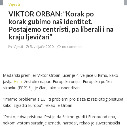
Vijesti
VIKTOR ORBAN: “Korak po
korak gubimo naš identitet.
Postajemo centristi, pa liberali i na
kraju ljevičari”
Vijesti
5. veljače 2020.
no comment
Mađarski premijer Viktor Orban jučer je 4. veljače u Rimu, kako
javlja
Hina
žestoko napao Europsku uniju i Europsku pučku
stranku (EPP) čiji je član, iako suspendiran.
“Imamo problema s EU i ti problemi proizlaze iz različitog pristupa
kako izgraditi Europu”, rekao je Orban
“Postoje dva pristupa. Prvi je da želimo graditi Europu od dna,
nekom vrstom suradnje između naroda”, rekao je suverenistički