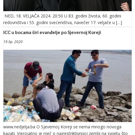
NED, 18. VELJAČA 2024. 20:50 U 83. godini života, 60. godini
redovništva i 55. godini svećeništva, navečer 17. veljače u […]
ICC u bocama širi evanđelje po Sjevernoj Koreji
19 lip. 2020
www.nedjelja.ba O Sjevernoj Koreji se nema mnogo novoga
kazati. Vjerojatno je riječ o najrestriktivnijoj zemlji na svijetu što