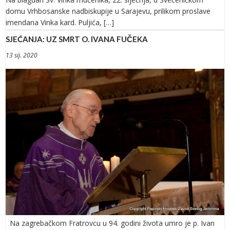
domu Vrhbosanske nadbiskupije u Sarajevu, prilikom proslave
imendana Vinka kard. Puljića, […]
SJEĆANJA: UZ SMRT O. IVANA FUČEKA
13 sij. 2020
Na zagrebačkom Fratrovcu u 94. godini života umro je p. Ivan