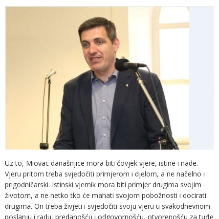
Uz to, Miovac današnjice mora biti čovjek vjere, istine i nade.
Vjeru pritom treba svjedočiti primjerom i djelom, a ne načelno i
prigodničarski. Istinski vjernik mora biti primjer drugima svojim
životom, a ne netko tko će mahati svojom pobožnosti i docirati
drugima. On treba živjeti i svjedočiti svoju vjeru u svakodnevnom
poslanju i radu, predanošću i odgovornošću, otvorenošću za tuđe