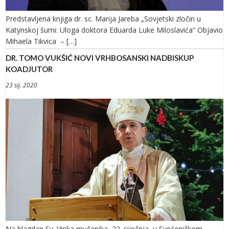
Predstavljena knjiga dr. sc. Marija Jareba „Sovjetski zločin u
Katynskoj šumi: Uloga doktora Eduarda Luke Miloslavića“ Objavio
Mihaela Tikvica – […]
DR. TOMO VUKŠIĆ NOVI VRHBOSANSKI NADBISKUP
KOADJUTOR
23 sij. 2020
Na blagdan Sv. Vinka mučenika, 22. siječnja, u Svećeničkom