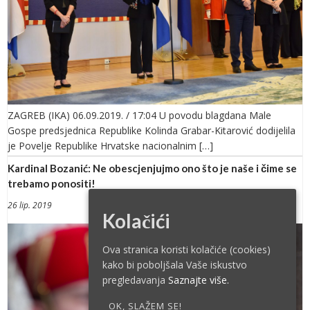
ZAGREB (IKA) 06.09.2019. / 17:04 U povodu blagdana Male
Gospe predsjednica Republike Kolinda Grabar-Kitarović dodijelila
je Povelje Republike Hrvatske nacionalnim […]
Kardinal Bozanić: Ne obescjenjujmo ono što je naše i čime se
trebamo ponositi!
26 lip. 2019
Kolačići
Ova stranica koristi kolačiće (cookies)
kako bi poboljšala Vaše iskustvo
pregledavanja
Saznajte više.
OK, SLAŽEM SE!