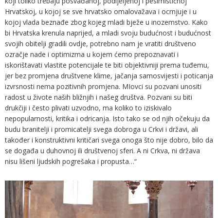
koji toliko trebaju posvađanoj, podijeljenoj i pesimističnoj
Hrvatskoj, u kojoj se sve hrvatsko omalovažava i ocrnjuje i u
kojoj vlada beznađe zbog kojeg mladi bježe u inozemstvo. Kako
bi Hrvatska krenula naprijed, a mladi svoju budućnost i budućnost
svojih obitelji gradili ovdje, potrebno nam je vratiti društveno
ozračje nade i optimizma u kojem ćemo prepoznavati i
iskorištavati vlastite potencijale te biti objektivniji prema tuđemu,
jer bez promjena društvene klime, jačanja samosvijesti i poticanja
izvrsnosti nema pozitivnih promjena. MIovci su pozvani unositi
radost u živote naših bližnjih i našeg društva. Pozvani su biti
drukčiji i često plivati uzvodno, ma koliko to iziskivalo
nepopularnosti, kritika i odricanja. Isto tako se od njih očekuju da
budu branitelji i promicatelji svega dobroga u Crkvi i državi, ali
također i konstruktivni kritičari svega onoga što nije dobro, bilo da
se događa u duhovnoj ili društvenoj sferi. A ni Crkva, ni država
nisu lišeni ljudskih pogrešaka i propusta…“