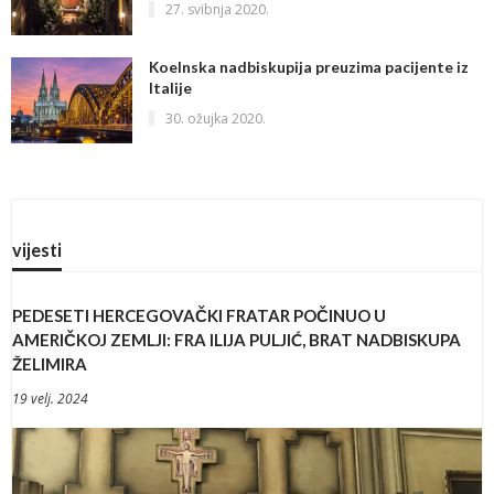
27. svibnja 2020.
Koelnska nadbiskupija preuzima pacijente iz
Italije
30. ožujka 2020.
vijesti
PEDESETI HERCEGOVAČKI FRATAR POČINUO U
AMERIČKOJ ZEMLJI: FRA ILIJA PULJIĆ, BRAT NADBISKUPA
ŽELIMIRA
19 velj. 2024