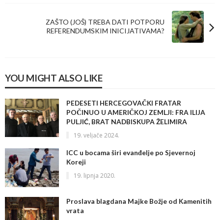
ZAŠTO (JOŠ) TREBA DATI POTPORU
REFERENDUMSKIM INICIJATIVAMA?
YOU MIGHT ALSO LIKE
PEDESETI HERCEGOVAČKI FRATAR
POČINUO U AMERIČKOJ ZEMLJI: FRA ILIJA
PULJIĆ, BRAT NADBISKUPA ŽELIMIRA
19. veljače 2024.
ICC u bocama širi evanđelje po Sjevernoj
Koreji
19. lipnja 2020.
Proslava blagdana Majke Božje od Kamenitih
vrata