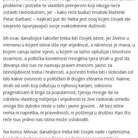
probleme i potrebe te vlastitim primjerom koji nikoga neće
ostaviti ravnodušnim, jer – kako reče budući hrvatski blaženik
Petar Barbarić – najkraći put do Neba jest onaj kojim čovjek ide
savjesno ispunjavajući svoje svakodnevne dužnosti.
MI-ovac današnjice također treba biti čovjek istine, jer živimo u
vremenu u kojem istina više nije vrijednost, a iskrenost je mana, u
kojem caruju lažne vijesti, u kojem se lažno optužuje i krivotvori
stvarnost, a politička korektnost mnogima tjera strah u gost da
zbivanja oko nas ne nazivaju pravim imenom. Jasno za
istinoljubivost treba i hrabrosti, a počesto treba biti i slobodan od
bilo kakve ovisnosti o političkim ili drugim sferama moći. Naime,
strah od onih koji odlučuju o njihovoj karijeri, odnosno
pragmatizam ili briga za popularnost, tjeraju mnoge da se
odreknu vlastitog mišljenja i vrijednosti te žive raskorak između
onoga što duboko misle u sebi i javno govore… Ali bez istine
nema ni napretka, ni pravednosti, ni poštenja u društvu. Kao što
reče Isus jedino nas istina može osloboditi.
Na koncu MIovac današnjice treba biti čovjek nade i optimizma,