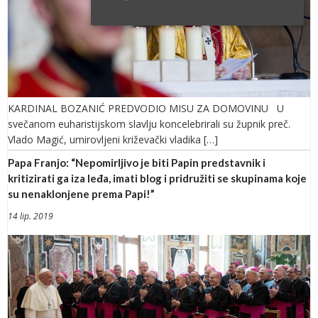
KARDINAL BOZANIĆ PREDVODIO MISU ZA DOMOVINU U
svečanom euharistijskom slavlju koncelebrirali su župnik preč.
Vlado Magić, umirovljeni križevački vladika […]
Papa Franjo: “Nepomirljivo je biti Papin predstavnik i
kritizirati ga iza leđa, imati blog i pridružiti se skupinama koje
su nenaklonjene prema Papi!”
14 lip. 2019