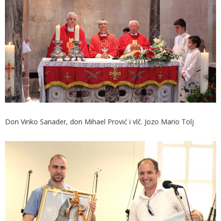
Don Vinko Sanader, don Mihael Prović i vlč. Jozo Mario Tolj