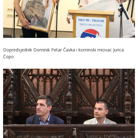
Dopredsjednik Dominik Petar Čavka i kominski miovac Jurica
Ćopo