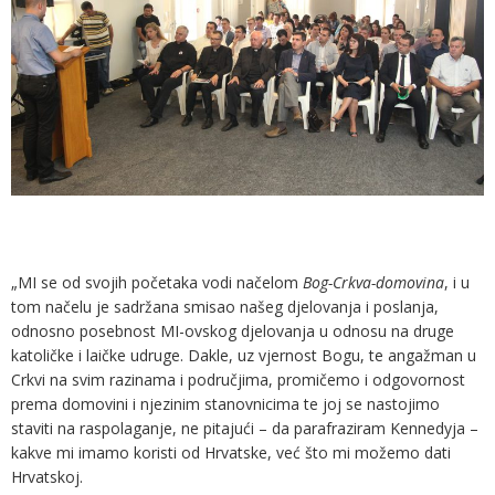
„MI se od svojih početaka vodi načelom
Bog-Crkva-domovina
, i u
tom načelu je sadržana smisao našeg djelovanja i poslanja,
odnosno posebnost MI-ovskog djelovanja u odnosu na druge
katoličke i laičke udruge. Dakle, uz vjernost Bogu, te angažman u
Crkvi na svim razinama i područjima, promičemo i odgovornost
prema domovini i njezinim stanovnicima te joj se nastojimo
staviti na raspolaganje, ne pitajući – da parafraziram Kennedyja –
kakve mi imamo koristi od Hrvatske, već što mi možemo dati
Hrvatskoj.