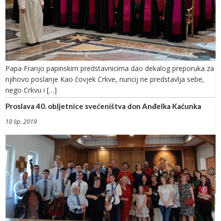
Papa Franjo papinskim predstavnicima dao dekalog preporuka za
njihovo poslanje Kao čovjek Crkve, nuncij ne predstavlja sebe,
nego Crkvu i […]
Proslava 40. obljetnice svećeništva don Anđelka Kaćunka
10 lip. 2019