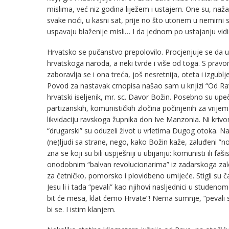
mislima, već niz godina liježem i ustajem. One su, naža
svake noći, u kasni sat, prije no što utonem u nemirni
uspavaju blaženije misli… I da jednom po ustajanju vid
Hrvatsko se pučanstvo prepolovilo. Procjenjuje se da 
hrvatskoga naroda, a neki tvrde i više od toga. S pravom
zaboravlja se i ona treća, još nesretnija, oteta i izgub
Povod za nastavak crnopisa našao sam u knjizi “Od Ra
hrvatski iseljenik, mr. sc. Davor Božin. Posebno su upečatl
partizanskih, komunističkih zločina počinjenih za vrije
likvidaciju ravskoga župnika don Ive Manzonia. Ni kri
“drugarski” su oduzeli život u vrletima Dugog otoka. Nažalo
(ne)ljudi sa strane, nego, kako Božin kaže, zaluđeni ”no
zna se koji su bili uspješniji u ubijanju: komunisti ili 
onodobnim “balvan revolucionarima” iz zadarskoga zale
za četničko, pomorsko i plovidbeno umijeće. Stigli su
Jesu li i tada “pevali” kao njihovi nasljednici u stude
bit će mesa, klat ćemo Hrvate”! Nema sumnje, “pevali s
bi se. I istim klanjem.