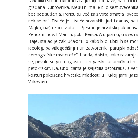
Nekoliko stotina kilometara južnije od Rave, na otočiću 
građana Dubrovnika. Među njima je bilo šest svećenika.
bez bez suđenja. Pericu su već za života smatrali sve
nek se ori”. Tisuće je i tisuće hrvatskih ljudi i danas, 
Majko, naša zoro zlata…” Pjesme je hrvatski puk prihvat
Perica njihov. I Marijin: puk i Perica. A u pismu, u svez
Baje, stajao je zaključak: “Bilo kako bilo, ubiti ih se m
ideolog, pa višegodišnji Titin zatvorenik i partijski odbač
demografske ravnoteže”. I onda, doista, kako razumjet
se, pevalo se gromoglasno, drugarski i udarnički u tim 
petokraka”. Da. Ubojicama je svijetlila petokraka, a veći
kosturi pokošene hrvatske mladosti: u Hudoj jami, Jaz
Vukovaru…