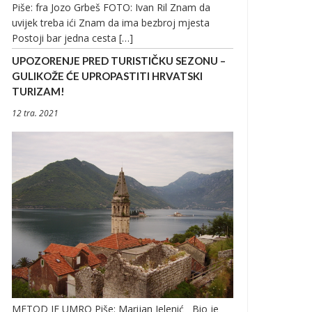
Piše: fra Jozo Grbeš FOTO: Ivan Ril Znam da
uvijek treba ići Znam da ima bezbroj mjesta
Postoji bar jedna cesta […]
UPOZORENJE PRED TURISTIČKU SEZONU –
GULIKOŽE ĆE UPROPASTITI HRVATSKI
TURIZAM!
12 tra. 2021
METOD JE UMRO Piše: Marijan Jelenić Bio je