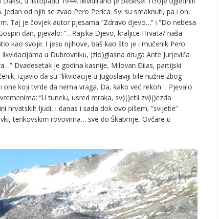
Daksi, u listopadu 1944. likvidirano je pedeset i troje uglednih
 Jedan od njih se zvao Pero Perica. Svi su smaknuti, pa i on,
cem. Taj je čovjek autor pjesama “Zdravo djevo…” i “Do nebesa
na Gospin dan, pjevalo: “…Rajska Djevo, kraljice Hrvata/ naša
io kao svoje. I jesu njihove, baš kao što je i mučenik Pero
i s likvidacijama u Dubrovniku, (zlo)glasna druga Ante Jurjevića
ora…” Dvadesetak je godina kasnije, Milovan Đilas, partijski
enik, izjavio da su “likvidacije u Jugoslaviji bile nužne zbog
i one koji tvrde da nema vraga. Da, kako već rekoh… Pjevalo
vremenima: “U tunelu, usred mraka, sv(ij)etli zv(ij)ezda
ni hrvatskih ljudi, i danas i sada dok ovo pišem, ”svijetle”
ovki, tenkovskim rovovima… sve do Škabrnje, Ovčare u