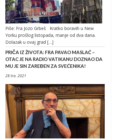
Piše: Fra Jozo Grbeš Kratko boravih u New
Yorku prošlog listopada, manje od dva dana.
Dolazak u ovaj grad […]
PRIČA IZ ŽIVOTA: FRA PAVAO MASLAĆ –
OTAC JE NA RADIO VATIKANU DOZNAO DA
MU JE SIN ZAREĐEN ZA SVEĆENIKA!
28 tra. 2021