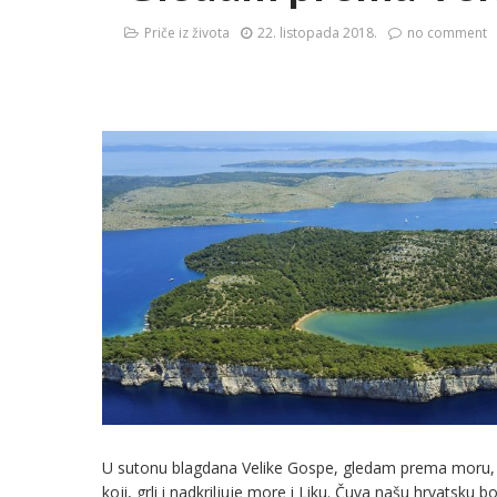
Priče iz života
22. listopada 2018.
no comment
U sutonu blagdana Velike Gospe, gledam prema moru, u 
koji, grli i nadkriljuje more i Liku. Čuva našu hrvatsku 