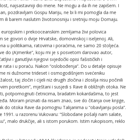
lost, najsastavniji dio mene. Ne mogu a da ih ne zapišem. I
 san, pozdravljam Gospu Mariju, ne bi li mi pomogla da me
im ili barem naslutim životonosniju i sretniju moju Domaju.
u europskim i prekooceanskim zemljama živi polovica
 se govori o dvije Hrvatske, domovinskoj i iseljenoj. Ali,
ljena u politikama, ratovima i poraćima, ne samo 20 stoljeća.
ve do (A)merike”, koju mi je s posvetom darovao autor,
jivi i ganutljivi njegovi svjedočki opisi fašističkih i
me rata i u poraću. Nakon “oslobođenja”. Do u detalje opisuje
vome ni dužnome trideset i osmogodišnjem svećeniku
st, taj zločin i cijeli niz drugih zločina i zlosilja nisu počinili
vim poretkom”, mještani i susjedi s Rave ili obližnjih otoka. Ne
fašisti, potpomognuti četnicima, bradatim kokardašima, to jest
đa. Moram priznati da nisam znao, sve do čitanja ove knjige,
 čak do otoka Rave da pomognu Talijanima u “obavljanju posla”.
nome 1991. u razorenu Vukovaru: “Slobodane pošalji nam salate,
u”, malo drukčije, ali s istom porukom. Istim rukopisom, reklo