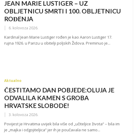
JEAN MARIE LUSTIGER – UZ
OBLJETNICU SMRTI I 100. OBLJETNICU
ROĐENJA
6. kolovoza 2026.
Kardinal Jean Marie Lustiger rođen je kao Aaron Lustiger 17.
rujna 1926. u Parizu u obitelji poljskih Židova. Preminuo je...
Aktualno
ČESTITAMO DAN POBJEDE:OLUJA JE
ODVALILA KAMEN S GROBA
HRVATSKE SLOBODE!
3. kolovoza 2026.
Povijest je Hrvatima uvijek bila više od „učiteljice života“ – bila im
je „majka i odgojiteljica“ jer ih je poučavala ne samo...