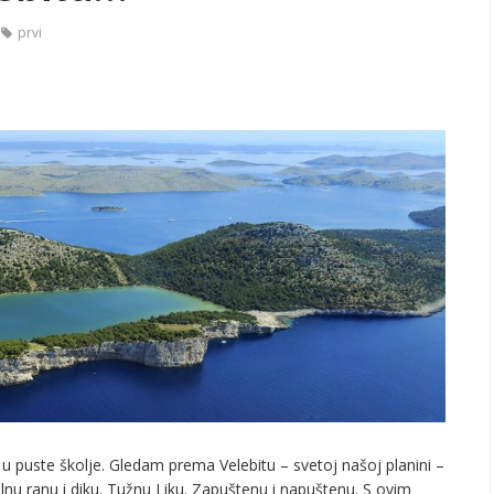
prvi
puste školje. Gledam prema Velebitu – svetoj našoj planini –
bolnu ranu i diku. Tužnu Liku. Zapuštenu i napuštenu. S ovim