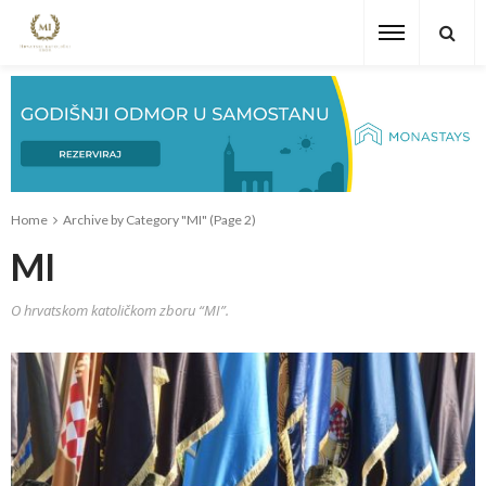
Home
Archive by Category "MI"
(Page 2)
MI
O hrvatskom katoličkom zboru “MI”.