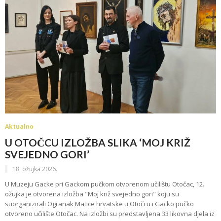
Aktualno
U OTOČCU IZLOŽBA SLIKA ‘MOJ KRIŽ
SVEJEDNO GORI’
18. ožujka 2026.
U Muzeju Gacke pri Gackom pučkom otvorenom učilištu Otočac, 12.
ožujka je otvorena izložba "Moj križ svejedno gori" koju su
suorganizirali Ogranak Matice hrvatske u Otočcu i Gacko pučko
otvoreno učilište Otočac. Na izložbi su predstavljena 33 likovna djela iz