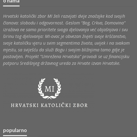
o nama
Hrvatski katolički zbor MI želi razvijati dvije značajke kod svojih
članova: slobodu i odgovornost. Geslom “Bog, Crkva, Domovina”
izražava ne samo prioritete svoga djelovanja već objašnjava i svu
širinu tog djelovanja: MI-ovac je obvezan živjeti svoje kršćanstvo,
svoje katoličku vjeru u svim segmentima života, uvijek i na svakom
mjestu, sa sviješću da služi Bogu i svojim bližnjima tamo gdje je
postavljen. Projekt “Umrežena Hrvatska” provodi se uz financijsku
potporu Središnjeg državnog ureda za Hrvate izvan Hrvatske.
popularno