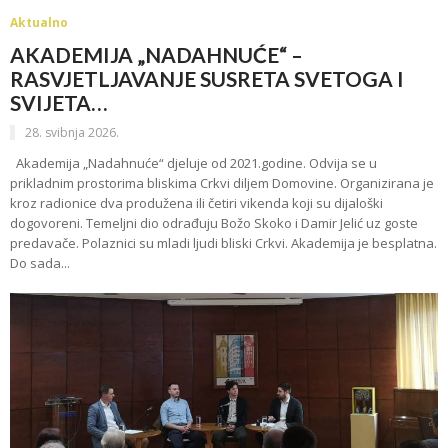
Aktualno
AKADEMIJA „NADAHNUĆE“ –
RASVJETLJAVANJE SUSRETA SVETOGA I
SVIJETA…
28. svibnja 2026.
Akademija „Nadahnuće“ djeluje od 2021.godine. Odvija se u
prikladnim prostorima bliskima Crkvi diljem Domovine. Organizirana je
kroz radionice dva produžena ili četiri vikenda koji su dijaloški
dogovoreni. Temeljni dio odrađuju Božo Skoko i Damir Jelić uz goste
predavače. Polaznici su mladi ljudi bliski Crkvi. Akademija je besplatna.
Do sada...