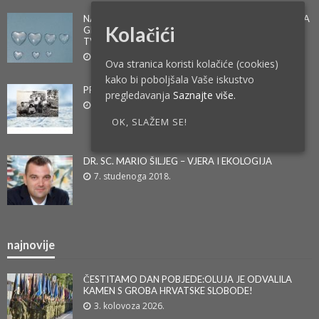
NAJČITANIJI TEKST 2023. – INTERVJU KĆERI BILLYJA
Kolačići
GRAHAMA – KONAČNO ISTINA NA NACIONALNOJ
TV
1. veljače 2024.
Ova stranica koristi kolačiće (cookies)
kako bi poboljšala Vaše iskustvo
PRIČA IZ ŽIVOTA – DR. FRA TOMISLAV PERVAN
pregledavanja
Saznajte više.
14. svibnja 2019.
OK, SLAŽEM SE!
DR. SC. MARIO ŠILJEG – VJERA I EKOLOGIJA
7. studenoga 2018.
najnovije
ČESTITAMO DAN POBJEDE:OLUJA JE ODVALILA
KAMEN S GROBA HRVATSKE SLOBODE!
3. kolovoza 2026.