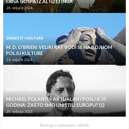
CRNA GOSPA IZ ALTÖTTINGA
28. veljače 2024.
ZNANOST I KULTURA
M. D. O’BRIEN: VELIKI RAT VODI SE NA BOJNOM
POLJU KULTURE
24. veljače 2024.
ZNANOST I KULTURA
MICHAEL POLANYI – AKTUALAN I POSLIJE 55
GODINA: ZAŠTO SMO UNIŠTILI EUROPU? (1)
25. svibnja 2023.
Noćenje u samostanu - MONA