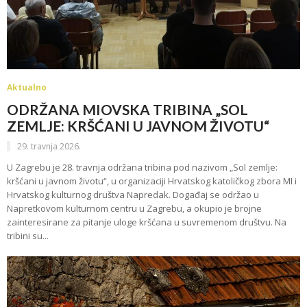
Aktualno
ODRŽANA MIOVSKA TRIBINA „SOL
ZEMLJE: KRŠĆANI U JAVNOM ŽIVOTU“
29. travnja 2026.
U Zagrebu je 28. travnja održana tribina pod nazivom „Sol zemlje:
kršćani u javnom životu“, u organizaciji Hrvatskog katoličkog zbora MI i
Hrvatskog kulturnog društva Napredak. Događaj se održao u
Napretkovom kulturnom centru u Zagrebu, a okupio je brojne
zainteresirane za pitanje uloge kršćana u suvremenom društvu. Na
tribini su...