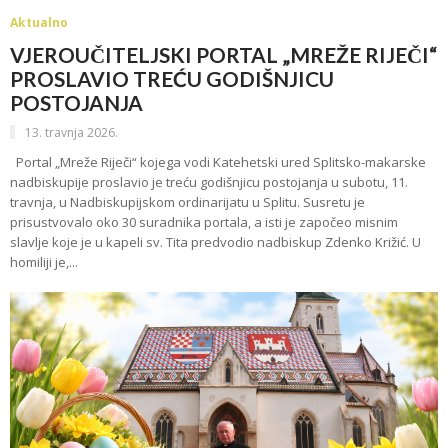
Aktualno
VJEROUČITELJSKI PORTAL „MREŽE RIJEČI“
PROSLAVIO TREĆU GODIŠNJICU
POSTOJANJA
13. travnja 2026.
Portal „Mreže Riječi“ kojega vodi Katehetski ured Splitsko-makarske
nadbiskupije proslavio je treću godišnjicu postojanja u subotu, 11.
travnja, u Nadbiskupijskom ordinarijatu u Splitu. Susretu je
prisustvovalo oko 30 suradnika portala, a isti je započeo misnim
slavlje koje je u kapeli sv. Tita predvodio nadbiskup Zdenko Križić. U
homiliji je,...