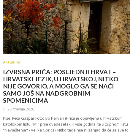
Aktualno
IZVRSNA PRIČA: POSLJEDNJI HRVAT –
HRVATSKI JEZIK, U HRVATSKOJ, NITKO
NIJE GOVORIO, A MOGLO GA SE NAĆI
SAMO JOŠ NA NADGROBNIM
SPOMENICIMA
28. travnja 2026.
Piše: Ivica Gašpar Foto: Ivo Pervan (Priča je objavljena u hrvatskom
katoličkom listu "MI" prije dvadesetak ili više godina, te u župnom listu
"Navještenje" - Velika Gorica) .Nitko tada nije ni sanjao da će se sve to,