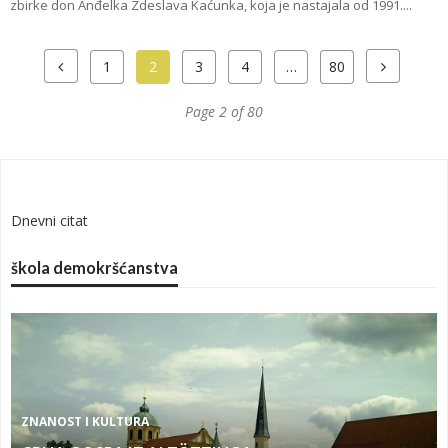
zbirke don Anđelka Zdeslava Kaćunka, koja je nastajala od 1991....
1
2
3
4
…
80
Page 2 of 80
Dnevni citat
škola demokršćanstva
ZNANOST I KULTURA