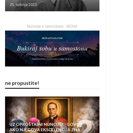
25. svibnja 2023.
Noćenje u samostanu - MONA
ne propustite!
UZ OPROŠTAJNI NUNCIJSKI GOVOR –
AKO NJEGOVA EKSCELENCIJA ZNA