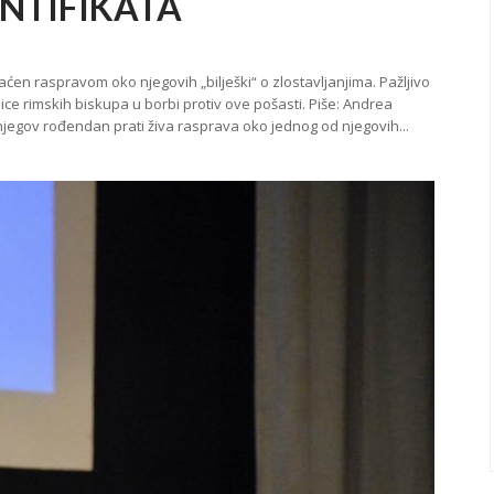
ONTIFIKATA
en raspravom oko njegovih „bilješki“ o zlostavljanjima. Pažljivo
ice rimskih biskupa u borbi protiv ove pošasti. Piše: Andrea
njegov rođendan prati živa rasprava oko jednog od njegovih...