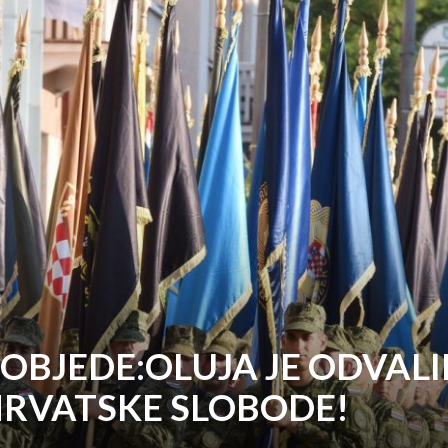
OBJEDE:OLUJA JE ODVALI
HRVATSKE SLOBODE!