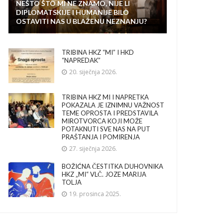
NEŠTO ŠTO MI NE ZNAMO, NIJE LI
DIPLOMATSKIJE I HUMANIJE BILO
OSTAVITI NAS U BLAŽENU NEZNANJU?
TRIBINA HKZ “MI” I HKD
“NAPREDAK”
20. siječnja 2026.
TRIBINA HKZ MI I NAPRETKA
POKAZALA JE IZNIMNU VAŽNOST
TEME OPROSTA I PREDSTAVILA
MIROTVORCA KOJI MOŽE
POTAKNUTI SVE NAS NA PUT
PRAŠTANJA I POMIRENJA
27. siječnja 2026.
BOŽIĆNA ČESTITKA DUHOVNIKA
HKZ „MI“ VLČ. JOZE MARIJA
TOLJA
19. prosinca 2025.