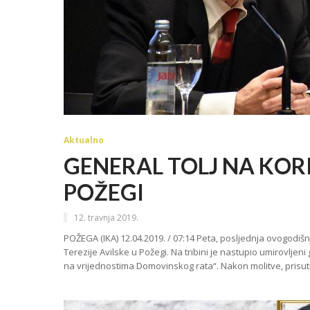
Aktualno
GENERAL TOLJ NA KORI
POŽEGI
12. travnja 2019.
POŽEGA (IKA) 12.04.2019. / 07:14 Peta, posljednja ovogodišn
Terezije Avilske u Požegi. Na tribini je nastupio umirovljen
na vrijednostima Domovinskog rata“. Nakon molitve, prisut