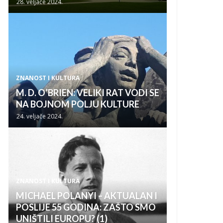
28. veljače 2024.
ZNANOST I KULTURA
M. D. O’BRIEN: VELIKI RAT VODI SE
NA BOJNOM POLJU KULTURE
24. veljače 2024.
ZNANOST I KULTURA
MICHAEL POLANYI – AKTUALAN I
POSLIJE 55 GODINA: ZAŠTO SMO
UNIŠTILI EUROPU? (1)