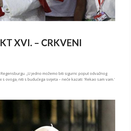
T XVI. – CRKVENI
 u Regensburgu. „U jedno možemo biti sigurni: poput odvažnog
ni s ovoga, niti s budućega svijeta – neće kazati: 'Rekao sam vam.'