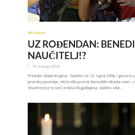
Aktualno
UZ ROĐENDAN: BENEDIK
NAUČITELJ!?
16. travnja 2019.
Priredio: Mate Krajina Sjetimo se 12. rujna 2006. i govora
proroka Jeremije, niti krotki prorok Benedikt nikada nam – 
Stvarnost je to već izrekla događajima, daleko više...