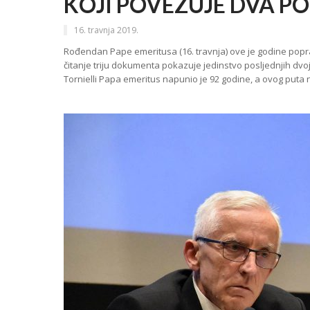
KOJI POVEZUJE DVA P
16. travnja 2019.
Rođendan Pape emeritusa (16. travnja) ove je godine poprać
čitanje triju dokumenta pokazuje jedinstvo posljednjih dvoj
Tornielli Papa emeritus napunio je 92 godine, a ovog puta 