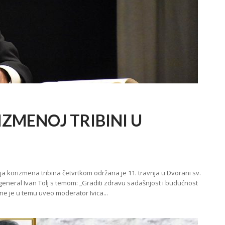
ZMENOJ TRIBINI U
ja korizmena tribina četvrtkom održana je 11. travnja u Dvorani sv.
i general Ivan Tolj s temom: „Graditi zdravu sadašnjost i budućnost
ne je u temu uveo moderator Ivica...