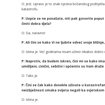
O: Jest. Upravo je to znak njezina božanskog podrijetla.
katastrofu.
P: Uopće se ne ponašate, niti pak govorite poput kr
činiti dobra djela?
O: Da, naravno!
P: Ali čini se kako Vi ne ljubite odveć svoje bližnje,
O: Istina je. Već godinama nisam učinio nikakvo dobro d
P: Naprotiv, da budem iskren, čini mi se kako im
umišljeni, cinični, sebični i općenito su Vam draž
O: Tako je.
P: Čini se čak kako donekle uživate u katastrofa
neizbježnosti smaka svijeta negoli ka svjetskom m
O: Istina je.