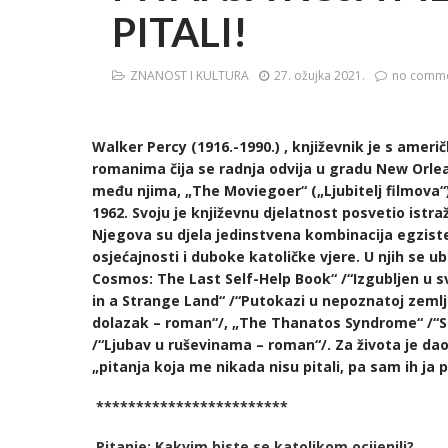
PITALI!
ZNANOST I KULTURA
27. ožujka 2021.
no comm
Walker Percy (1916.-1990.) , književnik je s ameri
romanima čija se radnja odvija u gradu New Orleans
među njima, „The Moviegoer“ („Ljubitelj filmova“
1962. Svoju je književnu djelatnost posvetio ist
Njegova su djela jedinstvena kombinacija egzisten
osjećajnosti i duboke katoličke vjere. U njih se 
Cosmos: The Last Self-Help Book“ /“Izgubljen u 
in a Strange Land“ /“Putokazi u nepoznatoj zemlj
dolazak – roman“/, „The Thanatos Syndrome“ /“Si
/“Ljubav u ruševinama – roman“/. Za života je da
„pitanja koja me nikada nisu pitali, pa sam ih ja 
************************
Pitanje: Kakvim biste se katolikom ocijenili?