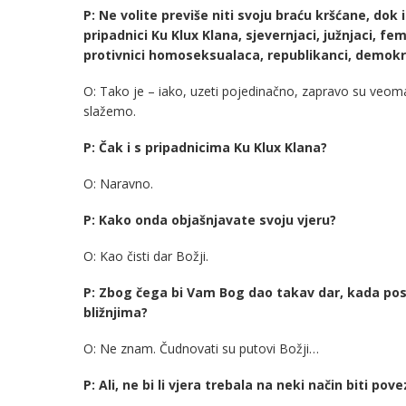
P: Ne volite previše niti svoju braću kršćane, dok
pripadnici Ku Klux Klana, sjevernjaci, južnjaci, f
protivnici homoseksualaca, republikanci, demokrati,
O: Tako je – iako, uzeti pojedinačno, zapravo su veoma 
slažemo.
P: Čak i s pripadnicima Ku Klux Klana?
O: Naravno.
P: Kako onda objašnjavate svoju vjeru?
O: Kao čisti dar Božji.
P: Zbog čega bi Vam Bog dao takav dar, kada posto
bližnjima?
O: Ne znam. Čudnovati su putovi Božji…
P: Ali, ne bi li vjera trebala na neki način biti po