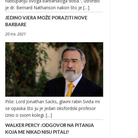
nastupanju ovoga barbarskoga doba.“, ustvrdio
je dr. Bernard Nathanson nakon što je […]
JEDINO VJERA MOŽE PORAZITI NOVE
BARBARE
20 tra. 2021
Piše: Lord Jonathan Sacks, glavni rabin Sviđa mi
se opaska što ju je jedan oksfordski profesor
iznio o svom kolegi. […]
WALKER PERCY :ODGOVOR NA PITANJA
KOJA ME NIKAD NISU PITALI!