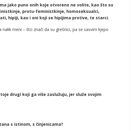
 ima jako puno onih koje otvoreno ne volite, kao što su
eministkinje, protu-feministkinje, homoseksualci,
 hipiji, kao i oni koji se hipijima protive, te starci.
nalik meni – što znači da su grešnici, pa se sasvim lijepo
je drugi koji ga više zaslužuju, jer služe svojim
vezana s istinom, s činjenicama?