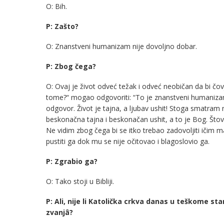
O: Bih.
P: Zašto?
O: Znanstveni humanizam nije dovoljno dobar.
P: Zbog čega?
O: Ovaj je život odveć težak i odveć neobičan da bi čov
tome?“ mogao odgovoriti: “To je znanstveni humanizam.
odgovor. Život je tajna, a ljubav ushit! Stoga smatram 
beskonačna tajna i beskonačan ushit, a to je Bog. Štov
Ne vidim zbog čega bi se itko trebao zadovoljiti ičim m
pustiti ga dok mu se nije očitovao i blagoslovio ga.
P: Zgrabio ga?
O: Tako stoji u Bibliji.
P: Ali, nije li Katolička crkva danas u teškome sta
zvanjâ?