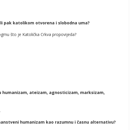
ili pak katolikom otvorena i slobodna uma?
 dogmu što je Katolička Crkva propovijeda?
aju humanizam, ateizam, agnosticizam, marksizam,
.
 – znanstveni humanizam kao razumnu i časnu alternativu?