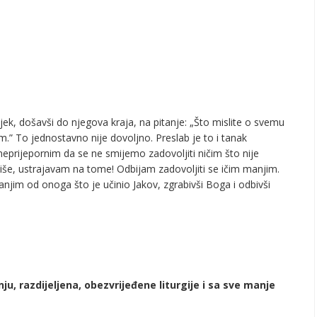
jek, došavši do njegova kraja, na pitanje: „Što mislite o svemu
” To jednostavno nije dovoljno. Preslab je to i tanak
neprijepornim da se ne smijemo zadovoljiti ničim što nije
iše, ustrajavam na tome! Odbijam zadovoljiti se ičim manjim.
anjim od onoga što je učinio Jakov, zgrabivši Boga i odbivši
nju, razdijeljena, obezvrijeđene liturgije i sa sve manje