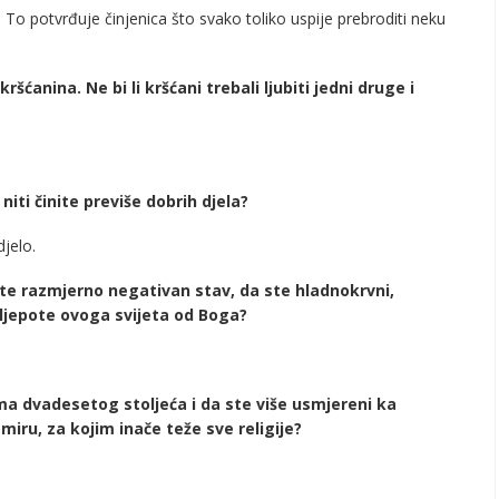
 To potvrđuje činjenica što svako toliko uspije prebroditi neku
šćanina. Ne bi li kršćani trebali ljubiti jedni druge i
 niti činite previše dobrih djela?
jelo.
ate razmjerno negativan stav, da ste hladnokrvni,
e ljepote ovoga svijeta od Boga?
ma dvadesetog stoljeća i da ste više usmjereni ka
iru, za kojim inače teže sve religije?