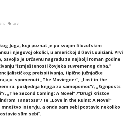
ent
prvi
čkog Juga, koji poznat je po svojim filozofskim
u i njegovoj okolici, u američkoj državi Louisiani. Prvi
), osvojio je Državnu nagradu za najbolji roman godine
raživanju “izmještenosti čovjeka suvremenog doba.”
cijalističkog preispitivanja, tipično južnjačke
ubrajaju: spomenuti „The Moviegoer“, „Lost in the
svemiru: posljednja knjiga za samopomoć“/, „Signposts
i“/, „The Second Coming: A Novel“ /“Drugi Kristov
ndrom Tanatosa“/ te „Love in the Ruins: A Novel“
o mnoštvo intervju, a onda sam sebi postavio nekoliko
postavio sâm sebi“.