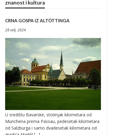
znanost i kultura
CRNA GOSPA IZ ALTÖTTINGA
28 velj. 2024
U središtu Bavarske, stotinjak kilometara od
Munchena prema Passau, pedesetak kilometara
od Salzburga i samo dvadesetak kilometara od
gradića Marktl […]