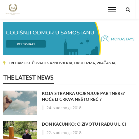
TREBAMO SE ČUVATI PRAZNOVJERJA, OKULTIZMA, VRAČANJA, ČARANJA…
THE LATEST NEWS
KOJA STRANKA UCJENJUJE PARTNERE?
HOĆE LI CRKVA NEŠTO REĆI?
24. studenoga 2018.
DON KAĆUNKO: O ŽIVOTU I RADU U LICI
22. studenoga 2018.