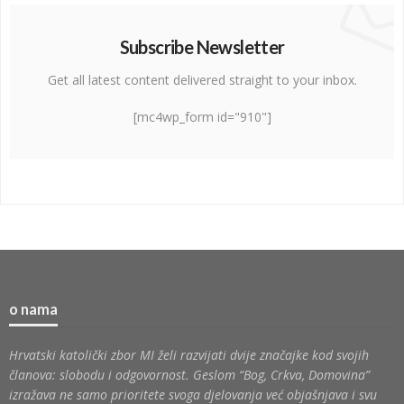
Subscribe Newsletter
Get all latest content delivered straight to your inbox.
[mc4wp_form id="910"]
o nama
Hrvatski katolički zbor MI želi razvijati dvije značajke kod svojih
članova: slobodu i odgovornost. Geslom “Bog, Crkva, Domovina”
izražava ne samo prioritete svoga djelovanja već objašnjava i svu