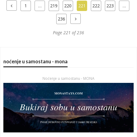
1
…
219
220
221
222
223
…
236
Page 221 of 236
noćenje u samostanu - mona
Noćenje u samostanu - MONA