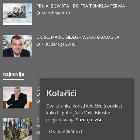
PRIČA IZ ŽIVOTA – DR. FRA TOMISLAV PERVAN
14. svibnja 2019.
DR. SC. MARIO ŠILJEG – VJERA I EKOLOGIJA
7. studenoga 2018.
najnovije
JEAN MARIE LUSTIGER – UZ OBLJETNICU SMRTI I
Kolačići
100. OBLJETNICU ROĐENJA
6. kolovoza 2026.
Ova stranica koristi kolačiće (cookies)
kako bi poboljšala Vaše iskustvo
pregledavanja
Saznajte više.
ČESTITAMO DAN POBJEDE:OLUJA JE ODVALILA
KAMEN S GROBA HRVATSKE SLOBODE!
OK, SLAŽEM SE!
3. kolovoza 2026.